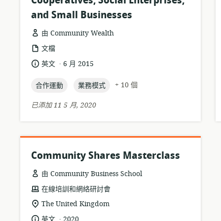
Cooperatives, Social Enterprises,
and Small Businesses
由 Community Wealth
資
文檔
源
.
語
發
英文
6 月 2015
格
言:
布
式:
topic:
topic:
日
+ 10 個
合作運動
業務模式
期:
已添加 11 5 月, 2020
Community Shares Masterclass
由 Community Business School
資
在線培訓和網絡研討會
源
相
The United Kingdom
格
關
.
語
發
英文
2020