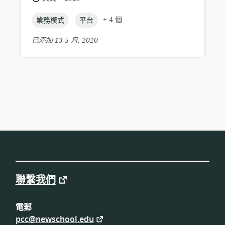
式:
位
言:
布
置:
topic:
topic:
日
+ 4 個
業務模式
平台
期:
已添加 13 5 月, 2020
聯繫我們
電郵
pcc@newschool.edu