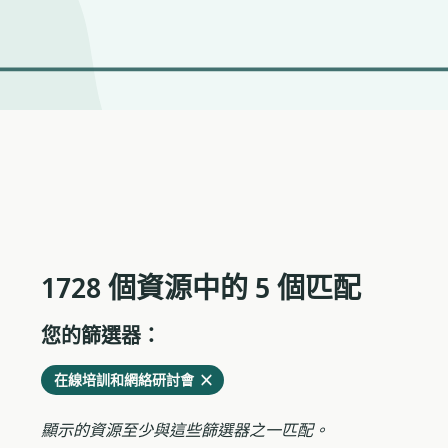
1728 個資源中的 5 個匹配
您的篩選器：
從
刪
在線培訓和網絡研討會
當
除
前
顯示的資源至少與這些篩選器之一匹配。
過