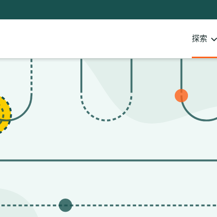
Notifications
21
filters
applied.
探索
Resource
list
updated.