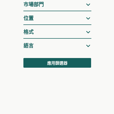
器
市場部門
位置
格式
語言
應用篩選器