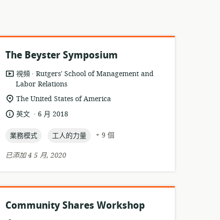
The Beyster Symposium
.
資
發
視頻
Rutgers' School of Management and
源
Labor Relations
布
格
者:
相
The United States of America
式:
關
.
語
發
英文
6 月 2018
位
言:
布
置:
topic:
topic:
日
+ 9 個
業務模式
工人的力量
期:
已添加 4 5 月, 2020
Community Shares Workshop