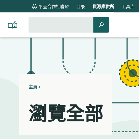
global
平臺合作社聯盟
目录
資源庫供所
工具库
navigation
搜
搜
Platform
索：
Cooperativism
索
Resource
Library
主頁
瀏覽全部