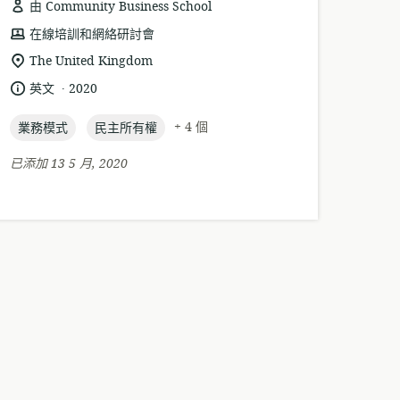
由 Community Business School
資
在線培訓和網絡研討會
源
相
The United Kingdom
格
關
.
語
發
英文
2020
式:
位
言:
布
置:
topic:
topic:
日
+ 4 個
業務模式
民主所有權
期:
已添加 13 5 月, 2020