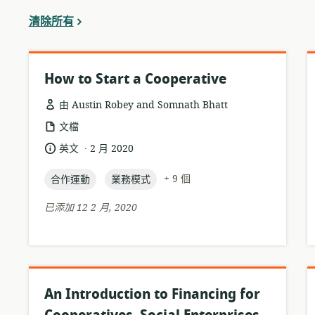
濾
清除所有
器
中
How to Start a Cooperative
由 Austin Robey and Somnath Bhatt
資
文檔
源
.
語
發
英文
2 月 2020
格
言:
布
式:
topic:
topic:
日
+ 9 個
合作運動
業務模式
期:
已添加 12 2 月, 2020
An Introduction to Financing for