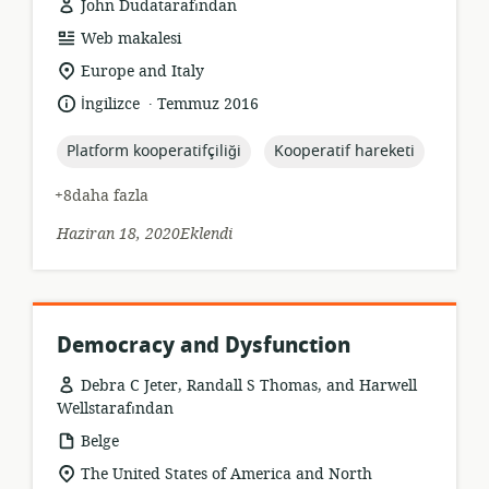
John Dudatarafından
Kaynak
Web makalesi
formatı:
Uygunluk
Europe and Italy
konumu:
.
Dil:
Yayın
İngilizce
Temmuz 2016
tarihi:
topic:
topic:
Platform kooperatifçiliği
Kooperatif hareketi
+8daha fazla
Haziran 18, 2020Eklendi
Democracy and Dysfunction
Debra C Jeter, Randall S Thomas, and Harwell
Wellstarafından
Kaynak
Belge
formatı:
Uygunluk
The United States of America and North