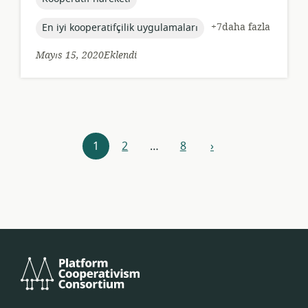
topic:
+7daha fazla
En iyi kooperatifçilik uygulamaları
Mayıs 15, 2020Eklendi
Kaynaklar
1
2
…
8
›
Sonraki
navigasyonu
Platform
Kooperatifçiliği