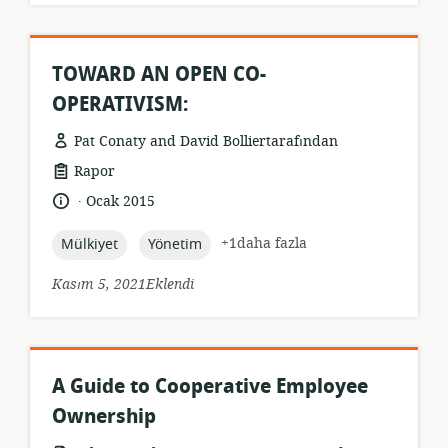
TOWARD AN OPEN CO-
OPERATIVISM:
Pat Conaty and David Bolliertarafından
Kaynak
Rapor
formatı:
.
Dil:
Yayın
Ocak 2015
tarihi:
topic:
topic:
+1daha fazla
Mülkiyet
Yönetim
Kasım 5, 2021Eklendi
A Guide to Cooperative Employee
Ownership