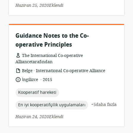
Haziran 25, 2020Eklendi
Guidance Notes to the Co-
operative Principles
The International Co-operative
Alliancetarafından
.
Kaynak
yayıncı:
Belge
International Co-operative Alliance
formatı:
.
Dil:
Yayın
İngilizce
2015
tarihi:
topic:
Kooperatif hareketi
topic:
+5daha fazla
En iyi kooperatifçilik uygulamaları
Haziran 24, 2020Eklendi