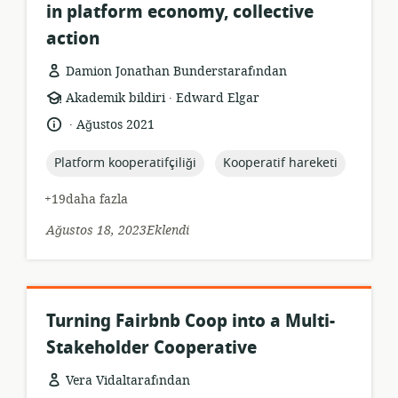
in platform economy, collective
action
Damion Jonathan Bunderstarafından
.
Kaynak
yayıncı:
Akademik bildiri
Edward Elgar
formatı:
.
Dil:
Yayın
Ağustos 2021
tarihi:
topic:
topic:
Platform kooperatifçiliği
Kooperatif hareketi
+19daha fazla
Ağustos 18, 2023Eklendi
Turning Fairbnb Coop into a Multi-
Stakeholder Cooperative
Vera Vidaltarafından