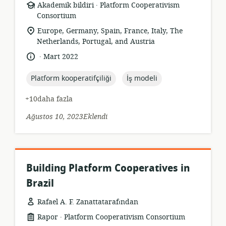
.
Kaynak
yayıncı:
Akademik bildiri
Platform Cooperativism
formatı:
Consortium
Uygunluk
Europe, Germany, Spain, France, Italy, The
konumu:
Netherlands, Portugal, and Austria
.
Dil:
Yayın
Mart 2022
tarihi:
topic:
topic:
Platform kooperatifçiliği
İş modeli
+10daha fazla
Ağustos 10, 2023Eklendi
Building Platform Cooperatives in
Brazil
Rafael A. F. Zanattatarafından
.
Kaynak
yayıncı:
Rapor
Platform Cooperativism Consortium