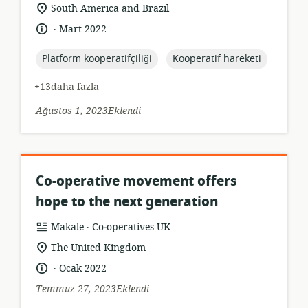
formatı:
Uygunluk
South America and Brazil
konumu:
.
Dil:
Yayın
Mart 2022
tarihi:
topic:
topic:
Platform kooperatifçiliği
Kooperatif hareketi
+13daha fazla
Ağustos 1, 2023Eklendi
Co-operative movement offers
hope to the next generation
.
Kaynak
yayıncı:
Makale
Co‑operatives UK
formatı:
Uygunluk
The United Kingdom
konumu:
.
Dil:
Yayın
Ocak 2022
tarihi:
Temmuz 27, 2023Eklendi