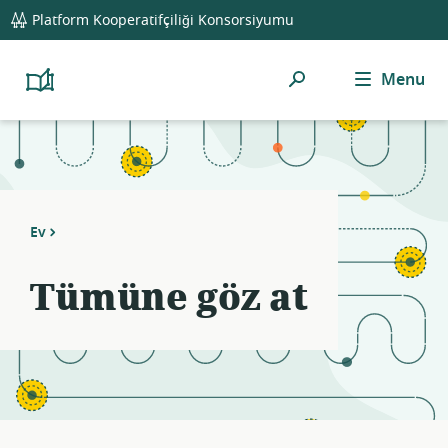
global
Notifications
21
Platform Kooperatifçiliği Konsorsiyumu
navigation
filters
applied.
Ara
Menu
Resource
Platform
Cooperativism
list
Resource
updated.
Library
Ev
Tümüne göz at