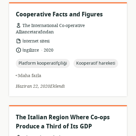
Cooperative Facts and Figures
The International Co-operative
Alliancetarafından
Kaynak
İnternet sitesi
formatı:
.
Dil:
Yayın
İngilizce
2020
tarihi:
topic:
topic:
Platform kooperatifçiliği
Kooperatif hareketi
+3daha fazla
Haziran 22, 2020Eklendi
The Italian Region Where Co-ops
Produce a Third of Its GDP