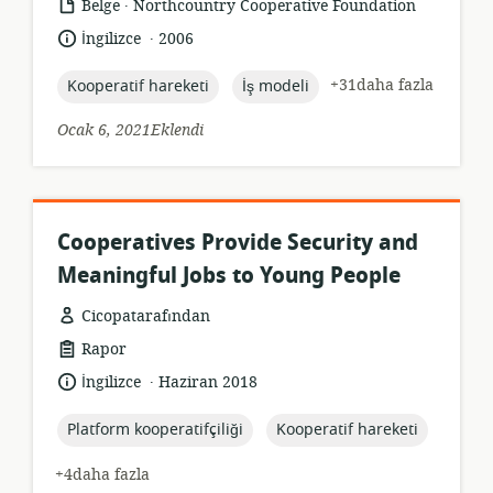
.
Kaynak
yayıncı:
Belge
Northcountry Cooperative Foundation
formatı:
.
Dil:
Yayın
İngilizce
2006
tarihi:
topic:
topic:
+31daha fazla
Kooperatif hareketi
İş modeli
Ocak 6, 2021Eklendi
Cooperatives Provide Security and
Meaningful Jobs to Young People
Cicopatarafından
Kaynak
Rapor
formatı:
.
Dil:
Yayın
İngilizce
Haziran 2018
tarihi:
topic:
topic:
Platform kooperatifçiliği
Kooperatif hareketi
+4daha fazla