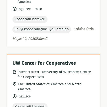
konumu:
America
.
Dil:
Yayın
İngilizce
2018
tarihi:
topic:
Kooperatif hareketi
topic:
+7daha fazla
En iyi kooperatifçilik uygulamaları
Mayıs 29, 2020Eklendi
UW Center for Cooperatives
.
Kaynak
yayıncı:
İnternet sitesi
University of Wisconsin Center
formatı:
for Cooperatives
Uygunluk
The United States of America and North
konumu:
America
Dil:
İngilizce
topic:
Kooperatif hareketi