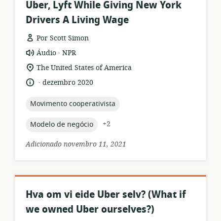
Uber, Lyft While Giving New York
Drivers A Living Wage
Por Scott Simon
.
formato
Editor:
Áudio
NPR
de
local
The United States of America
recurso:
de
.
idioma:
data
dezembro 2020
relevância:
de
publicação:
topic:
Movimento cooperativista
topic:
+2
Modelo de negócio
Adicionado novembro 11, 2021
Hva om vi eide Uber selv? (What if
we owned Uber ourselves?)