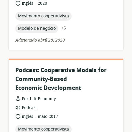
de
.
idioma:
data
inglês
2020
recurso:
de
publicação:
topic:
Movimento cooperativista
topic:
+5
Modelo de negócio
Adicionado abril 28, 2020
Podcast: Cooperative Models for
Community-Based
Economic Development
Por Lift Economy
formato
Podcast
de
.
idioma:
data
inglês
maio 2017
recurso:
de
publicação:
topic:
Movimento cooperativista