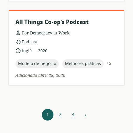
All Things Co-op’s Podcast
Por Democracy at Work
formato
Podcast
de
.
idioma:
data
inglês
2020
recurso:
de
publicação:
topic:
topic:
+5
Modelo de negócio
Melhores práticas
Adicionado abril 28, 2020
Navegação
1
2
3
›
próximo
por
recursos