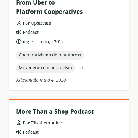
From Uber to
Platform Cooperatives
Por Upstream
formato
Podcast
de
.
idioma:
data
inglês
março 2017
recurso:
de
publicação:
topic:
Cooperativismo de plataforma
topic:
+5
Movimento cooperativista
Adicionado maio 4, 2020
More Than a Shop Podcast
Por Elizabeth Alker
formato
Podcast