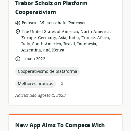
Trebor Scholz on Platform
Cooperativism
.
formato
Editor:
Podcast
Wissenschafts Podcasts
de
local
The United States of America, North America,
recurso:
de
Europe, Germany, Asia, India, France, Africa,
relevância:
Italy, South America, Brazil, Indonesia,
Argentina, and Kenya
.
idioma:
data
maio 2022
de
publicação:
topic:
Cooperativismo de plataforma
topic:
+3
Melhores práticas
Adicionado agosto 2, 2023
New App Aims To Compete With