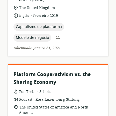
Britian (IWGB).
recurso:
local
The United Kingdom
de
.
idioma:
data
inglês
fevereiro 2019
relevância:
de
publicação:
topic:
Capitalismo de plataforma
topic:
+11
Modelo de negócio
Adicionado janeiro 31, 2021
Platform Cooperativism vs. the
Sharing Economy
Por Trebor Scholz
.
formato
Editor:
Podcast
Rosa-Luxemburg-Stiftung
de
local
The United States of America and North
recurso:
de
America