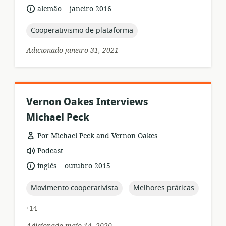
relevância:
.
idioma:
data
alemão
janeiro 2016
de
publicação:
topic:
Cooperativismo de plataforma
Adicionado janeiro 31, 2021
Vernon Oakes Interviews
Michael Peck
Por Michael Peck and Vernon Oakes
formato
Podcast
de
.
idioma:
data
inglês
outubro 2015
recurso:
de
publicação:
topic:
topic:
Movimento cooperativista
Melhores práticas
+14