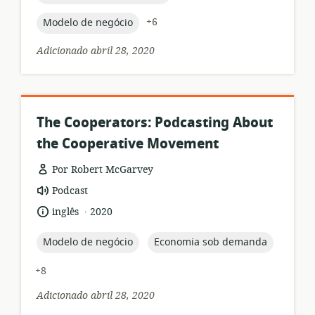
topic:
+6
Modelo de negócio
Adicionado abril 28, 2020
The Cooperators: Podcasting About
the Cooperative Movement
Por Robert McGarvey
formato
Podcast
de
.
idioma:
data
inglês
2020
recurso:
de
publicação:
topic:
topic:
Modelo de negócio
Economia sob demanda
+8
Adicionado abril 28, 2020