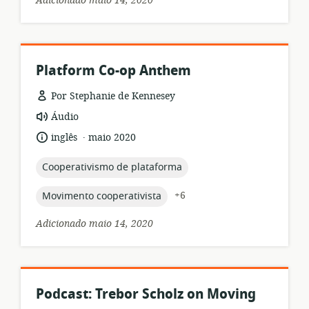
Adicionado maio 14, 2020
Platform Co-op Anthem
Por Stephanie de Kennesey
formato
Áudio
de
.
idioma:
data
inglês
maio 2020
recurso:
de
publicação:
topic:
Cooperativismo de plataforma
topic:
+6
Movimento cooperativista
Adicionado maio 14, 2020
Podcast: Trebor Scholz on Moving