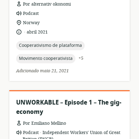
Por alternativ okonomi
formato
Podcast
de
local
Norway
recurso:
de
.
idioma:
data
abril 2021
relevância:
de
publicação:
topic:
Cooperativismo de plataforma
topic:
+5
Movimento cooperativista
Adicionado maio 21, 2021
UNWORKABLE – Episode 1 – The gig-
economy
Por Emiliano Mellino
.
formato
Editor:
Podcast
Independent Workers' Union of Great
de