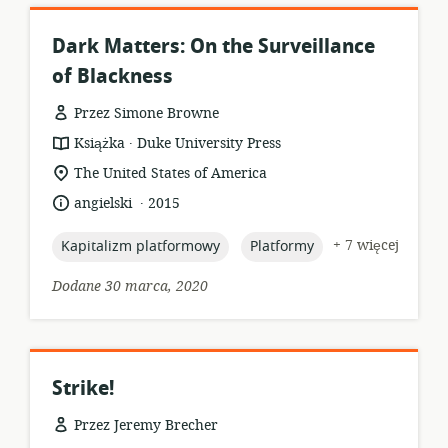
Dark Matters: On the Surveillance
of Blackness
Przez Simone Browne
.
format
wydawca:
Książka
Duke University Press
zasobów:
istotna
The United States of America
lokalizacja:
.
język:
data
angielski
2015
opublikowania:
topic:
topic:
+ 7 więcej
Kapitalizm platformowy
Platformy
Dodane 30 marca, 2020
Strike!
Przez Jeremy Brecher