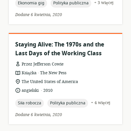
topic:
topic:
+ 3 więcej
Ekonomia gig
Polityka publiczna
Dodane 6 kwietnia, 2020
Staying Alive: The 1970s and the
Last Days of the Working Class
Przez Jefferson Cowie
.
format
wydawca:
Książka
The New Pess
zasobów:
istotna
The United States of America
lokalizacja:
.
język:
data
angielski
2010
opublikowania:
topic:
topic:
+ 4 więcej
Siła robocza
Polityka publiczna
Dodane 6 kwietnia, 2020