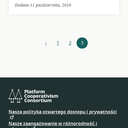
Dodane 11 października, 2019
Nawigacja
‹
1
2
3
poprzedni
zasobów
Platform
Cooperativism
Nasza polityka otwartego dostępu i prywatności
Consortium
Nasze zaangażowanie w różnorodność i