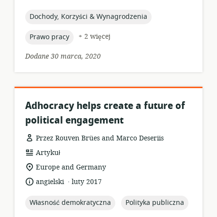
opublikowania:
topic:
Dochody, Korzyści & Wynagrodzenia
topic:
+ 2 więcej
Prawo pracy
Dodane 30 marca, 2020
Adhocracy helps create a future of
political engagement
Przez Rouven Brües and Marco Deseriis
format
Artykuł
zasobów:
istotna
Europe and Germany
lokalizacja:
.
język:
data
angielski
luty 2017
opublikowania:
topic:
topic:
Własność demokratyczna
Polityka publiczna