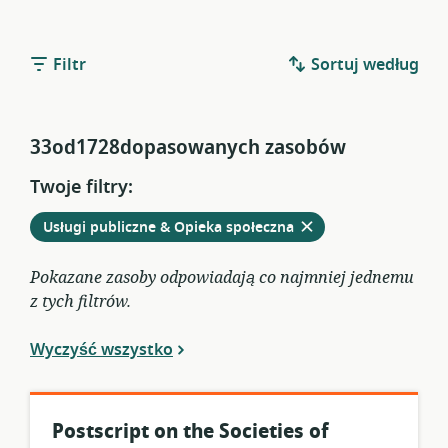
Filtr
Sortuj według
33od1728dopasowanych zasobów
Twoje filtry:
Usuń
z
Usługi publiczne & Opieka społeczna
obecnych
filtrów
Pokazane zasoby odpowiadają co najmniej jednemu
z tych filtrów.
Wyczyść wszystko
Postscript on the Societies of