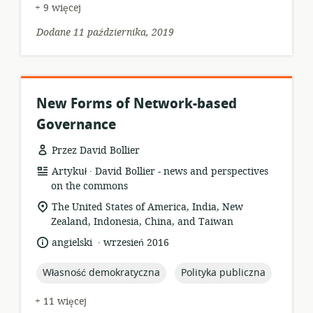
+ 9 więcej
Dodane 11 października, 2019
New Forms of Network-based
Governance
Przez David Bollier
.
format
wydawca:
Artykuł
David Bollier - news and perspectives
zasobów:
on the commons
istotna
The United States of America, India, New
lokalizacja:
Zealand, Indonesia, China, and Taiwan
.
język:
data
angielski
wrzesień 2016
opublikowania:
topic:
topic:
Własność demokratyczna
Polityka publiczna
+ 11 więcej