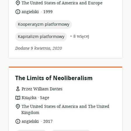
zasobów:
istotna
The United States of America and Europe
lokalizacja:
.
język:
data
angielski
1999
opublikowania:
topic:
Kooperatyzm platformowy
topic:
+ 8 więcej
Kapitalizm platformowy
Dodane 9 kwietnia, 2020
The Limits of Neoliberalism
Przez William Davies
.
format
wydawca:
Książka
Sage
zasobów:
istotna
The United States of America and The United
lokalizacja:
Kingdom
.
język:
data
angielski
2017
opublikowania: