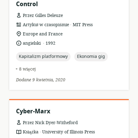
Control
Przez Gilles Deleuze
.
format
wydawca:
Artykuł w czasopiśmie
MIT Press
zasobów:
istotna
Europe and France
lokalizacja:
.
język:
data
angielski
1992
opublikowania:
topic:
topic:
Kapitalizm platformowy
Ekonomia gig
+ 8 więcej
Dodane 9 kwietnia, 2020
Cyber-Marx
Przez Nick Dyer-Witheford
.
format
wydawca:
Książka
University of Illinois Press