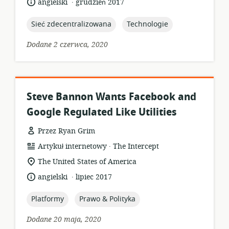
.
język:
data
angielski
grudzień 2017
opublikowania:
topic:
topic:
Sieć zdecentralizowana
Technologie
Dodane 2 czerwca, 2020
Steve Bannon Wants Facebook and
Google Regulated Like Utilities
Przez Ryan Grim
.
format
wydawca:
Artykuł internetowy
The Intercept
zasobów:
istotna
The United States of America
lokalizacja:
.
język:
data
angielski
lipiec 2017
opublikowania:
topic:
topic:
Platformy
Prawo & Polityka
Dodane 20 maja, 2020