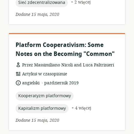
topic:
+ 2 więcej
Sieć zdecentralizowana
Dodane 15 maja, 2020
Platform Cooperativism: Some
Notes on the Becoming "Common"
Przez Massimiliano Nicoli and Luca Paltrinieri
format
Artykuł w czasopiśmie
zasobów:
.
język:
data
angielski
październik 2019
opublikowania:
topic:
Kooperatyzm platformowy
topic:
+ 4 więcej
Kapitalizm platformowy
Dodane 15 maja, 2020