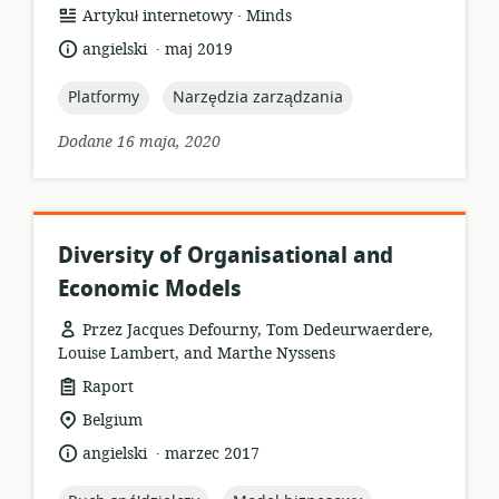
.
format
wydawca:
Artykuł internetowy
Minds
zasobów:
.
język:
data
angielski
maj 2019
opublikowania:
topic:
topic:
Platformy
Narzędzia zarządzania
Dodane 16 maja, 2020
Diversity of Organisational and
Economic Models
Przez Jacques Defourny, Tom Dedeurwaerdere,
Louise Lambert, and Marthe Nyssens
format
Raport
zasobów:
istotna
Belgium
lokalizacja:
.
język:
data
angielski
marzec 2017
opublikowania: