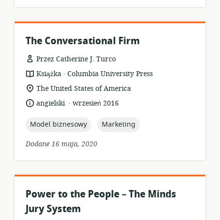
The Conversational Firm
Przez Catherine J. Turco
.
format
wydawca:
Książka
Columbia University Press
zasobów:
istotna
The United States of America
lokalizacja:
.
język:
data
angielski
wrzesień 2016
opublikowania:
topic:
topic:
Model biznesowy
Marketing
Dodane 16 maja, 2020
Power to the People – The Minds
Jury System