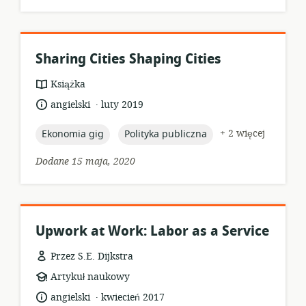
Sharing Cities Shaping Cities
format
Książka
zasobów:
.
język:
data
angielski
luty 2019
opublikowania:
topic:
topic:
+ 2 więcej
Ekonomia gig
Polityka publiczna
Dodane 15 maja, 2020
Upwork at Work: Labor as a Service
Przez S.E. Dijkstra
format
Artykuł naukowy
zasobów:
.
język:
data
angielski
kwiecień 2017