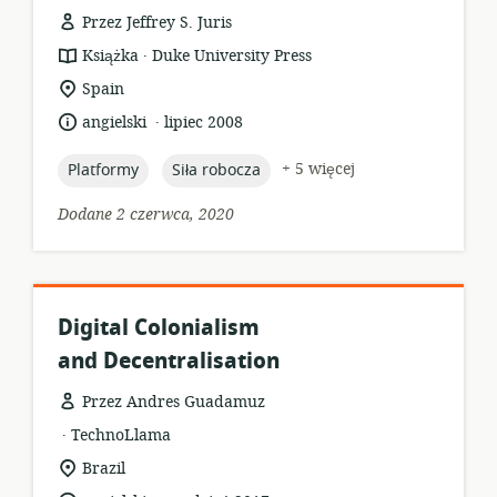
Przez Jeffrey S. Juris
.
format
wydawca:
Książka
Duke University Press
zasobów:
istotna
Spain
lokalizacja:
.
język:
data
angielski
lipiec 2008
opublikowania:
topic:
topic:
+ 5 więcej
Platformy
Siła robocza
Dodane 2 czerwca, 2020
Digital Colonialism
and Decentralisation
Przez Andres Guadamuz
.
format
wydawca:
TechnoLlama
zasobów:
istotna
Brazil
lokalizacja: