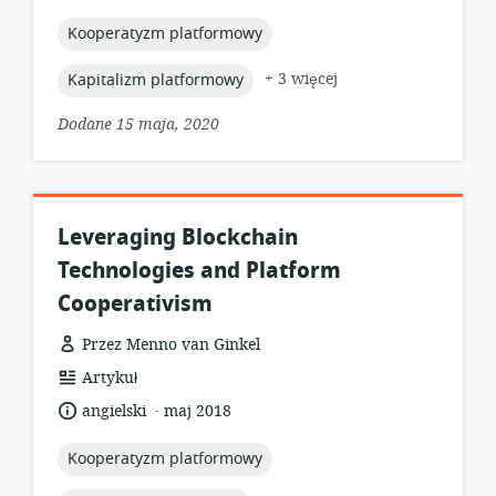
opublikowania:
topic:
Kooperatyzm platformowy
topic:
+ 3 więcej
Kapitalizm platformowy
Dodane 15 maja, 2020
Leveraging Blockchain
Technologies and Platform
Cooperativism
Przez Menno van Ginkel
format
Artykuł
zasobów:
.
język:
data
angielski
maj 2018
opublikowania:
topic:
Kooperatyzm platformowy