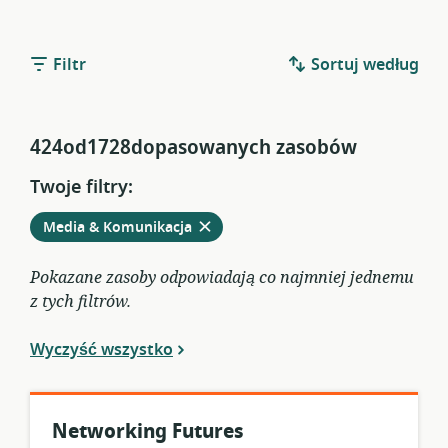
Filtr
Sortuj według
424od1728dopasowanych zasobów
Twoje filtry:
Usuń
z
Media & Komunikacja
obecnych
filtrów
Pokazane zasoby odpowiadają co najmniej jednemu
z tych filtrów.
Wyczyść wszystko
Networking Futures