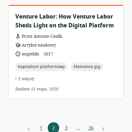
Venture Labor: How Venture Labor
Sheds Light on the Digital Platform
Przez Antonio Casilli
format
Artykuł naukowy
zasobów:
.
język:
data
angielski
2017
opublikowania:
topic:
topic:
Kapitalizm platformowy
Ekonomia gig
+ 2 więcej
Dodane 15 maja, 2020
Nawigacja
‹
1
2
3
…
36
›
poprzedni
następny