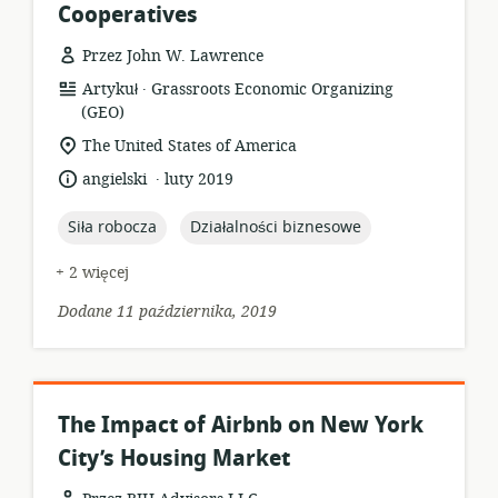
Cooperatives
Przez John W. Lawrence
.
format
wydawca:
Artykuł
Grassroots Economic Organizing
zasobów:
(GEO)
istotna
The United States of America
lokalizacja:
.
język:
data
angielski
luty 2019
opublikowania:
topic:
topic:
Siła robocza
Działalności biznesowe
+ 2 więcej
Dodane 11 października, 2019
The Impact of Airbnb on New York
City’s Housing Market