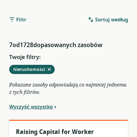
Filtr
Sortuj według
7od1728dopasowanych zasobów
Twoje filtry:
Usuń
z
Nieruchomości
obecnych
filtrów
Pokazane zasoby odpowiadają co najmniej jednemu
z tych filtrów.
Wyczyść wszystko
Raising Capital for Worker