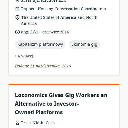
Przez BJH Advisors LLC
.
format
wydawca:
Raport
Housing Conservation Coordinators
zasobów:
istotna
The United States of America and North
lokalizacja:
America
.
język:
data
angielski
czerwiec 2016
opublikowania:
topic:
topic:
Kapitalizm platformowy
Ekonomia gig
+ 4 więcej
Dodane 11 października, 2019
Loconomics Gives Gig Workers an
Alternative to Investor-
Owned Platforms
Przez Nithin Coca