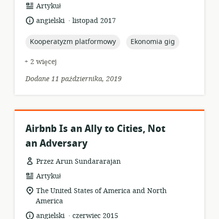
format
Artykuł
zasobów:
.
język:
data
angielski
listopad 2017
opublikowania:
topic:
topic:
Kooperatyzm platformowy
Ekonomia gig
+ 2 więcej
Dodane 11 października, 2019
Airbnb Is an Ally to Cities, Not
an Adversary
Przez Arun Sundararajan
format
Artykuł
zasobów:
istotna
The United States of America and North
lokalizacja:
America
.
język:
data
angielski
czerwiec 2015