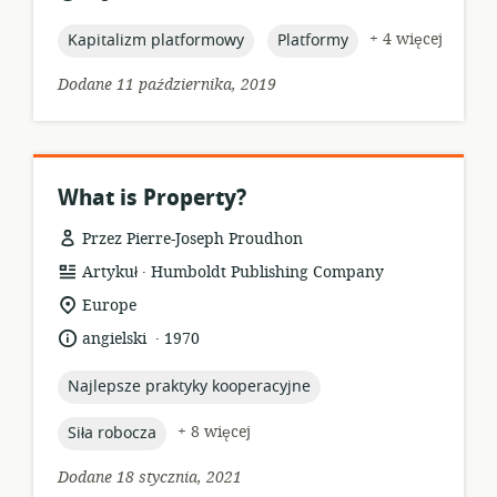
opublikowania:
topic:
topic:
+ 4 więcej
Kapitalizm platformowy
Platformy
Dodane 11 października, 2019
What is Property?
Przez Pierre-Joseph Proudhon
.
format
wydawca:
Artykuł
Humboldt Publishing Company
zasobów:
istotna
Europe
lokalizacja:
.
język:
data
angielski
1970
opublikowania:
topic:
Najlepsze praktyky kooperacyjne
topic:
+ 8 więcej
Siła robocza
Dodane 18 stycznia, 2021