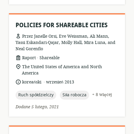
POLICIES FOR SHAREABLE CITIES
Przez Janelle Orsi, Eve Weissman, Ali Mann,
Yassi Eskandari-Qajar, Molly Hall, Mira Luna, and
Neal Gorenflo
.
format
wydawca:
Raport
Shareable
zasobów:
istotna
The United States of America and North
lokalizacja:
America
.
język:
data
koreański
wrzesień 2013
opublikowania:
topic:
topic:
+ 8 więcej
Ruch spółdzielczy
Siła robocza
Dodane 5 lutego, 2021