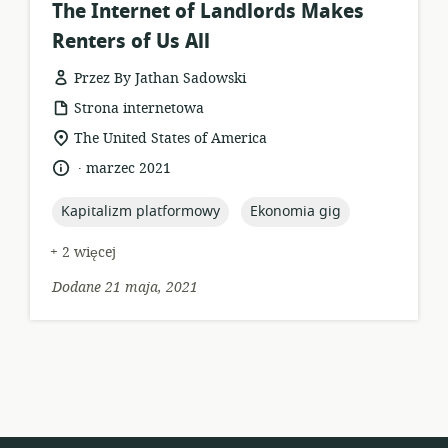
The Internet of Landlords Makes
Renters of Us All
Przez By Jathan Sadowski
format
Strona internetowa
zasobów:
istotna
The United States of America
lokalizacja:
.
język:
data
marzec 2021
opublikowania:
topic:
topic:
Kapitalizm platformowy
Ekonomia gig
+ 2 więcej
Dodane 21 maja, 2021