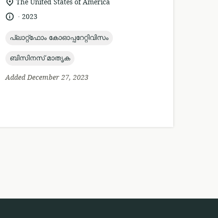
location
The United States of America
of
.
language:
date
2023
relevance:
published:
topic:
പ്ലാറ്റ്ഫോം കോഓപ്പറേറ്റിവിസം
topic:
ബിസിനസ് മാതൃക
Added December 27, 2023