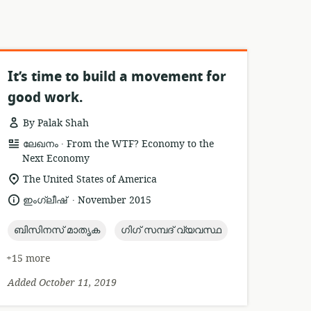
It’s time to build a movement for
good work.
By Palak Shah
.
resource
publisher:
ലേഖനം
From the WTF? Economy to the
format:
Next Economy
location
The United States of America
of
.
language:
date
ഇംഗ്ലീഷ്
November 2015
relevance:
published:
topic:
topic:
ബിസിനസ് മാതൃക
ഗിഗ് സമ്പദ് വ്യവസ്ഥ
+15 more
Added October 11, 2019