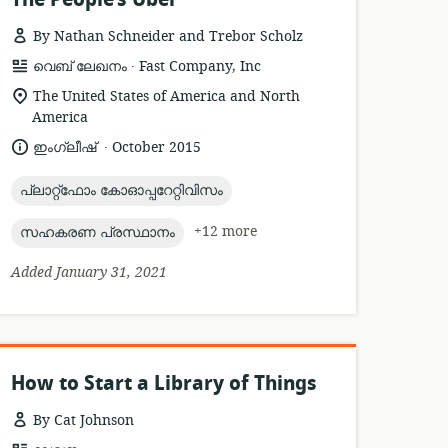
By Nathan Schneider and Trebor Scholz
.
resource
publisher:
വെബ് ലേഖനം
Fast Company, Inc
format:
location
The United States of America and North
of
America
relevance:
.
language:
date
ഇംഗ്ലീഷ്
October 2015
published:
topic:
പ്ലാറ്റ്ഫോം കോഓപ്പറേറ്റിവിസം
topic:
+12 more
സഹകരണ പ്രസ്ഥാനം
Added January 31, 2021
How to Start a Library of Things
By Cat Johnson