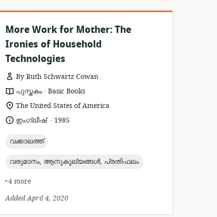
More Work for Mother: The
Ironies of Household
Technologies
By Ruth Schwartz Cowan
.
resource
publisher:
പുസ്തകം
Basic Books
format:
location
The United States of America
of
.
language:
date
ഇംഗ്ലീഷ്
1985
relevance:
published:
topic:
വക്കാലത്ത്‌
topic:
വരുമാനം, ആനുകൂല്യങ്ങൾ, പ്രതിഫലം
+4 more
Added April 4, 2020