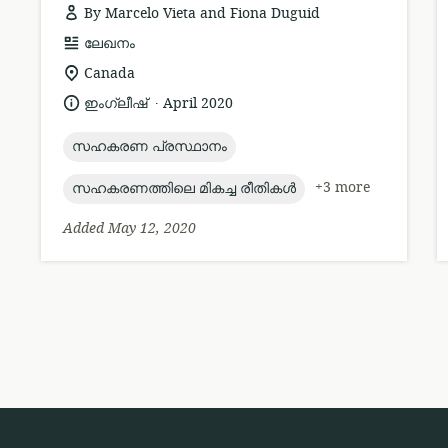
By Marcelo Vieta and Fiona Duguid
resource
ലേഖനം
format:
location
Canada
of
.
language:
date
ഇംഗ്ലീഷ്
April 2020
relevance:
published:
topic:
സഹകരണ പ്രസ്ഥാനം
topic:
+3 more
സഹകരണത്തിലെ മികച്ച രീതികൾ
Added May 12, 2020