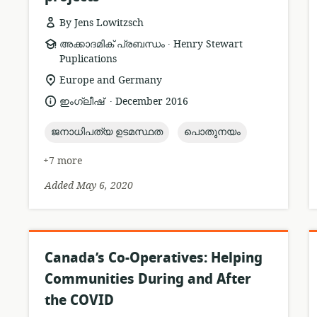
By Jens Lowitzsch
.
resource
publisher:
അക്കാദമിക് പ്രബന്ധം
Henry Stewart
format:
Puplications
location
Europe and Germany
of
.
language:
date
ഇംഗ്ലീഷ്
December 2016
relevance:
published:
topic:
topic:
ജനാധിപത്യ ഉടമസ്ഥത
പൊതുനയം
+7 more
Added May 6, 2020
Canada’s Co-Operatives: Helping
Communities During and After
the COVID