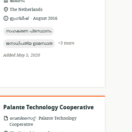
resource
ലേഖനം
format:
location
The Netherlands
of
.
language:
date
ഇംഗ്ലീഷ്
August 2016
relevance:
published:
topic:
സഹകരണ പ്രസ്ഥാനം
topic:
+3 more
ജനാധിപത്യ ഉടമസ്ഥത
Added May 5, 2020
Palante Technology Cooperative
.
resource
publisher:
വെബ്സൈറ്റ്
Palante Technology
format:
Cooperative