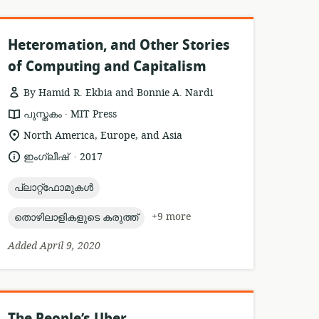
Heteromation, and Other Stories
of Computing and Capitalism
By Hamid R. Ekbia and Bonnie A. Nardi
.
resource
publisher:
പുസ്തകം
MIT Press
format:
location
North America, Europe, and Asia
of
.
language:
date
ഇംഗ്ലീഷ്
2017
relevance:
published:
topic:
പ്ലാറ്റ്ഫോമുകൾ
topic:
+9 more
തൊഴിലാളികളുടെ കരുത്ത്
Added April 9, 2020
The People’s Uber