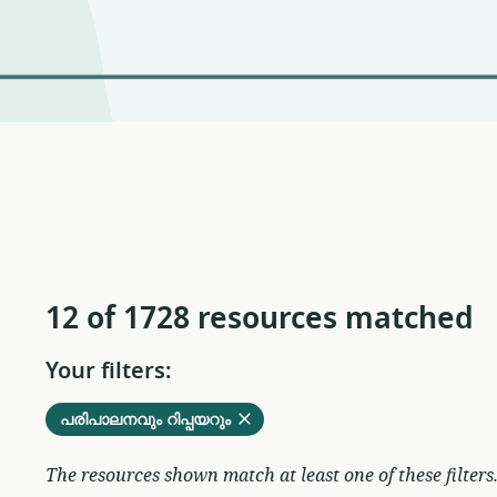
12 of 1728 resources matched
Your filters:
Remove
from
പരിപാലനവും റിപ്പയറും
current
filters
The resources shown match at least one of these filters