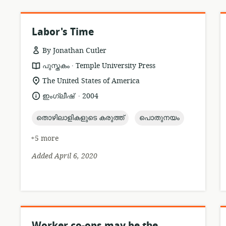
Labor's Time
By Jonathan Cutler
.
resource
publisher:
പുസ്തകം
Temple University Press
format:
location
The United States of America
of
.
language:
date
ഇംഗ്ലീഷ്
2004
relevance:
published:
topic:
topic:
തൊഴിലാളികളുടെ കരുത്ത്
പൊതുനയം
+5 more
Added April 6, 2020
Worker co-ops may be the