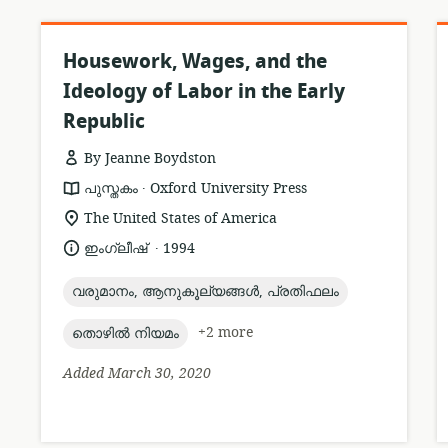
Housework, Wages, and the
Ideology of Labor in the Early
Republic
By Jeanne Boydston
.
resource
publisher:
പുസ്തകം
Oxford University Press
format:
location
The United States of America
of
.
language:
date
ഇംഗ്ലീഷ്
1994
relevance:
published:
topic:
വരുമാനം, ആനുകൂല്യങ്ങൾ, പ്രതിഫലം
topic:
+2 more
തൊഴിൽ നിയമം
Added March 30, 2020