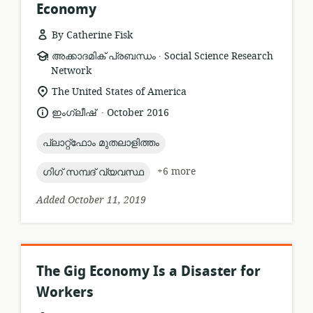
Economy
By Catherine Fisk
.
resource
publisher:
അക്കാദമിക് പ്രബന്ധം
Social Science Research
format:
Network
location
The United States of America
of
.
language:
date
ഇംഗ്ലീഷ്
October 2016
relevance:
published:
topic:
പ്ലാറ്റ്ഫോം മുതലാളിത്തം
topic:
+6 more
ഗിഗ് സമ്പദ് വ്യവസ്ഥ
Added October 11, 2019
The Gig Economy Is a Disaster for
Workers