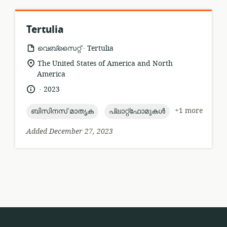
Tertulia
.
resource
publisher:
വെബ്സൈറ്റ്
Tertulia
format:
location
The United States of America and North
of
America
relevance:
.
language:
date
2023
published:
topic:
topic:
+1 more
ബിസിനസ് മാതൃക
പ്ലാറ്റ്ഫോമുകൾ
Added December 27, 2023