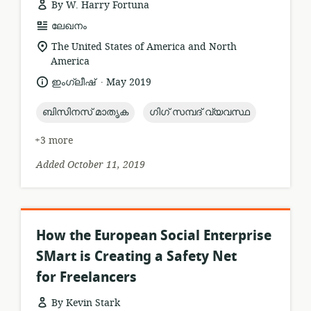
By W. Harry Fortuna
resource
ലേഖനം
format:
location
The United States of America and North
of
America
relevance:
.
language:
date
ഇംഗ്ലീഷ്
May 2019
published:
topic:
topic:
ബിസിനസ് മാതൃക
ഗിഗ് സമ്പദ് വ്യവസ്ഥ
+3 more
Added October 11, 2019
How the European Social Enterprise
SMart is Creating a Safety Net
for Freelancers
By Kevin Stark