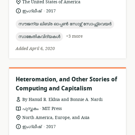
location
The United States of America
of
.
language:
date
ഇംഗ്ലീഷ്
2017
relevance:
published:
topic:
സൗജന്യ ലിബ്ര ഓപ്പൺ സോഴ്സ് സോഫ്റ്റ്വെയർ
topic:
+3 more
സാങ്കേതികവിദ്യകൾ
Added April 6, 2020
Heteromation, and Other Stories of
Computing and Capitalism
By Hamid R. Ekbia and Bonnie A. Nardi
.
resource
publisher:
പുസ്തകം
MIT Press
format:
location
North America, Europe, and Asia
of
.
language:
date
ഇംഗ്ലീഷ്
2017
relevance:
published: