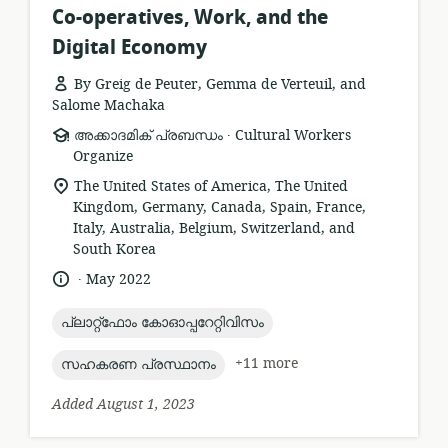
Co-operatives, Work, and the
Digital Economy
By Greig de Peuter, Gemma de Verteuil, and
Salome Machaka
.
resource
publisher:
അക്കാദമിക് പ്രബന്ധം
Cultural Workers
format:
Organize
location
The United States of America, The United
of
Kingdom, Germany, Canada, Spain, France,
relevance:
Italy, Australia, Belgium, Switzerland, and
South Korea
.
language:
date
May 2022
published:
topic:
പ്ലാറ്റ്ഫോം കോഓപ്പറേറ്റിവിസം
topic:
+11 more
സഹകരണ പ്രസ്ഥാനം
Added August 1, 2023