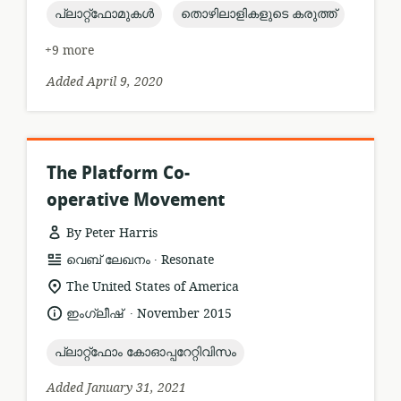
topic:
topic:
പ്ലാറ്റ്ഫോമുകൾ
തൊഴിലാളികളുടെ കരുത്ത്
+9 more
Added April 9, 2020
The Platform Co-
operative Movement
By Peter Harris
.
resource
publisher:
വെബ് ലേഖനം
Resonate
format:
location
The United States of America
of
.
language:
date
ഇംഗ്ലീഷ്
November 2015
relevance:
published:
topic:
പ്ലാറ്റ്ഫോം കോഓപ്പറേറ്റിവിസം
Added January 31, 2021