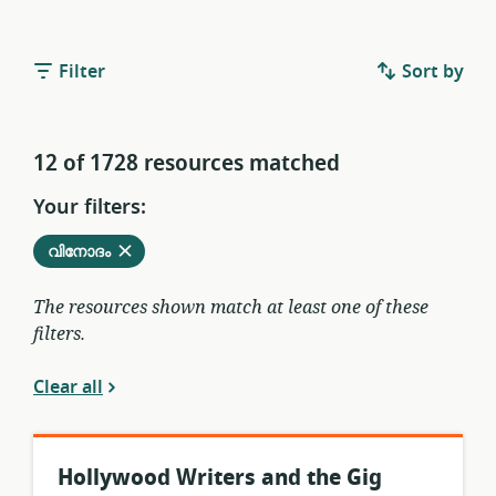
Filter
Sort by
12 of 1728 resources matched
Your filters:
Remove
from
വിനോദം
current
filters
The resources shown match at least one of these
filters.
Clear all
Hollywood Writers and the Gig