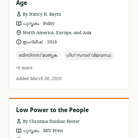
Age
By Nancy K. Baym
.
resource
publisher:
പുസ്തകം
Polity
format:
location
North America, Europe, and Asia
of
.
language:
date
ഇംഗ്ലീഷ്
2018
relevance:
published:
topic:
topic:
ബിസിനസ് മാതൃക
ഗിഗ് സമ്പദ് വ്യവസ്ഥ
+6 more
Added March 30, 2020
Low Power to the People
By Christina Dunbar-Hester
.
resource
publisher:
പുസ്തകം
MIT Press
format: