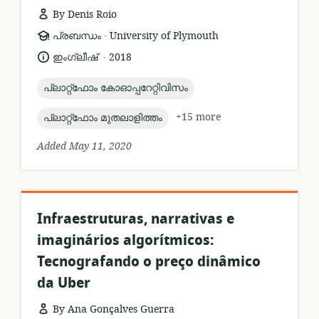
By Denis Roio
.
resource
publisher:
പ്രബന്ധം
University of Plymouth
format:
.
language:
date
ഇംഗ്ലീഷ്
2018
published:
topic:
പ്ലാറ്റ്ഫോം കോഓപ്പറേറ്റിവിസം
topic:
+15 more
പ്ലാറ്റ്ഫോം മുതലാളിത്തം
Added May 11, 2020
Infraestruturas, narrativas e
imaginários algorítmicos:
Tecnografando o preço dinâmico
da Uber
By Ana Gonçalves Guerra