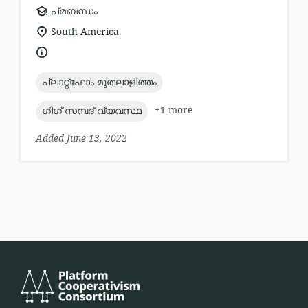
resource
പ്രബന്ധം
format:
location
South America
of
language:
relevance:
topic:
പ്ലാറ്റ്ഫോം മുതലാളിത്തം
topic:
+1 more
ഗിഗ് സമ്പദ് വ്യവസ്ഥ
Added June 13, 2022