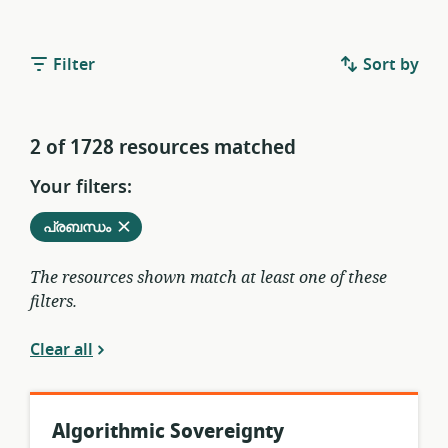
Filter
Sort by
2 of 1728 resources matched
Your filters:
Remove
from
പ്രബന്ധം
current
filters
The resources shown match at least one of these
filters.
Clear all
Algorithmic Sovereignty