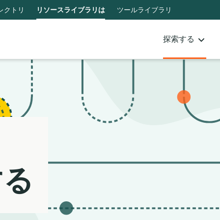
Notifications
21
レクトリ
リソースライブラリは
ツールライブラリ
filters
applied.
探索する
Resource
list
updated.
する