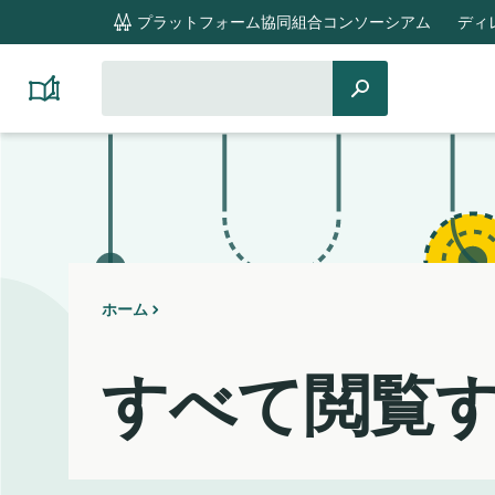
global
プラットフォーム協同組合コンソーシアム
ディ
navigation
検
検
Platform
索
Cooperativism
索
対
Resource
Library
象：
ホーム
すべて閲覧