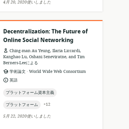
4月 20, 2020使いしました
ッ
ー
ト:
シ
ョ
ン:
Decentralization: The Future of
Online Social Networking
Ching-man Au Yeung, Ilaria Liccardi,
Kanghao Lu, Oshani Seneviratne, and Tim
Berners-Leeによる
.
リ
公
学術論文
World Wide Web Consortium
ソ
開
言
英語
ー
者:
語:
ス
topic:
プラットフォーム資本主義
フ
ォ
topic:
+12
プラットフォーム
ー
マ
5月 22, 2020使いしました
ッ
ト: