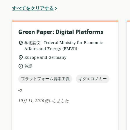
フ
すべてをクリアする
ィ
ル
タ
か
Green Paper: Digital Platforms
ら
.
リ
公
学術論文
Federal Ministry for Economic
ソ
開
Affairs and Energy (BMWi)
ー
者:
関
Europe and Germany
ス
連
言
英語
フ
す
語:
ォ
る
topic:
topic:
プラットフォーム資本主義
ギグエコノミー
ー
ロ
マ
ケ
+2
ッ
ー
ト:
シ
10月 11, 2019使いしました
ョ
ン: