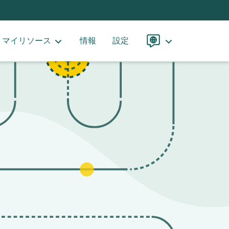
マイリソース
情報
設定
言
語