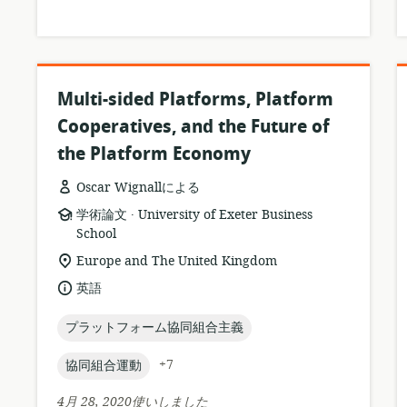
Multi-sided Platforms, Platform
Cooperatives, and the Future of
the Platform Economy
Oscar Wignallによる
.
リ
公
学術論文
University of Exeter Business
ソ
開
School
ー
者:
関
Europe and The United Kingdom
ス
連
言
英語
フ
す
語:
ォ
る
topic:
プラットフォーム協同組合主義
ー
ロ
マ
ケ
topic:
+7
協同組合運動
ッ
ー
ト:
シ
4月 28, 2020使いしました