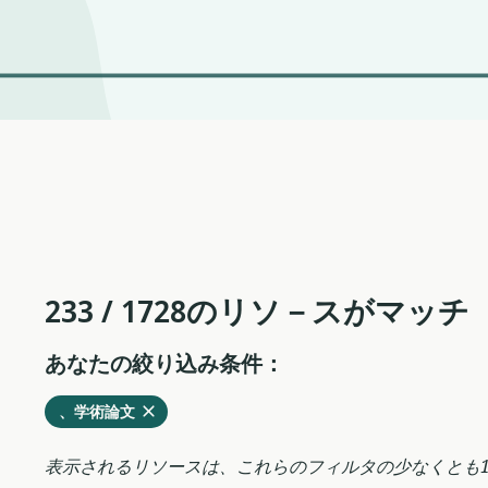
233 / 1728のリソ－スがマッチ
あなたの絞り込み条件：
削
を
、学術論文
除
現
す
在
表示されるリソースは、これらのフィルタの少なくとも
る
の