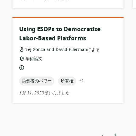
ョ
ン:
Using ESOPs to Democratize
Labor-Based Platforms
Tej Gonza and David Ellermanによる
リ
学術論文
ソ
言
ー
語:
ス
topic:
topic:
+1
労働者のパワー
所有権
フ
ォ
1月 31, 2023使いしました
ー
マ
ッ
ト:
‹
1
…