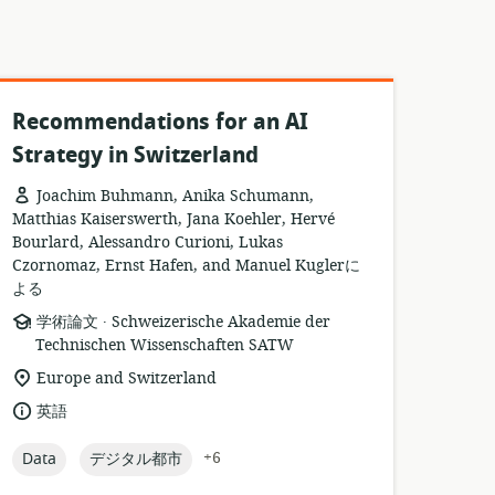
Recommendations for an AI
Strategy in Switzerland
Joachim Buhmann, Anika Schumann,
Matthias Kaiserswerth, Jana Koehler, Hervé
Bourlard, Alessandro Curioni, Lukas
Czornomaz, Ernst Hafen, and Manuel Kuglerに
よる
.
リ
公
学術論文
Schweizerische Akademie der
ソ
開
Technischen Wissenschaften SATW
ー
者:
関
Europe and Switzerland
ス
連
言
英語
フ
す
語:
ォ
る
topic:
topic:
+6
Data
デジタル都市
ー
ロ
マ
ケ