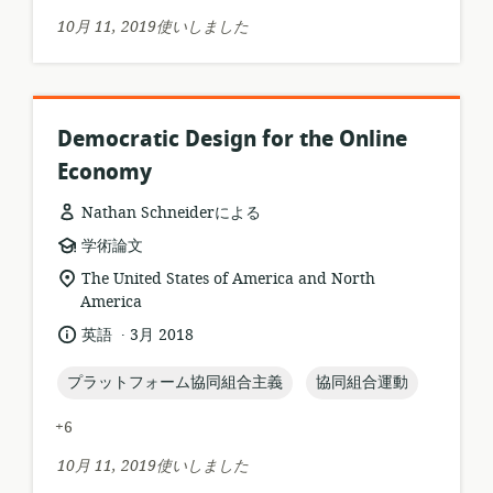
ト:
ョ
10月 11, 2019使いしました
ン:
Democratic Design for the Online
Economy
Nathan Schneiderによる
リ
学術論文
ソ
関
The United States of America and North
ー
連
America
ス
す
.
言
公
英語
3月 2018
フ
る
語:
開
ォ
ロ
日:
topic:
topic:
プラットフォーム協同組合主義
協同組合運動
ー
ケ
マ
ー
+6
ッ
シ
ト:
ョ
10月 11, 2019使いしました
ン: