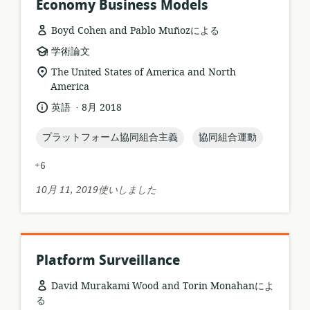
Economy Business Models
Boyd Cohen and Pablo Muñozによる
リ
学術論文
ソ
関
The United States of America and North
ー
連
America
ス
す
.
言
公
英語
8月 2018
フ
る
語:
開
ォ
ロ
日:
topic:
topic:
プラットフォーム協同組合主義
協同組合運動
ー
ケ
マ
ー
+6
ッ
シ
ト:
ョ
10月 11, 2019使いしました
ン:
Platform Surveillance
David Murakami Wood and Torin Monahanによ
る