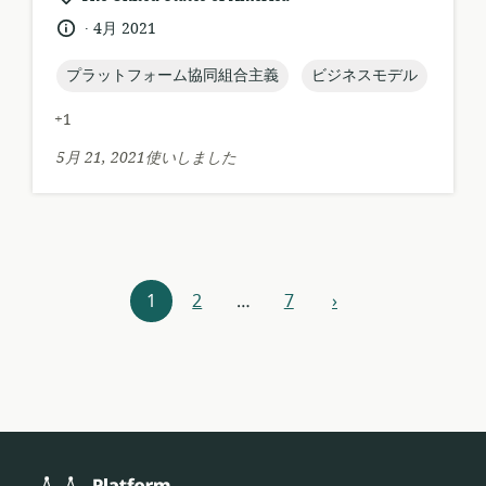
ソ
連
.
言
公
4月 2021
ー
す
語:
開
ス
る
日:
topic:
topic:
プラットフォーム協同組合主義
ビジネスモデル
フ
ロ
ォ
ケ
+1
ー
ー
マ
シ
5月 21, 2021使いしました
ッ
ョ
ト:
ン:
リ
1
2
…
7
›
次
ソ
ー
ス
ナ
ビ