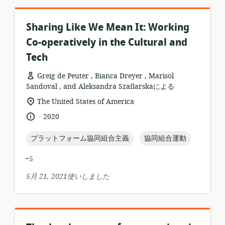
ョ
ン:
Sharing Like We Mean It: Working
Co-operatively in the Cultural and
Tech
Greig de Peuter , Bianca Dreyer , Marisol
Sandoval , and Aleksandra Szaflarskaによる
リ
関
The United States of America
ソ
連
.
言
公
2020
ー
す
語:
開
ス
る
日:
topic:
topic:
プラットフォーム協同組合主義
協同組合運動
フ
ロ
ォ
ケ
+5
ー
ー
マ
シ
5月 21, 2021使いしました
ッ
ョ
ト:
ン: