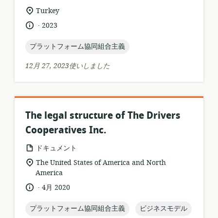
ー
者:
関
Turkey
ス
連
.
言
公
2023
フ
す
語:
開
ォ
る
日:
topic:
プラットフォーム協同組合主義
ー
ロ
マ
ケ
12月 27, 2023使いしました
ッ
ー
ト:
シ
ョ
ン:
The legal structure of The Drivers
Cooperatives Inc.
リ
ドキュメント
ソ
関
The United States of America and North
ー
連
America
ス
す
.
言
公
4月 2020
フ
る
語:
開
ォ
ロ
日:
topic:
topic:
プラットフォーム協同組合主義
ビジネスモデル
ー
ケ