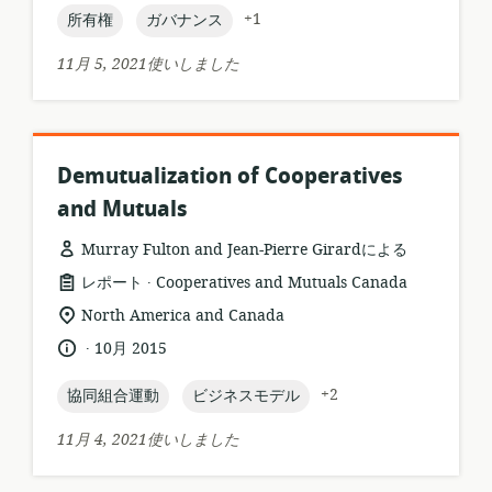
ス
日:
topic:
topic:
+1
所有権
ガバナンス
フ
ォ
11月 5, 2021使いしました
ー
マ
ッ
ト:
Demutualization of Cooperatives
and Mutuals
Murray Fulton and Jean-Pierre Girardによる
.
リ
公
レポート
Cooperatives and Mutuals Canada
ソ
開
関
North America and Canada
ー
者:
連
.
言
公
10月 2015
ス
す
語:
開
フ
る
日:
topic:
topic:
+2
協同組合運動
ビジネスモデル
ォ
ロ
ー
ケ
11月 4, 2021使いしました
マ
ー
ッ
シ
ト: