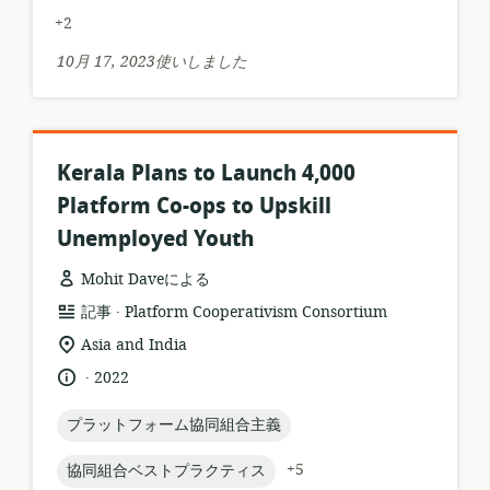
マ
ー
+2
ッ
シ
ト:
ョ
10月 17, 2023使いしました
ン:
Kerala Plans to Launch 4,000
Platform Co-ops to Upskill
Unemployed Youth
Mohit Daveによる
.
リ
公
記事
Platform Cooperativism Consortium
ソ
開
関
Asia and India
ー
者:
連
.
言
公
2022
ス
す
語:
開
フ
る
日:
topic:
プラットフォーム協同組合主義
ォ
ロ
ー
ケ
topic:
+5
協同組合ベストプラクティス
マ
ー