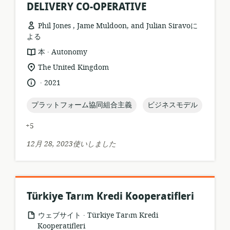
DELIVERY CO-OPERATIVE
Phil Jones , Jame Muldoon, and Julian Siravoに
よる
.
リ
公
本
Autonomy
ソ
開
関
The United Kingdom
ー
者:
連
.
言
公
2021
ス
す
語:
開
フ
る
日:
topic:
topic:
プラットフォーム協同組合主義
ビジネスモデル
ォ
ロ
ー
ケ
+5
マ
ー
ッ
シ
12月 28, 2023使いしました
ト:
ョ
ン:
Türkiye Tarım Kredi Kooperatifleri
.
リ
公
ウェブサイト
Türkiye Tarım Kredi
ソ
開
Kooperatifleri