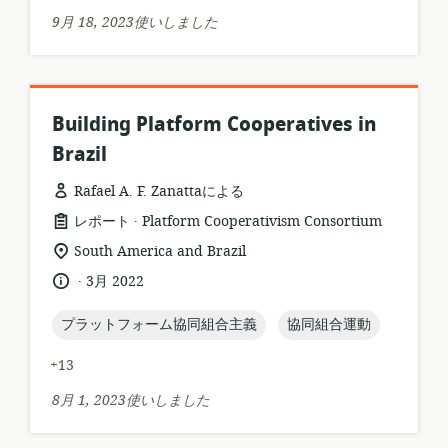
ッ
シ
9月 18, 2023使いしました
ト:
ョ
ン:
Building Platform Cooperatives in
Brazil
Rafael A. F. Zanattaによる
.
リ
公
レポート
Platform Cooperativism Consortium
ソ
開
関
South America and Brazil
ー
者:
連
.
言
公
3月 2022
ス
す
語:
開
フ
る
日:
topic:
topic:
プラットフォーム協同組合主義
協同組合運動
ォ
ロ
ー
ケ
+13
マ
ー
ッ
シ
8月 1, 2023使いしました
ト:
ョ
ン: