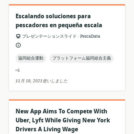
Escalando soluciones para
pescadores en pequeña escala
.
リ
公
プレゼンテーションスライド
PescaData
ソ
開
言
ー
者:
語:
ス
topic:
topic:
協同組合運動
プラットフォーム協同組合主義
フ
ォ
+6
ー
マ
11月 18, 2021使いしました
ッ
ト:
New App Aims To Compete With
Uber, Lyft While Giving New York
Drivers A Living Wage