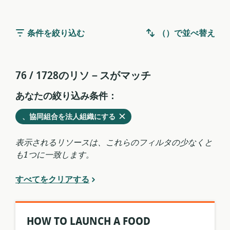
条件を絞り込む
（）で並べ替え
76 / 1728のリソ－スがマッチ
あなたの絞り込み条件：
削
を
、協同組合を法人組織にする
除
現
す
在
表示されるリソースは、これらのフィルタの少なくと
る
の
も1つに一致します。
フ
ィ
すべてをクリアする
ル
タ
か
ら
HOW TO LAUNCH A FOOD