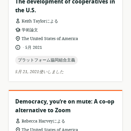
The development of cooperatives in
the U.S.
Keith Taylorによる
リ
学術論文
ソ
関
The United States of America
ー
連
.
言
公
5月 2021
ス
す
語:
開
フ
る
日:
topic:
プラットフォーム協同組合主義
ォ
ロ
ー
ケ
5月 21, 2021使いしました
マ
ー
ッ
シ
ト:
ョ
ン:
Democracy, you’re on mute: A co-op
alternative to Zoom
Rebecca Harveyによる
リ
関
The United States of America