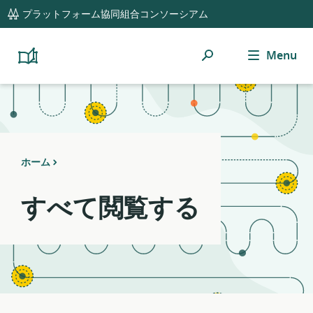
global
Notifications
21
プラットフォーム協同組合コンソーシアム
navigation
filters
applied.
検
Menu
Resource
Platform
Cooperativism
索
list
Resource
updated.
Library
ホーム
すべて閲覧する