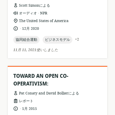
Scott Simonによる
.
リ
公
オーディオ
NPR
ソ
開
関
The United States of America
ー
者:
連
.
言
公
12月 2020
ス
す
語:
開
フ
る
日:
topic:
topic:
+2
協同組合運動
ビジネスモデル
ォ
ロ
ー
ケ
11月 11, 2021使いしました
マ
ー
ッ
シ
ト:
ョ
ン:
TOWARD AN OPEN CO-
OPERATIVISM:
Pat Conaty and David Bollierによる
リ
レポート
ソ
.
言
公
1月 2015
ー
語:
開