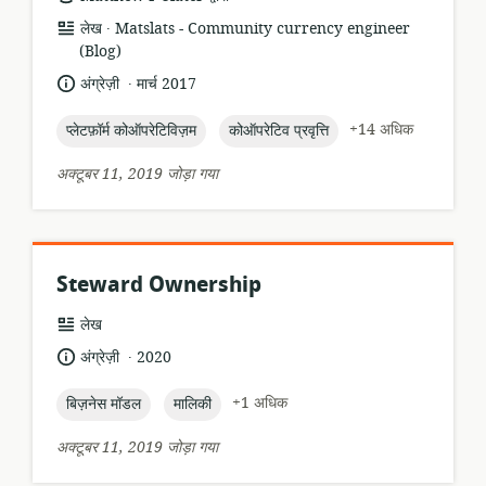
.
संसाधन
प्रकाशक:
लेख
Matslats - Community currency engineer
प्रारूप:
(Blog)
.
भाषा:
प्रकाशन
अंग्रेज़ी
मार्च 2017
तारीख:
topic:
topic:
+14 अधिक
प्लेटफ़ॉर्म कोऑपरेटिविज़म
कोऑपरेटिव प्रवृत्ति
अक्टूबर 11, 2019 जोड़ा गया
Steward Ownership
संसाधन
लेख
प्रारूप:
.
भाषा:
प्रकाशन
अंग्रेज़ी
2020
तारीख:
topic:
topic:
+1 अधिक
बिज़नेस मॉडल
मालिकी
अक्टूबर 11, 2019 जोड़ा गया