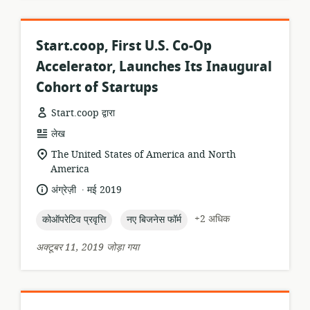
Start.coop, First U.S. Co-Op
Accelerator, Launches Its Inaugural
Cohort of Startups
Start.coop द्वारा
संसाधन
लेख
प्रारूप:
सुसंगति
The United States of America and North
का
America
स्थान:
.
भाषा:
प्रकाशन
अंग्रेज़ी
मई 2019
तारीख:
topic:
topic:
+2 अधिक
कोऑपरेटिव प्रवृत्ति
नए बिजनेस फॉर्म
अक्टूबर 11, 2019 जोड़ा गया