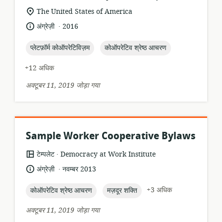
प्रारूप:
सुसंगति
The United States of America
का
.
भाषा:
प्रकाशन
अंग्रेज़ी
2016
स्थान:
तारीख:
topic:
topic:
प्लेटफ़ॉर्म कोऑपरेटिविज़म
कोऑपरेटिव श्रेष्ठ आचरण
+12 अधिक
अक्टूबर 11, 2019 जोड़ा गया
Sample Worker Cooperative Bylaws
.
संसाधन
प्रकाशक:
टेम्पलेट
Democracy at Work Institute
प्रारूप:
.
भाषा:
प्रकाशन
अंग्रेज़ी
नवम्बर 2013
तारीख:
topic:
topic:
+3 अधिक
कोऑपरेटिव श्रेष्ठ आचरण
मज़दूर शक्ति
अक्टूबर 11, 2019 जोड़ा गया