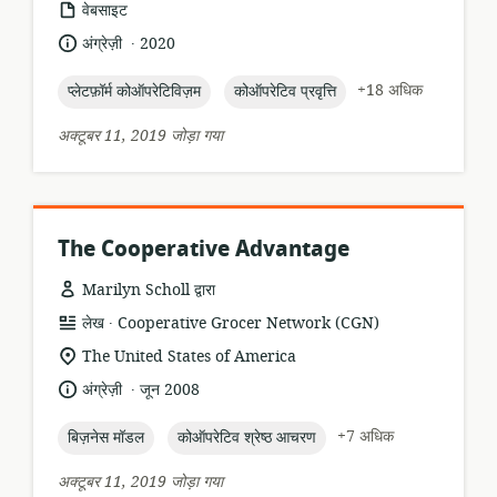
संसाधन
वेबसाइट
प्रारूप:
.
भाषा:
प्रकाशन
अंग्रेज़ी
2020
तारीख:
topic:
topic:
+18 अधिक
प्लेटफ़ॉर्म कोऑपरेटिविज़म
कोऑपरेटिव प्रवृत्ति
अक्टूबर 11, 2019 जोड़ा गया
The Cooperative Advantage
Marilyn Scholl द्वारा
.
संसाधन
प्रकाशक:
लेख
Cooperative Grocer Network (CGN)
प्रारूप:
सुसंगति
The United States of America
का
.
भाषा:
प्रकाशन
अंग्रेज़ी
जून 2008
स्थान:
तारीख:
topic:
topic:
+7 अधिक
बिज़नेस मॉडल
कोऑपरेटिव श्रेष्ठ आचरण
अक्टूबर 11, 2019 जोड़ा गया