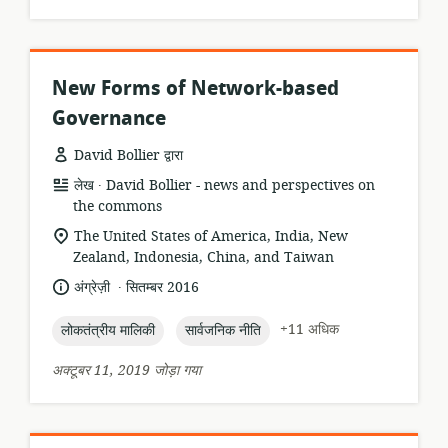
New Forms of Network-based
Governance
David Bollier द्वारा
.
संसाधन
प्रकाशक:
लेख
David Bollier - news and perspectives on
प्रारूप:
the commons
सुसंगति
The United States of America, India, New
का
Zealand, Indonesia, China, and Taiwan
स्थान:
.
भाषा:
प्रकाशन
अंग्रेज़ी
सितम्बर 2016
तारीख:
topic:
topic:
+11 अधिक
लोकतंत्रीय मालिकी
सार्वजनिक नीति
अक्टूबर 11, 2019 जोड़ा गया