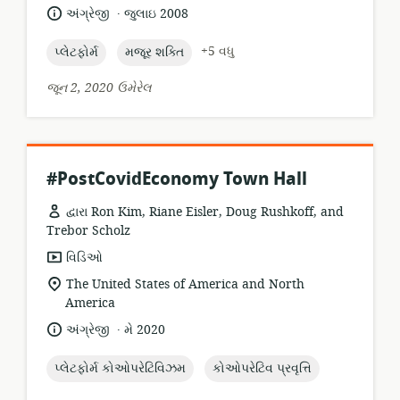
સ્થાન:
.
ભાષા:
પ્રકાશન
અંગ્રેજી
જુલાઇ 2008
તારીખ:
topic:
topic:
+5 વધુ
પ્લેટફોર્મ
મજૂર શક્તિ
જૂન 2, 2020 ઉમેરેલ
#PostCovidEconomy Town Hall
દ્વારા Ron Kim, Riane Eisler, Doug Rushkoff, and
Trebor Scholz
સંસાધન
વિડિઓ
બંધારણ:
સુસંગતતા
The United States of America and North
સ્થાન:
America
.
ભાષા:
પ્રકાશન
અંગ્રેજી
મે 2020
તારીખ:
topic:
topic:
પ્લેટફોર્મ કોઓપરેટિવિઝમ
કોઓપરેટિવ પ્રવૃત્તિ