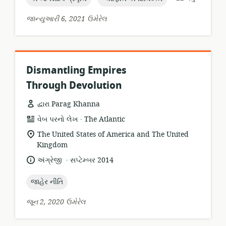
જાન્યુઆરી 6, 2021 ઉમેરેલ
Dismantling Empires
Through Devolution
દ્વારા Parag Khanna
.
સંસાધન
પ્રકાશક:
વેબ પરનો લેખ
The Atlantic
બંધારણ:
સુસંગતતા
The United States of America and The United
સ્થાન:
Kingdom
.
ભાષા:
પ્રકાશન
અંગ્રેજી
સપ્ટેમ્બર 2014
તારીખ:
topic:
જાહેર નીતિ
જૂન 2, 2020 ઉમેરેલ