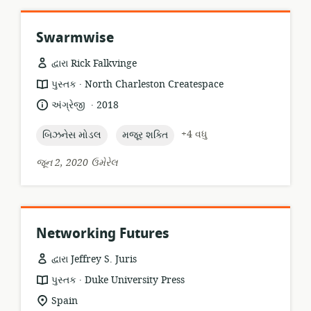
Swarmwise
દ્વારા Rick Falkvinge
.
સંસાધન
પ્રકાશક:
પુસ્તક
North Charleston Createspace
બંધારણ:
.
ભાષા:
પ્રકાશન
અંગ્રેજી
2018
તારીખ:
topic:
topic:
+4 વધુ
બિઝનેસ મોડલ
મજૂર શક્તિ
જૂન 2, 2020 ઉમેરેલ
Networking Futures
દ્વારા Jeffrey S. Juris
.
સંસાધન
પ્રકાશક:
પુસ્તક
Duke University Press
બંધારણ:
સુસંગતતા
Spain