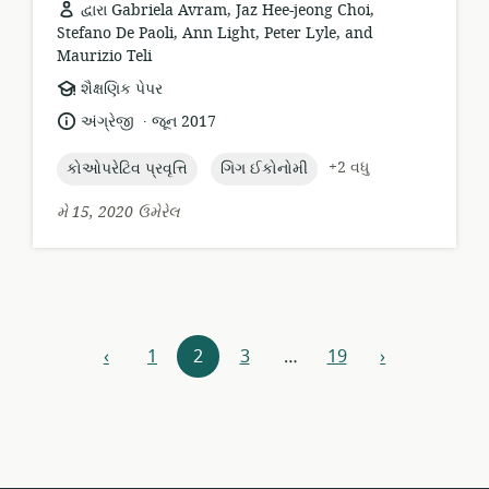
દ્વારા Gabriela Avram, Jaz Hee-jeong Choi,
Stefano De Paoli, Ann Light, Peter Lyle, and
Maurizio Teli
સંસાધન
શૈક્ષણિક પેપર
બંધારણ:
.
ભાષા:
પ્રકાશન
અંગ્રેજી
જૂન 2017
તારીખ:
topic:
topic:
+2 વધુ
કોઓપરેટિવ પ્રવૃત્તિ
ગિગ ઈકોનોમી
મે 15, 2020 ઉમેરેલ
સંસાધન
‹
1
2
3
…
19
›
અગાઉનાં
આગળ
સંશોધક