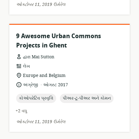
ઓક્ટોબર 11, 2019 ઉમેરેલ
9 Awesome Urban Commons
Projects in Ghent
દ્વારા Mai Sutton
સંસાધન
લેખ
બંધારણ:
સુસંગતતા
Europe and Belgium
સ્થાન:
.
ભાષા:
પ્રકાશન
અંગ્રેજી
ઓગસ્ટ 2017
તારીખ:
topic:
topic:
કોઓપરેટિવ પ્રવૃત્તિ
પીઅર-ટૂ-પીઅર અને કોમન
+2 વધુ
ઓક્ટોબર 11, 2019 ઉમેરેલ