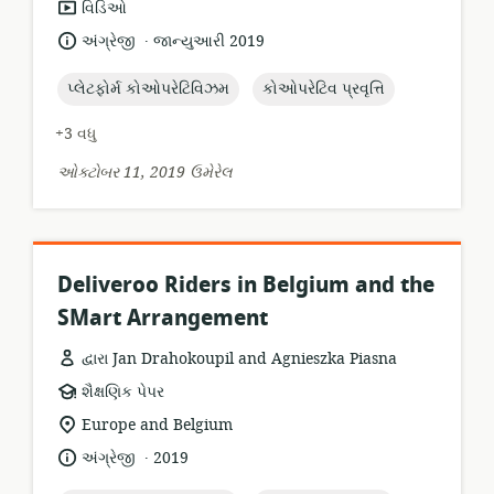
સંસાધન
વિડિઓ
બંધારણ:
.
ભાષા:
પ્રકાશન
અંગ્રેજી
જાન્યુઆરી 2019
તારીખ:
topic:
topic:
પ્લેટફોર્મ કોઓપરેટિવિઝમ
કોઓપરેટિવ પ્રવૃત્તિ
+3 વધુ
ઓક્ટોબર 11, 2019 ઉમેરેલ
Deliveroo Riders in Belgium and the
SMart Arrangement
દ્વારા Jan Drahokoupil and Agnieszka Piasna
સંસાધન
શૈક્ષણિક પેપર
બંધારણ:
સુસંગતતા
Europe and Belgium
સ્થાન:
.
ભાષા:
પ્રકાશન
અંગ્રેજી
2019
તારીખ: