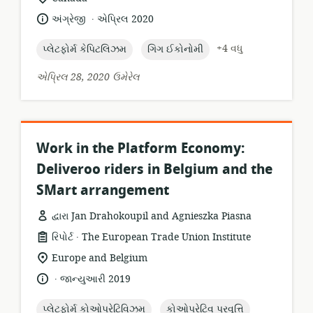
સ્થાન:
.
ભાષા:
પ્રકાશન
અંગ્રેજી
એપ્રિલ 2020
તારીખ:
topic:
topic:
+4 વધુ
પ્લેટફોર્મ કેપિટલિઝમ
ગિગ ઈકોનોમી
એપ્રિલ 28, 2020 ઉમેરેલ
Work in the Platform Economy:
Deliveroo riders in Belgium and the
SMart arrangement
દ્વારા Jan Drahokoupil and Agnieszka Piasna
.
સંસાધન
પ્રકાશક:
રિપોર્ટ
The European Trade Union Institute
બંધારણ:
સુસંગતતા
Europe and Belgium
સ્થાન:
.
ભાષા:
પ્રકાશન
જાન્યુઆરી 2019
તારીખ:
topic:
topic:
પ્લેટફોર્મ કોઓપરેટિવિઝમ
કોઓપરેટિવ પ્રવૃત્તિ