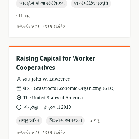
topic:
topic:
પ્લેટફોર્મ કોઓપરેટિવિઝમ
કોઓપરેટિવ પ્રવૃત્તિ
+11 વધુ
ઓક્ટોબર 11, 2019 ઉમેરેલ
Raising Capital for Worker
Cooperatives
દ્વારા John W. Lawrence
.
સંસાધન
પ્રકાશક:
લેખ
Grassroots Economic Organizing (GEO)
બંધારણ:
સુસંગતતા
The United States of America
સ્થાન:
.
ભાષા:
પ્રકાશન
અંગ્રેજી
ફેબ્રુવારી 2019
તારીખ:
topic:
topic:
+2 વધુ
મજૂર શક્તિ
બિઝનેસ ઓપરેશન
ઓક્ટોબર 11, 2019 ઉમેરેલ