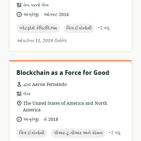
સંસાધન
વેબ પરનો લેખ
બંધારણ:
.
ભાષા:
પ્રકાશન
અંગ્રેજી
ઓગસ્ટ 2016
તારીખ:
topic:
topic:
+2 વધુ
પ્લેટફોર્મ કેપિટલિઝમ
ગિગ ઈકોનોમી
ઓક્ટોબર 11, 2019 ઉમેરેલ
Blockchain as a Force for Good
દ્વારા Aaron Fernando
સંસાધન
લેખ
બંધારણ:
સુસંગતતા
The United States of America and North
સ્થાન:
America
.
ભાષા:
પ્રકાશન
અંગ્રેજી
મે 2018
તારીખ:
topic:
topic:
+2 વધુ
ગિગ ઈકોનોમી
પીઅર-ટૂ-પીઅર અને કોમન