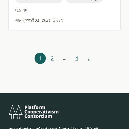
+15 વધુ
જાન્યુઆરી 31, 2021 ઉમેરેલ
સંસાધન
1
2
…
4
›
આગળ
સંશોધક
પ્લેટફોર્મ
કોઓપરેટિવિઝમ