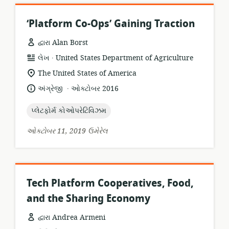
‘Platform Co-Ops’ Gaining Traction
દ્વારા Alan Borst
.
સંસાધન
પ્રકાશક:
લેખ
United States Department of Agriculture
બંધારણ:
સુસંગતતા
The United States of America
સ્થાન:
.
ભાષા:
પ્રકાશન
અંગ્રેજી
ઓક્ટોબર 2016
તારીખ:
topic:
પ્લેટફોર્મ કોઓપરેટિવિઝમ
ઓક્ટોબર 11, 2019 ઉમેરેલ
Tech Platform Cooperatives, Food,
and the Sharing Economy
દ્વારા Andrea Armeni