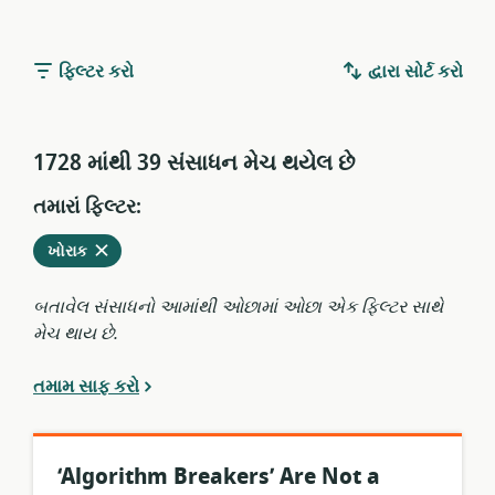
ફિલ્ટર કરો
દ્વારા સોર્ટ કરો
1728 માંથી 39 સંસાધન મેચ થયેલ છે
તમારાં ફિલ્ટર:
વર્તમાન
કાઢી
ખોરાક
ફિલ્ટરમાંથી
નાંખો
બતાવેલ સંસાધનો આમાંથી ઓછામાં ઓછા એક ફિલ્ટર સાથે
મેચ થાય છે.
તમામ સાફ કરો
‘Algorithm Breakers’ Are Not a