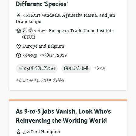
Different ‘Species’
દ્વારા Kurt Vandaele, Agnieszka Piasna, and Jan
Drahokoupil
.
સંસાધન
પ્રકાશક:
શૈક્ષણિક પેપર
European Trade Union Institute
બંધારણ:
(ETUI)
સુસંગતતા
Europe and Belgium
સ્થાન:
.
ભાષા:
પ્રકાશન
અંગ્રેજી
એપ્રિલ 2019
તારીખ:
topic:
topic:
+3 વધુ
પ્લેટફોર્મ કેપિટલિઝમ
ગિગ ઈકોનોમી
ઓક્ટોબર 11, 2019 ઉમેરેલ
As 9-to-5 Jobs Vanish, Look Who’s
Reinventing the Working World
દ્વારા Paul Hampton