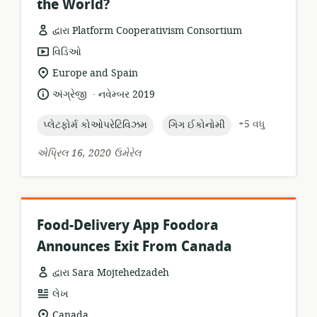
the World?
દ્વારા Platform Cooperativism Consortium
સંસાધન
વિડિઓ
બંધારણ:
સુસંગતતા
Europe and Spain
સ્થાન:
.
ભાષા:
પ્રકાશન
અંગ્રેજી
નવેમ્બર 2019
તારીખ:
topic:
topic:
+5 વધુ
પ્લેટફોર્મ કોઓપરેટિવિઝમ
ગિગ ઈકોનોમી
એપ્રિલ 16, 2020 ઉમેરેલ
Food-Delivery App Foodora
Announces Exit From Canada
દ્વારા Sara Mojtehedzadeh
સંસાધન
લેખ
બંધારણ:
સુસંગતતા
Canada