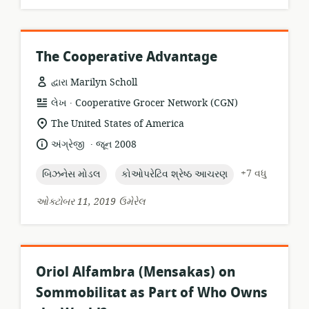
The Cooperative Advantage
દ્વારા Marilyn Scholl
.
સંસાધન
પ્રકાશક:
લેખ
Cooperative Grocer Network (CGN)
બંધારણ:
સુસંગતતા
The United States of America
સ્થાન:
.
ભાષા:
પ્રકાશન
અંગ્રેજી
જૂન 2008
તારીખ:
topic:
topic:
+7 વધુ
બિઝનેસ મોડલ
કોઓપરેટિવ શ્રેષ્ઠ આચરણ
ઓક્ટોબર 11, 2019 ઉમેરેલ
Oriol Alfambra (Mensakas) on
Sommobilitat as Part of Who Owns