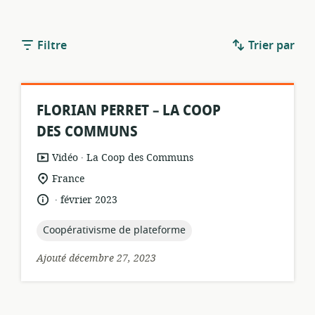
Filtre
Trier par
FLORIAN PERRET – LA COOP
DES COMMUNS
.
Format
éditeur:
Vidéo
La Coop des Communs
de
Lieu
France
ressource:
de
.
langue:
date
février 2023
pertinence:
de
publication:
topic:
Coopérativisme de plateforme
Ajouté décembre 27, 2023