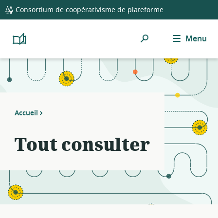
global
Consortium de coopérativisme de plateforme
navigation
Rechercher
Menu
Platform
Cooperativism
Resource
Library
Accueil
Tout consulter