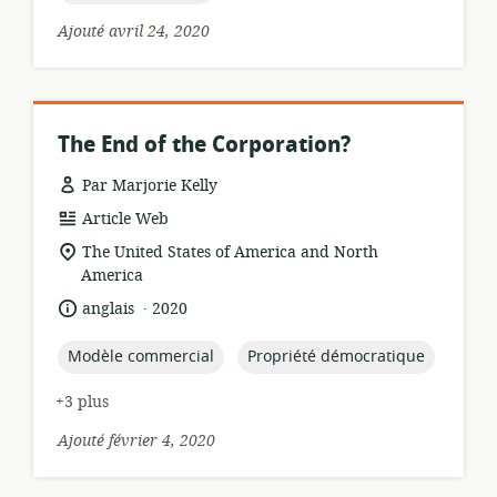
Ajouté avril 24, 2020
The End of the Corporation?
Par Marjorie Kelly
Format
Article Web
de
Lieu
The United States of America and North
ressource:
de
America
pertinence:
.
langue:
date
anglais
2020
de
publication:
topic:
topic:
Modèle commercial
Propriété démocratique
+3 plus
Ajouté février 4, 2020