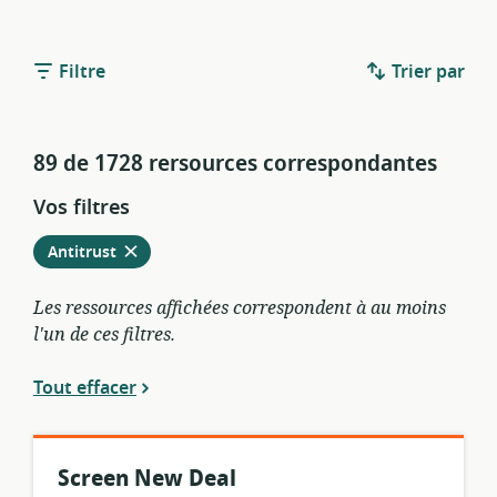
Filtre
Trier par
89 de 1728 rersources correspondantes
Vos filtres
Retirer
à
Antitrust
partir
des
Les ressources affichées correspondent à au moins
filtres
l'un de ces filtres.
actuels
Tout effacer
Screen New Deal