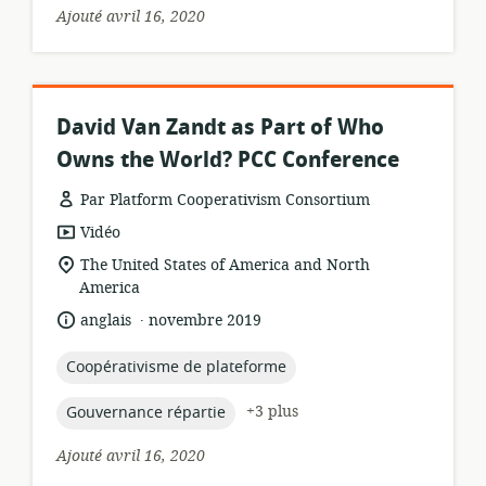
Ajouté avril 16, 2020
David Van Zandt as Part of Who
Owns the World? PCC Conference
Par Platform Cooperativism Consortium
Format
Vidéo
de
Lieu
The United States of America and North
ressource:
de
America
pertinence:
.
langue:
date
anglais
novembre 2019
de
publication:
topic:
Coopérativisme de plateforme
topic:
+3 plus
Gouvernance répartie
Ajouté avril 16, 2020