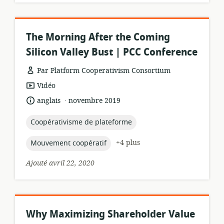
The Morning After the Coming
Silicon Valley Bust | PCC Conference
Par Platform Cooperativism Consortium
Format
Vidéo
de
.
langue:
date
anglais
novembre 2019
ressource:
de
publication:
topic:
Coopérativisme de plateforme
topic:
+4 plus
Mouvement coopératif
Ajouté avril 22, 2020
Why Maximizing Shareholder Value