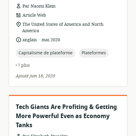
Par Naomi Klein
Format
Article Web
de
Lieu
The United States of America and North
ressource:
de
America
pertinence:
.
langue:
date
anglais
mai 2020
de
publication:
topic:
topic:
Capitalisme de plateforme
Plateformes
+7 plus
Ajouté juin 18, 2020
Tech Giants Are Profiting & Getting
More Powerful Even as Economy
Tanks