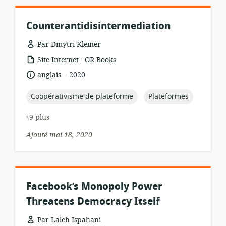
Counterantidisintermediation
Par Dmytri Kleiner
.
Format
éditeur:
Site Internet
OR Books
de
.
langue:
date
anglais
2020
ressource:
de
publication:
topic:
topic:
Coopérativisme de plateforme
Plateformes
+9 plus
Ajouté mai 18, 2020
Facebook’s Monopoly Power
Threatens Democracy Itself
Par Laleh Ispahani