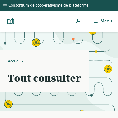
global
Notifications
21
Consortium de coopérativisme de plateforme
navigation
filters
applied.
Rechercher
Menu
Resource
Platform
Cooperativism
list
Resource
updated.
Library
Accueil
Tout consulter