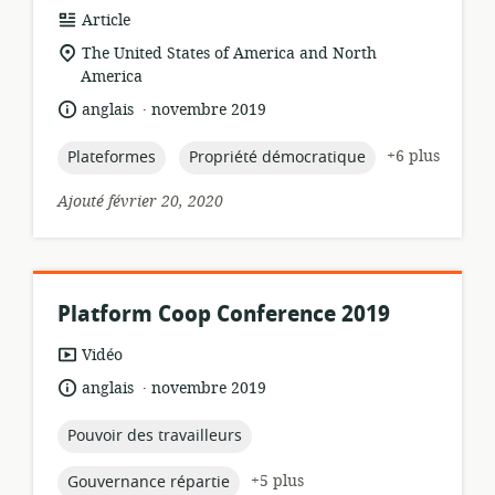
Format
Article
de
Lieu
The United States of America and North
ressource:
de
America
pertinence:
.
langue:
date
anglais
novembre 2019
de
publication:
topic:
topic:
+6 plus
Plateformes
Propriété démocratique
Ajouté février 20, 2020
Platform Coop Conference 2019
Format
Vidéo
de
.
langue:
date
anglais
novembre 2019
ressource:
de
publication:
topic:
Pouvoir des travailleurs
topic:
+5 plus
Gouvernance répartie