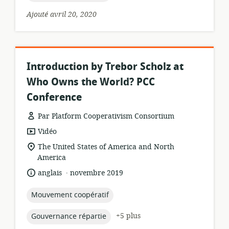
Ajouté avril 20, 2020
Introduction by Trebor Scholz at
Who Owns the World? PCC
Conference
Par Platform Cooperativism Consortium
Format
Vidéo
de
Lieu
The United States of America and North
ressource:
de
America
pertinence:
.
langue:
date
anglais
novembre 2019
de
publication:
topic:
Mouvement coopératif
topic:
+5 plus
Gouvernance répartie