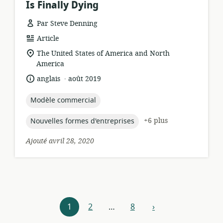
Is Finally Dying
Par Steve Denning
Format
Article
de
Lieu
The United States of America and North
ressource:
de
America
pertinence:
.
langue:
date
anglais
août 2019
de
publication:
topic:
Modèle commercial
topic:
+6 plus
Nouvelles formes d'entreprises
Ajouté avril 28, 2020
Navigateur
1
2
…
8
›
Suivant
de