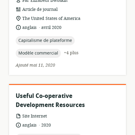
Par Elizabeth Dwoskin
Format
Article de journal
de
Lieu
The United States of America
ressource:
de
.
langue:
date
anglais
avril 2020
pertinence:
de
publication:
topic:
Capitalisme de plateforme
topic:
+4 plus
Modèle commercial
Ajouté mai 11, 2020
Useful Co-operative
Development Resources
Format
Site Internet
de
.
langue:
date
anglais
2020
ressource:
de