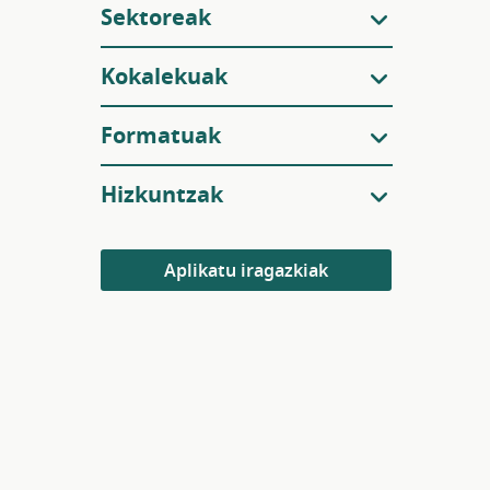
Sektoreak
Kokalekuak
Formatuak
Hizkuntzak
Aplikatu iragazkiak