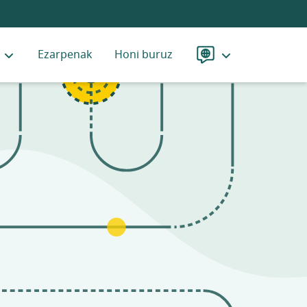
Ezarpenak
Honi buruz
Hizkuntza