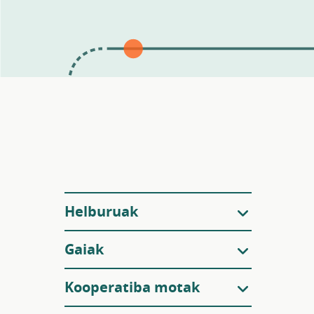
Iragazkiak
Helburuak
Gaiak
Kooperatiba motak