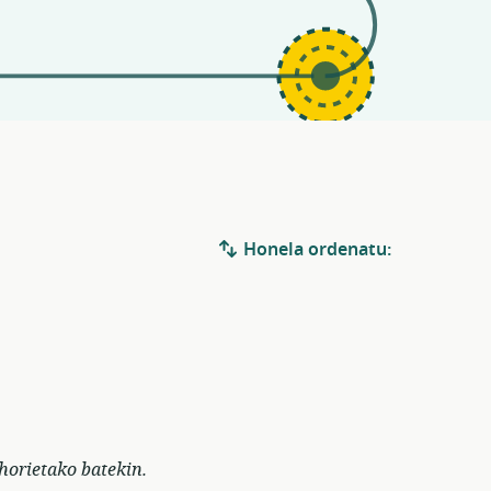
Honela ordenatu:
horietako batekin.