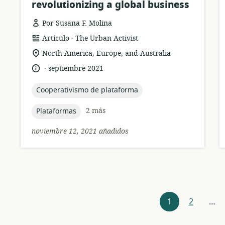
revolutionizing a global business
Por Susana F. Molina
.
formato
publicación:
Artículo
The Urban Activist
del
ubicación
North America, Europe, and Australia
recurso:
de
.
idioma:
fecha
septiembre 2021
relevancia:
de
publicación:
topic:
Cooperativismo de plataforma
topic:
2 más
Plataformas
noviembre 12, 2021 añadidos
Navegación
1
2
…