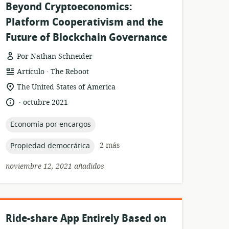
Beyond Cryptoeconomics:
Platform Cooperativism and the
Future of Blockchain Governance
Por Nathan Schneider
.
formato
publicación:
Artículo
The Reboot
del
ubicación
The United States of America
recurso:
de
.
idioma:
fecha
octubre 2021
relevancia:
de
publicación:
topic:
Economía por encargos
topic:
2 más
Propiedad democrática
noviembre 12, 2021 añadidos
Ride-share App Entirely Based on