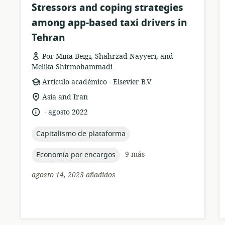
Stressors and coping strategies
among app-based taxi drivers in
Tehran
Por Mina Beigi, Shahrzad Nayyeri, and
Melika Shirmohammadi
.
formato
publicación:
Artículo académico
Elsevier B.V.
del
ubicación
Asia and Iran
recurso:
de
.
idioma:
fecha
agosto 2022
relevancia:
de
publicación:
topic:
Capitalismo de plataforma
topic:
9 más
Economía por encargos
agosto 14, 2023 añadidos