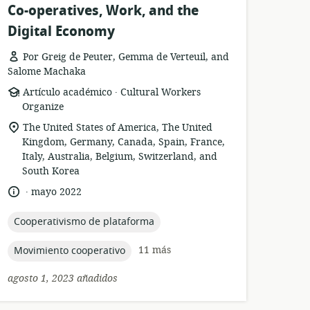
Co-operatives, Work, and the
Digital Economy
Por Greig de Peuter, Gemma de Verteuil, and
Salome Machaka
.
formato
publicación:
Artículo académico
Cultural Workers
del
Organize
recurso:
ubicación
The United States of America, The United
de
Kingdom, Germany, Canada, Spain, France,
relevancia:
Italy, Australia, Belgium, Switzerland, and
South Korea
.
idioma:
fecha
mayo 2022
de
publicación:
topic:
Cooperativismo de plataforma
topic:
11 más
Movimiento cooperativo
agosto 1, 2023 añadidos