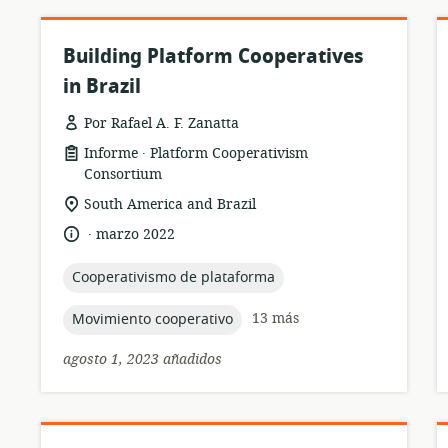
Building Platform Cooperatives
in Brazil
Por Rafael A. F. Zanatta
.
formato
publicación:
Informe
Platform Cooperativism
del
Consortium
recurso:
ubicación
South America and Brazil
de
.
idioma:
fecha
marzo 2022
relevancia:
de
publicación:
topic:
Cooperativismo de plataforma
topic:
13 más
Movimiento cooperativo
agosto 1, 2023 añadidos