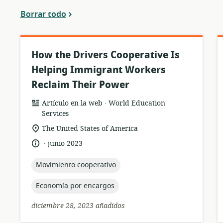
vigentes
Borrar todo
How the Drivers Cooperative Is
Helping Immigrant Workers
Reclaim Their Power
.
formato
publicación:
Artículo en la web
World Education
del
Services
recurso:
ubicación
The United States of America
de
.
idioma:
fecha
junio 2023
relevancia:
de
publicación:
topic:
Movimiento cooperativo
topic:
Economía por encargos
diciembre 28, 2023 añadidos