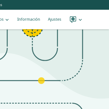
as
os
Información
Ajustes
Idioma