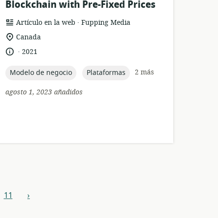
Blockchain with Pre-Fixed Prices
.
formato
publicación:
Artículo en la web
Fupping Media
del
ubicación
Canada
recurso:
de
.
idioma:
fecha
2021
relevancia:
de
publicación:
topic:
topic:
2 más
Modelo de negocio
Plataformas
agosto 1, 2023 añadidos
11
›
siguiente