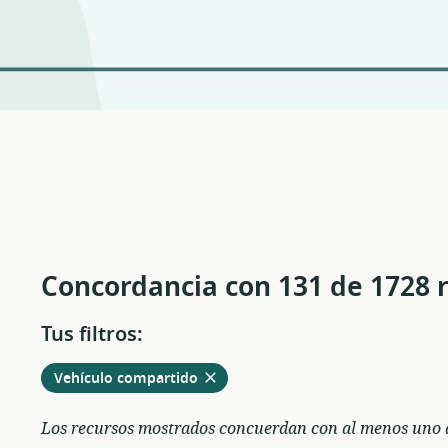
Concordancia con 131 de 1728 
Tus filtros:
Eliminar
de
Vehículo compartido
entre
los
Los recursos mostrados concuerdan con al menos uno de
filtros