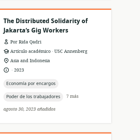
The Distributed Solidarity of
Jakarta’s Gig Workers
Por Rida Qadri
.
formato
publicación:
Artículo académico
USC Annenberg
del
ubicación
Asia and Indonesia
recurso:
de
.
idioma:
fecha
2023
relevancia:
de
publicación:
topic:
Economía por encargos
topic:
7 más
Poder de los trabajadores
agosto 30, 2023 añadidos