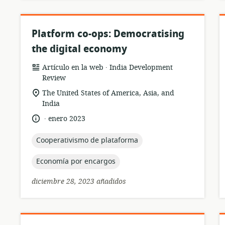
Platform co-ops: Democratising
the digital economy
.
formato
publicación:
Artículo en la web
India Development
del
Review
recurso:
ubicación
The United States of America, Asia, and
de
India
relevancia:
.
idioma:
fecha
enero 2023
de
publicación:
topic:
Cooperativismo de plataforma
topic:
Economía por encargos
diciembre 28, 2023 añadidos