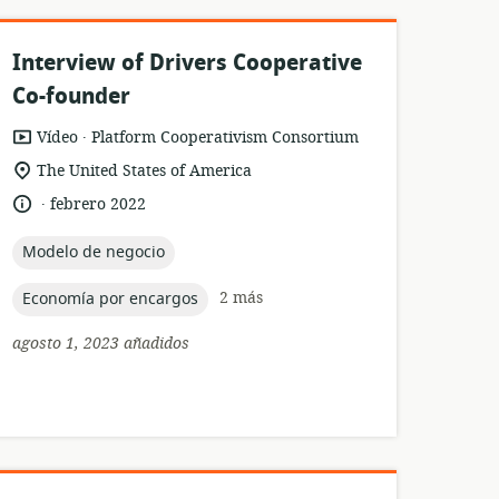
Interview of Drivers Cooperative
Co-founder
.
formato
publicación:
Vídeo
Platform Cooperativism Consortium
del
ubicación
The United States of America
recurso:
de
.
idioma:
fecha
febrero 2022
relevancia:
de
publicación:
topic:
Modelo de negocio
topic:
2 más
Economía por encargos
agosto 1, 2023 añadidos