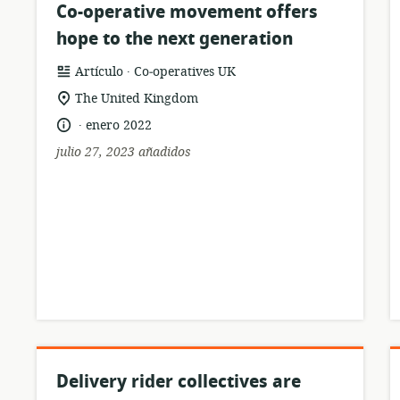
Co-operative movement offers
hope to the next generation
.
formato
publicación:
Artículo
Co‑operatives UK
del
ubicación
The United Kingdom
recurso:
de
.
idioma:
fecha
enero 2022
relevancia:
de
julio 27, 2023 añadidos
publicación:
Delivery rider collectives are