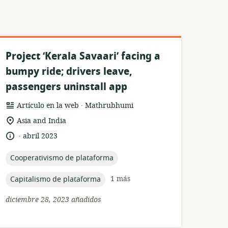
Project ‘Kerala Savaari’ facing a
bumpy ride; drivers leave,
passengers uninstall app
.
formato
publicación:
Artículo en la web
Mathrubhumi
del
ubicación
Asia and India
recurso:
de
.
idioma:
fecha
abril 2023
relevancia:
de
publicación:
topic:
Cooperativismo de plataforma
topic:
1 más
Capitalismo de plataforma
diciembre 28, 2023 añadidos