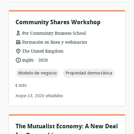
Community Shares Workshop
Por Community Business School
formato
Formación en línea y webinarios
del
ubicación
The United Kingdom
recurso:
de
.
idioma:
fecha
inglés
2020
relevancia:
de
publicación:
topic:
topic:
Modelo de negocio
Propiedad democrática
4 más
mayo 13, 2020 añadidos
The Mutualist Economy: A New Deal