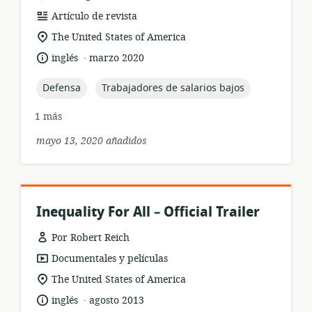
formato
Artículo de revista
del
ubicación
The United States of America
recurso:
de
.
idioma:
fecha
inglés
marzo 2020
relevancia:
de
publicación:
topic:
topic:
Defensa
Trabajadores de salarios bajos
1 más
mayo 13, 2020 añadidos
Inequality For All – Official Trailer
Por Robert Reich
formato
Documentales y películas
del
ubicación
The United States of America
recurso:
de
.
idioma:
fecha
inglés
agosto 2013
relevancia: