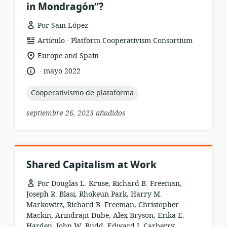
in Mondragón”?
Por Sain López
.
formato
publicación:
Artículo
Platform Cooperativism Consortium
del
ubicación
Europe and Spain
recurso:
de
.
idioma:
fecha
mayo 2022
relevancia:
de
publicación:
topic:
Cooperativismo de plataforma
septiembre 26, 2023 añadidos
Shared Capitalism at Work
Por Douglas L. Kruse, Richard B. Freeman,
Joseph R. Blasi, Rhokeun Park, Harry M.
Markowitz, Richard B. Freeman, Christopher
Mackin, Arindrajit Dube, Alex Bryson, Erika E.
Harden, John W. Budd, Edward J. Carberry,