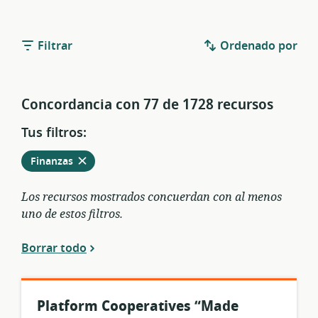
Filtrar
Ordenado por
Concordancia con 77 de 1728 recursos
Tus filtros:
Eliminar
de
Finanzas
entre
los
Los recursos mostrados concuerdan con al menos
filtros
uno de estos filtros.
vigentes
Borrar todo
Platform Cooperatives “Made