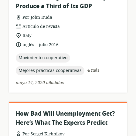
Produce a Third of Its GDP
Por John Duda
formato
Artículo de revista
del
ubicación
Italy
recurso:
de
.
idioma:
fecha
inglés
julio 2016
relevancia:
de
publicación:
topic:
Movimiento cooperativo
topic:
4 más
Mejores prácticas cooperativas
mayo 14, 2020 añadidos
How Bad Will Unemployment Get?
Here’s What The Experts Predict
Por Sergei Klebnikov