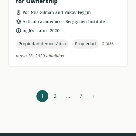
for Ownership
Por Nils Gilman and Yakov Feygin
.
formato
publicación:
Artículo académico
Berggruen Institute
del
.
idioma:
fecha
inglés
abril 2020
recurso:
de
publicación:
topic:
topic:
2 más
Propiedad democrática
Propiedad
mayo 13, 2020 añadidos
Navegación
1
2
…
7
›
siguiente
de
recursos