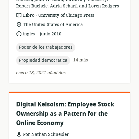
Robert Buchele, Adria Scharf, and Loren Rodgers
.
formato
publicación:
Libro
University of Chicago Press
del
ubicación
The United States of America
recurso:
de
.
idioma:
fecha
inglés
junio 2010
relevancia:
de
publicación:
topic:
Poder de los trabajadores
topic:
14 más
Propiedad democrática
enero 18, 2021 añadidos
Digital Kelsoism: Employee Stock
Ownership as a Pattern for the
Online Economy
Por Nathan Schneider