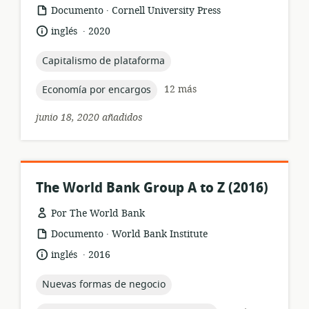
.
formato
publicación:
Documento
Cornell University Press
del
.
idioma:
fecha
inglés
2020
recurso:
de
publicación:
topic:
Capitalismo de plataforma
topic:
12 más
Economía por encargos
junio 18, 2020 añadidos
The World Bank Group A to Z (2016)
Por The World Bank
.
formato
publicación:
Documento
World Bank Institute
del
.
idioma:
fecha
inglés
2016
recurso:
de
publicación:
topic:
Nuevas formas de negocio