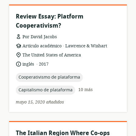
Review Essay: Platform
Cooperativism?
Por David Jacobs
.
formato
publicación:
Artículo académico
Lawrence & Wishart
del
ubicación
The United States of America
recurso:
de
.
idioma:
fecha
inglés
2017
relevancia:
de
publicación:
topic:
Cooperativismo de plataforma
topic:
10 más
Capitalismo de plataforma
mayo 15, 2020 añadidos
The Italian Region Where Co-ops