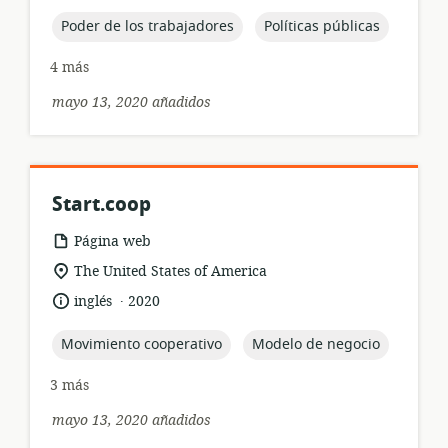
de
publicación:
topic:
topic:
Poder de los trabajadores
Políticas públicas
4 más
mayo 13, 2020 añadidos
Start.coop
formato
Página web
del
ubicación
The United States of America
recurso:
de
.
idioma:
fecha
inglés
2020
relevancia:
de
publicación:
topic:
topic:
Movimiento cooperativo
Modelo de negocio
3 más
mayo 13, 2020 añadidos