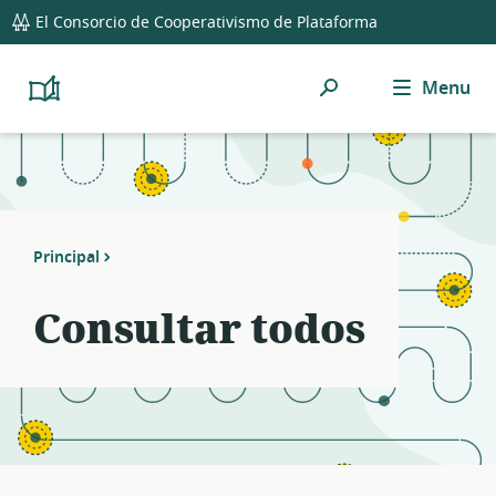
global
Notifications
21
El Consorcio de Cooperativismo de Plataforma
navigation
filters
applied.
Búsqueda
Menu
Resource
Platform
Cooperativism
list
Resource
updated.
Library
Principal
Consultar todos