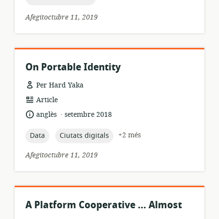
Afegitoctubre 11, 2019
On Portable Identity
Per Hard Yaka
format
Article
dels
.
idioma:
data
anglès
setembre 2018
recursos:
de
publicació:
topic:
topic:
+2 més
Data
Ciutats digitals
Afegitoctubre 11, 2019
A Platform Cooperative … Almost