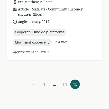
Per Matthew P Slater
.
format
publicador:
Article
Matslats - Community currency
dels
engineer (Blog)
recursos:
.
idioma:
data
anglès
març 2017
de
publicació:
topic:
Cooperativisme de plataforma
topic:
+14 més
Moviment cooperatiu
Afegitoctubre 11, 2019
Explora
‹
1
…
14
15
anterior
els
recursos