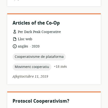
Articles of the Co-Op
Per Dark Peak Cooperative
format
Lloc web
dels
.
idioma:
data
anglès
2020
recursos:
de
publicació:
topic:
Cooperativisme de plataforma
topic:
+18 més
Moviment cooperatiu
Afegitoctubre 11, 2019
Protocol Cooperativism?