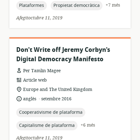
publicació:
topic:
topic:
+7 més
Plataformes
Propietat democràtica
Afegitoctubre 11, 2019
Don't Write off Jeremy Corbyn's
Digital Democracy Manifesto
Per Tamlin Magee
format
Article web
dels
ubicació
Europe and The United Kingdom
recursos:
rellevant:
.
idioma:
data
anglès
setembre 2016
de
publicació:
topic:
Cooperativisme de plataforma
topic:
+6 més
Capitalisme de plataforma
Afegitoctubre 11, 2019