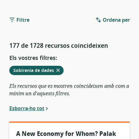
Filtre
Ordena per
177 de 1728 recursos coincideixen
Els vostres filtres:
Elimina
dels
Sobirania de dades
filtres
actuals
Els recursos que es mostren coincideixen amb com a
mínim un d'aquests filtres.
Esborra-ho tot
A New Economy for Whom? Palak