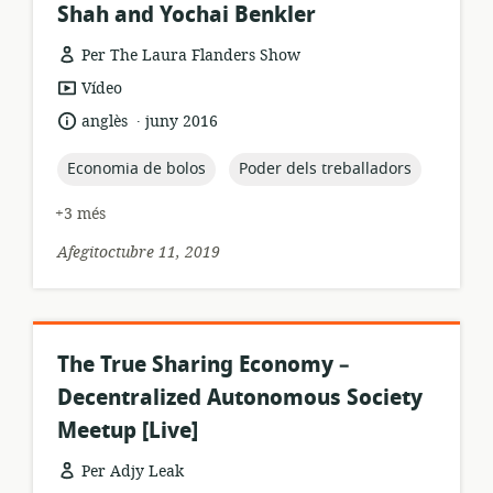
Shah and Yochai Benkler
Per The Laura Flanders Show
format
Vídeo
dels
.
idioma:
data
anglès
juny 2016
recursos:
de
publicació:
topic:
topic:
Economia de bolos
Poder dels treballadors
+3 més
Afegitoctubre 11, 2019
The True Sharing Economy –
Decentralized Autonomous Society
Meetup [Live]
Per Adjy Leak