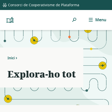
global
Notifications
21
Consorci de Cooperativisme de Plataforma
navigation
filters
applied.
Cerca
Menu
Resource
Platform
Cooperativism
list
Resource
updated.
Library
Inici
Explora-ho tot