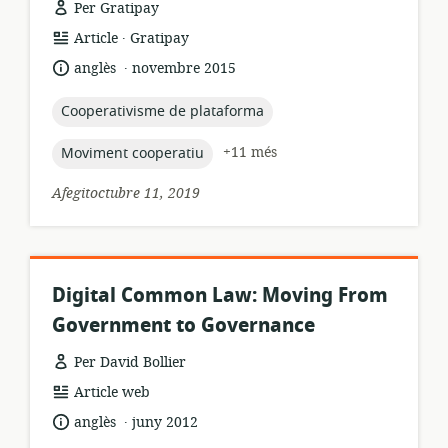
Per Gratipay
.
format
publicador:
Article
Gratipay
dels
.
idioma:
data
anglès
novembre 2015
recursos:
de
publicació:
topic:
Cooperativisme de plataforma
topic:
+11 més
Moviment cooperatiu
Afegitoctubre 11, 2019
Digital Common Law: Moving From
Government to Governance
Per David Bollier
format
Article web
dels
.
idioma:
data
anglès
juny 2012
recursos:
de