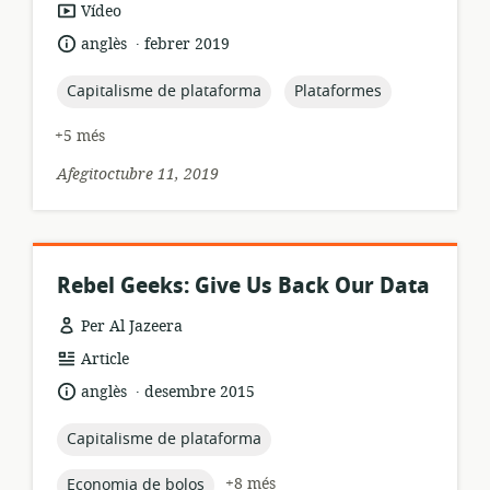
format
Vídeo
dels
.
idioma:
data
anglès
febrer 2019
recursos:
de
publicació:
topic:
topic:
Capitalisme de plataforma
Plataformes
+5 més
Afegitoctubre 11, 2019
Rebel Geeks: Give Us Back Our Data
Per Al Jazeera
format
Article
dels
.
idioma:
data
anglès
desembre 2015
recursos:
de
publicació:
topic:
Capitalisme de plataforma
topic:
+8 més
Economia de bolos