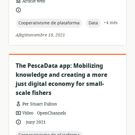
format
Article web
dels
idioma:
recursos:
topic:
topic:
+4 més
Cooperativisme de plataforma
Data
Afegitnovembre 18, 2021
The PescaData app: Mobilizing
knowledge and creating a more
just digital economy for small-
scale fishers
Per Stuart Fulton
.
format
publicador:
Vídeo
OpenChannels
dels
.
idioma:
data
juny 2021
recursos:
de
publicació:
topic: