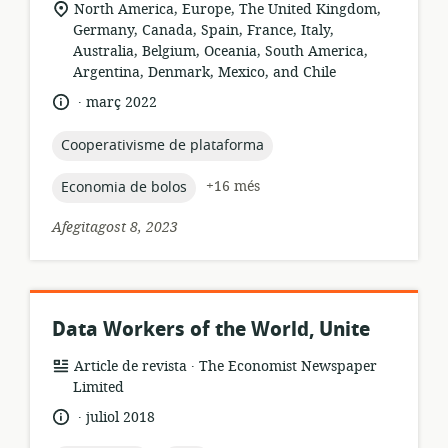
ubicació
North America, Europe, The United Kingdom,
rellevant:
Germany, Canada, Spain, France, Italy,
Australia, Belgium, Oceania, South America,
Argentina, Denmark, Mexico, and Chile
.
idioma:
data
març 2022
de
publicació:
topic:
Cooperativisme de plataforma
topic:
+16 més
Economia de bolos
Afegitagost 8, 2023
Data Workers of the World, Unite
.
format
publicador:
Article de revista
The Economist Newspaper
dels
Limited
recursos:
.
idioma:
data
juliol 2018
de