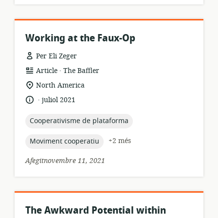
Working at the Faux-Op
Per Eli Zeger
.
format
publicador:
Article
The Baffler
dels
ubicació
North America
recursos:
rellevant:
.
idioma:
data
juliol 2021
de
publicació:
topic:
Cooperativisme de plataforma
topic:
+2 més
Moviment cooperatiu
Afegitnovembre 11, 2021
The Awkward Potential within