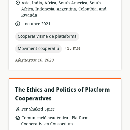
dels
ubicació
Asia, India, Africa, South America, South
recursos:
rellevant:
Africa, Indonesia, Argentina, Colombia, and
Rwanda
.
idioma:
data
octubre 2021
de
publicació:
topic:
Cooperativisme de plataforma
topic:
+15 més
Moviment cooperatiu
Afegitagost 10, 2023
The Ethics and Politics of Platform
Cooperatives
Per Shaked Spier
.
format
publicador:
Comunicació acadèmica
Platform
dels
Cooperativism Consortium
recursos: