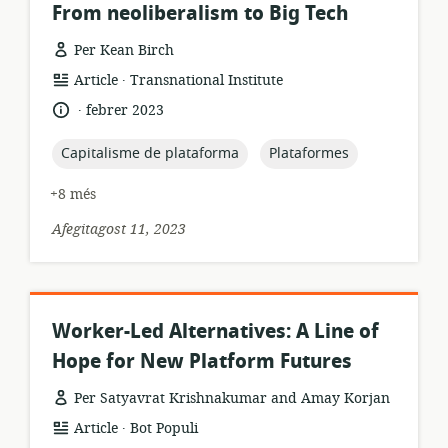
From neoliberalism to Big Tech
Per Kean Birch
.
format
publicador:
Article
Transnational Institute
dels
.
idioma:
data
febrer 2023
recursos:
de
publicació:
topic:
topic:
Capitalisme de plataforma
Plataformes
+8 més
Afegitagost 11, 2023
Worker-Led Alternatives: A Line of
Hope for New Platform Futures
Per Satyavrat Krishnakumar and Amay Korjan
.
format
publicador:
Article
Bot Populi