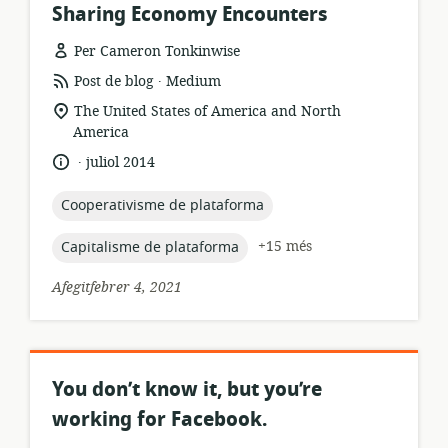
Sharing Economy Encounters
Per Cameron Tonkinwise
.
format
publicador:
Post de blog
Medium
dels
ubicació
The United States of America and North
recursos:
rellevant:
America
.
idioma:
data
juliol 2014
de
publicació:
topic:
Cooperativisme de plataforma
topic:
+15 més
Capitalisme de plataforma
Afegitfebrer 4, 2021
You don’t know it, but you’re
working for Facebook.