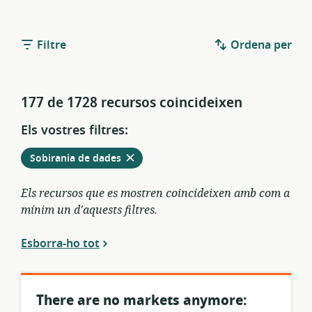
Filtre
Ordena per
177 de 1728 recursos coincideixen
Els vostres filtres:
Elimina
dels
Sobirania de dades
filtres
actuals
Els recursos que es mostren coincideixen amb com a
mínim un d'aquests filtres.
Esborra-ho tot
There are no markets anymore: