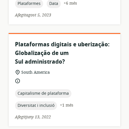
publicació:
topic:
topic:
+6 més
Plataformes
Data
Afegitagost 5, 2023
Plataformas digitais e uberização:
Globalização de um
Sul administrado?
format
ubicació
South America
dels
rellevant:
idioma:
recursos:
topic:
Capitalisme de plataforma
topic:
+1 més
Diversitat i inclusió
Afegitjuny 13, 2022