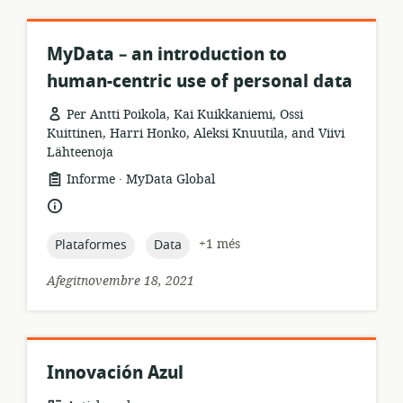
MyData – an introduction to
human-centric use of personal data
Per Antti Poikola, Kai Kuikkaniemi, Ossi
Kuittinen, Harri Honko, Aleksi Knuutila, and Viivi
Lähteenoja
.
format
publicador:
Informe
MyData Global
dels
idioma:
recursos:
topic:
topic:
+1 més
Plataformes
Data
Afegitnovembre 18, 2021
Innovación Azul