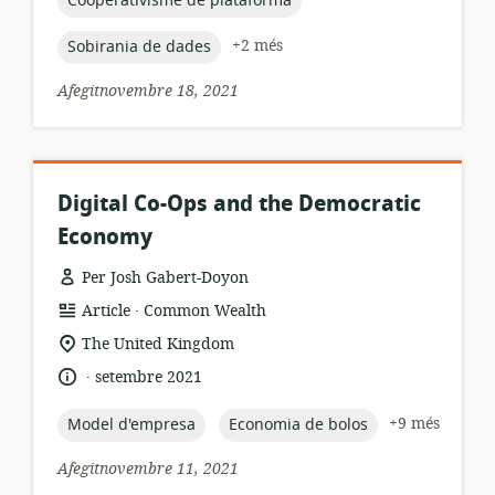
Cooperativisme de plataforma
topic:
+2 més
Sobirania de dades
Afegitnovembre 18, 2021
Digital Co-Ops and the Democratic
Economy
Per Josh Gabert-Doyon
.
format
publicador:
Article
Common Wealth
dels
ubicació
The United Kingdom
recursos:
rellevant:
.
idioma:
data
setembre 2021
de
publicació:
topic:
topic:
+9 més
Model d'empresa
Economia de bolos
Afegitnovembre 11, 2021