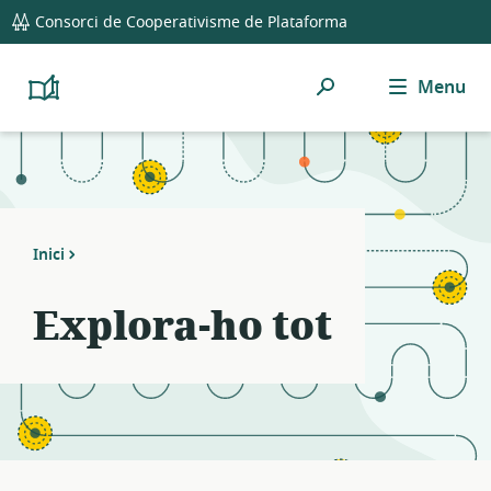
global
Notifications
21
Consorci de Cooperativisme de Plataforma
navigation
filters
applied.
Cerca
Menu
Resource
Platform
Cooperativism
list
Resource
updated.
Library
Inici
Explora-ho tot