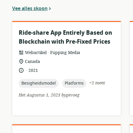
Vee alles skoon
Ride-share App Entirely Based on
Blockchain with Pre-Fixed Prices
.
hulpbronformaat:
uitgewer:
Webartikel
Fupping Media
ligging
Canada
van
.
taal:
datum
2021
relevansie:
gepubliseer:
topic:
topic:
+2 meer
Besigheidsmodel
Platforms
Het Augustus 1, 2023 bygevoeg