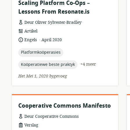
Scaling Platform Co-Ops –
Lessons From Resonate.is
Deur Oliver Sylvester-Bradley
hulpbronformaat:
Artikel
.
taal:
datum
Engels
April 2020
gepubliseer:
topic:
Platformkoöperasies
topic:
+4 meer
Koöperatiewe beste praktyk
Het Mei 1, 2020 bygevoeg
Cooperative Commons Manifesto
Deur Cooperative Commons
hulpbronformaat:
Verslag