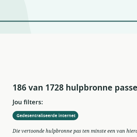
186 van 1728 hulpbronne pass
Jou filters:
Verwyder
uit
Gedesentraliseerde internet
huidige
filters
Die vertoonde hulpbronne pas ten minste een van hierdi