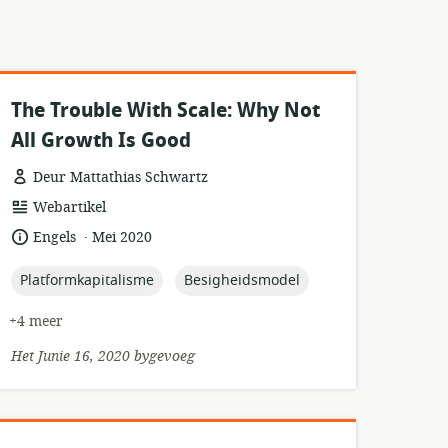
The Trouble With Scale: Why Not
All Growth Is Good
Deur Mattathias Schwartz
hulpbronformaat:
Webartikel
.
taal:
datum
Engels
Mei 2020
gepubliseer:
topic:
topic:
Platformkapitalisme
Besigheidsmodel
+4 meer
Het Junie 16, 2020 bygevoeg