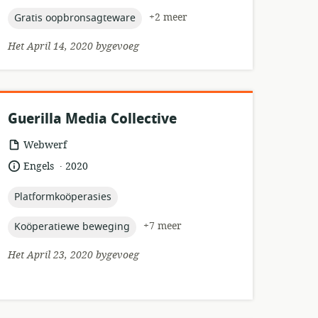
topic:
+2 meer
Gratis oopbronsagteware
Het April 14, 2020 bygevoeg
Guerilla Media Collective
hulpbronformaat:
Webwerf
.
taal:
datum
Engels
2020
gepubliseer:
topic:
Platformkoöperasies
topic:
+7 meer
Koöperatiewe beweging
Het April 23, 2020 bygevoeg