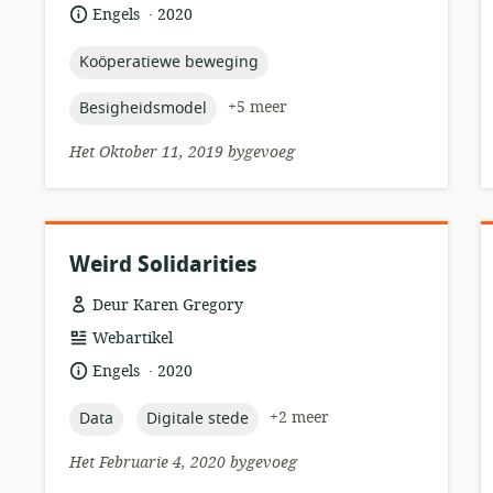
.
taal:
datum
Engels
2020
gepubliseer:
topic:
Koöperatiewe beweging
topic:
+5 meer
Besigheidsmodel
Het Oktober 11, 2019 bygevoeg
Weird Solidarities
Deur Karen Gregory
hulpbronformaat:
Webartikel
.
taal:
datum
Engels
2020
gepubliseer:
topic:
topic:
+2 meer
Data
Digitale stede
Het Februarie 4, 2020 bygevoeg