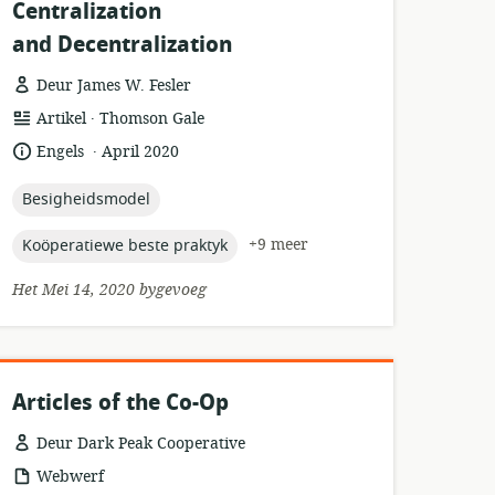
Centralization
and Decentralization
Deur James W. Fesler
.
hulpbronformaat:
uitgewer:
Artikel
Thomson Gale
.
taal:
datum
Engels
April 2020
gepubliseer:
topic:
Besigheidsmodel
topic:
+9 meer
Koöperatiewe beste praktyk
Het Mei 14, 2020 bygevoeg
Articles of the Co-Op
Deur Dark Peak Cooperative
hulpbronformaat:
Webwerf