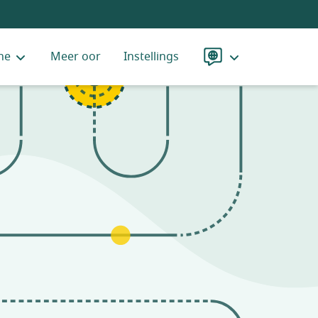
ne
Meer oor
Instellings
Taal