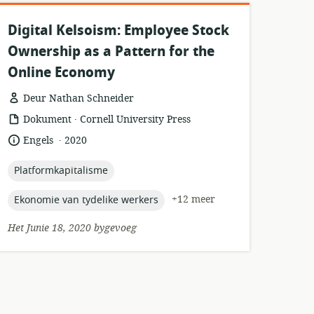
Digital Kelsoism: Employee Stock
Ownership as a Pattern for the
Online Economy
Deur Nathan Schneider
.
hulpbronformaat:
uitgewer:
Dokument
Cornell University Press
.
taal:
datum
Engels
2020
gepubliseer:
topic:
Platformkapitalisme
topic:
+12 meer
Ekonomie van tydelike werkers
Het Junie 18, 2020 bygevoeg