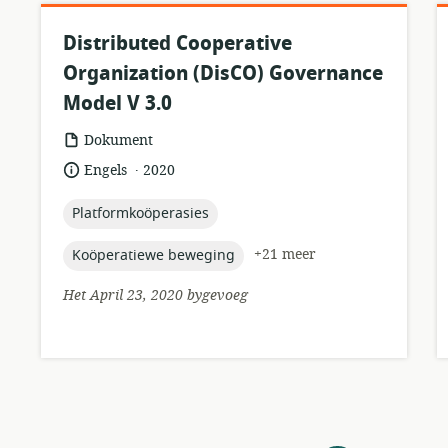
Distributed Cooperative
Organization (DisCO) Governance
Model V 3.0
hulpbronformaat:
Dokument
.
taal:
datum
Engels
2020
gepubliseer:
topic:
Platformkoöperasies
topic:
+21 meer
Koöperatiewe beweging
Het April 23, 2020 bygevoeg