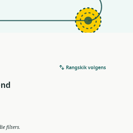
Rangskik volgens
end
e filters.