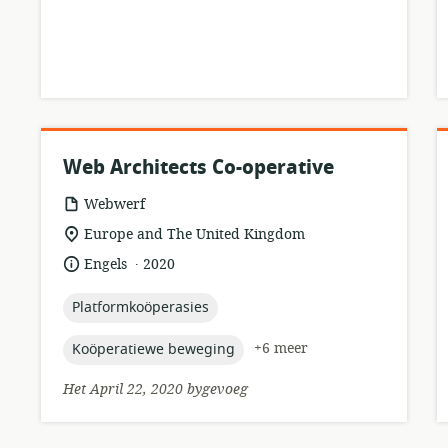
Web Architects Co-operative
hulpbronformaat:
Webwerf
ligging
Europe and The United Kingdom
van
.
taal:
datum
Engels
2020
relevansie:
gepubliseer:
topic:
Platformkoöperasies
topic:
+6 meer
Koöperatiewe beweging
Het April 22, 2020 bygevoeg