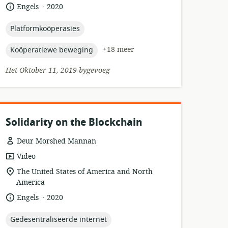
.
taal:
datum
Engels
2020
gepubliseer:
topic:
Platformkoöperasies
topic:
+18 meer
Koöperatiewe beweging
Het Oktober 11, 2019 bygevoeg
Solidarity on the Blockchain
Deur Morshed Mannan
hulpbronformaat:
Video
ligging
The United States of America and North
van
America
relevansie:
.
taal:
datum
Engels
2020
gepubliseer:
topic:
Gedesentraliseerde internet