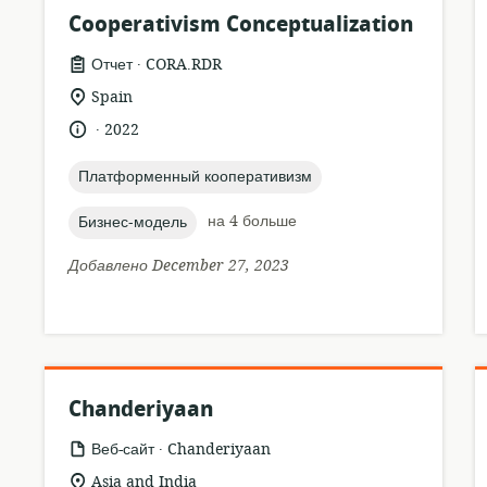
Cooperativism Conceptualization
.
формат
издатель:
Отчет
CORA.RDR
ресурса:
актуальное
Spain
местонахождение:
.
язык:
опубликовано
2022
:
topic:
Платформенный кооперативизм
topic:
на 4 больше
Бизнес-модель
Добавлено December 27, 2023
Chanderiyaan
.
формат
издатель:
Веб-сайт
Chanderiyaan
ресурса:
актуальное
Asia and India