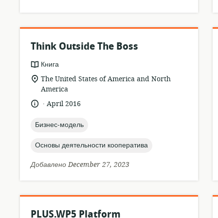
Think Outside The Boss
формат
Книга
ресурса:
актуальное
The United States of America and North
местонахождение:
America
.
язык:
опубликовано
April 2016
:
topic:
Бизнес-модель
topic:
Основы деятельности кооператива
Добавлено December 27, 2023
PLUS.WP5 Platform