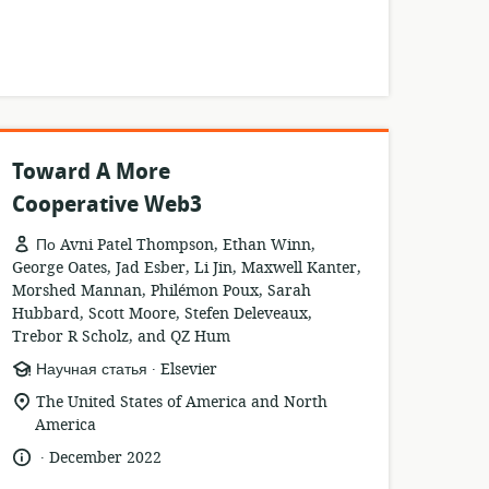
Toward A More
Cooperative Web3
По Avni Patel Thompson, Ethan Winn,
George Oates, Jad Esber, Li Jin, Maxwell Kanter,
Morshed Mannan, Philémon Poux, Sarah
Hubbard, Scott Moore, Stefen Deleveaux,
Trebor R Scholz, and QZ Hum
.
формат
издатель:
Научная статья
Elsevier
ресурса:
актуальное
The United States of America and North
местонахождение:
America
.
язык:
опубликовано
December 2022
: