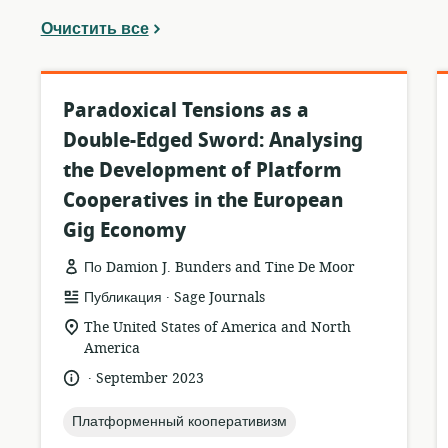
Очистить все
Paradoxical Tensions as a
Double-Edged Sword: Analysing
the Development of Platform
Cooperatives in the European
Gig Economy
По Damion J. Bunders and Tine De Moor
.
формат
издатель:
Публикация
Sage Journals
ресурса:
актуальное
The United States of America and North
местонахождение:
America
.
язык:
опубликовано
September 2023
:
topic:
Платформенный кооперативизм