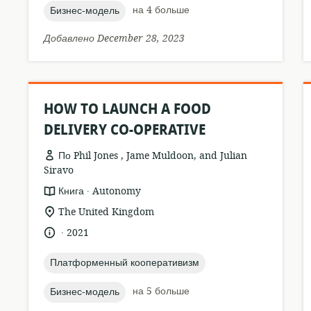
topic:
на 4 больше
Бизнес-модель
Добавлено December 28, 2023
HOW TO LAUNCH A FOOD
DELIVERY CO-OPERATIVE
По Phil Jones , Jame Muldoon, and Julian
Siravo
.
формат
издатель:
Книга
Autonomy
ресурса:
актуальное
The United Kingdom
местонахождение:
.
язык:
опубликовано
2021
:
topic:
Платформенный кооперативизм
topic:
на 5 больше
Бизнес-модель