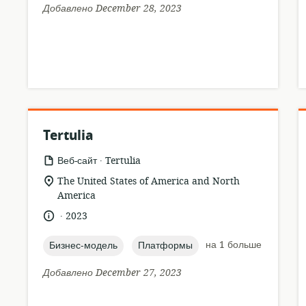
Добавлено December 28, 2023
Tertulia
.
формат
издатель:
Веб-сайт
Tertulia
ресурса:
актуальное
The United States of America and North
местонахождение:
America
.
язык:
опубликовано
2023
:
topic:
topic:
на 1 больше
Бизнес-модель
Платформы
Добавлено December 27, 2023