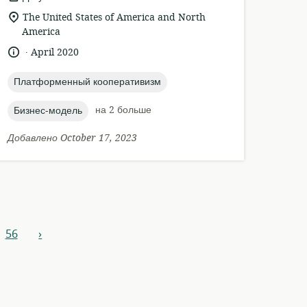
ресурса:
актуальное
The United States of America and North
местонахождение:
America
.
язык:
опубликовано
April 2020
:
topic:
Платформенный кооперативизм
topic:
на 2 больше
Бизнес-модель
Добавлено October 17, 2023
56
›
вперед