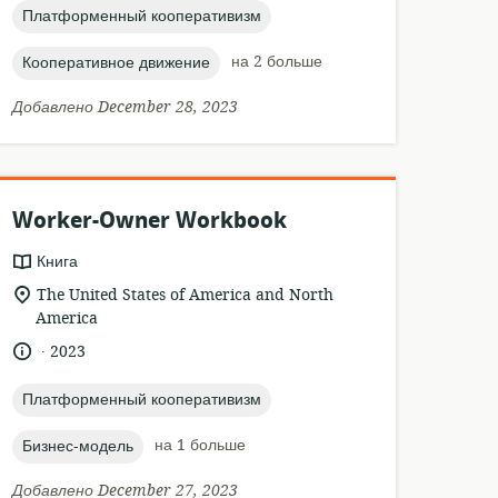
topic:
Платформенный кооперативизм
topic:
на 2 больше
Кооперативное движение
Добавлено December 28, 2023
Worker-Owner Workbook
формат
Книга
ресурса:
актуальное
The United States of America and North
местонахождение:
America
.
язык:
опубликовано
2023
:
topic:
Платформенный кооперативизм
topic:
на 1 больше
Бизнес-модель
Добавлено December 27, 2023