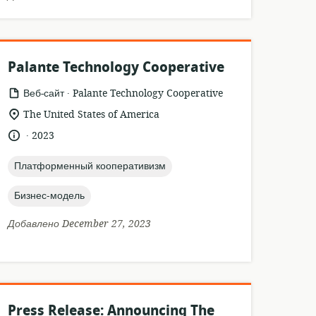
Palante Technology Cooperative
.
формат
издатель:
Веб-сайт
Palante Technology Cooperative
ресурса:
актуальное
The United States of America
местонахождение:
.
язык:
опубликовано
2023
:
topic:
Платформенный кооперативизм
topic:
Бизнес-модель
Добавлено December 27, 2023
Press Release: Announcing The