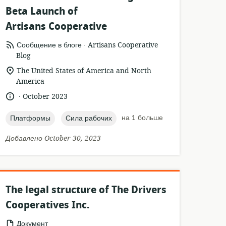
Beta Launch of
Artisans Cooperative
.
формат
издатель:
Сообщение в блоге
Artisans Cooperative
ресурса:
Blog
актуальное
The United States of America and North
местонахождение:
America
.
язык:
опубликовано
October 2023
:
topic:
topic:
на 1 больше
Платформы
Сила рабочих
Добавлено October 30, 2023
The legal structure of The Drivers
Cooperatives Inc.
формат
Документ