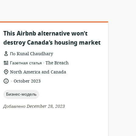
This Airbnb alternative won’t
destroy Canada’s housing market
По Kunal Chaudhary
.
формат
издатель:
Газетная статья
The Breach
ресурса:
актуальное
North America and Canada
местонахождение:
.
язык:
опубликовано
October 2023
:
topic:
Бизнес-модель
Добавлено December 28, 2023