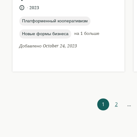
местонахождение:
.
язык:
опубликовано
2023
:
topic:
Платформенный кооперативизм
topic:
на 1 больше
Новые формы бизнеса
Добавлено October 24, 2023
Навигация
1
2
…
по
ресурсам