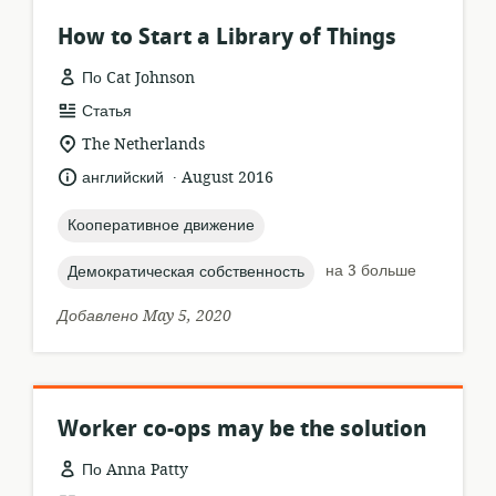
How to Start a Library of Things
По Cat Johnson
формат
Статья
ресурса:
актуальное
The Netherlands
местонахождение:
.
язык:
опубликовано
английский
August 2016
:
topic:
Кооперативное движение
topic:
на 3 больше
Демократическая собственность
Добавлено May 5, 2020
Worker co-ops may be the solution
По Anna Patty