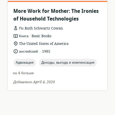
More Work for Mother: The Ironies
of Household Technologies
По Ruth Schwartz Cowan
.
формат
издатель:
Книга
Basic Books
ресурса:
актуальное
The United States of America
местонахождение:
.
язык:
опубликовано
английский
1985
:
topic:
topic:
Адвокация
Доходы, выгода и компенсация
на 4 больше
Добавлено April 4, 2020