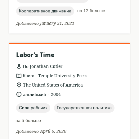
topic:
на 12 больше
Кооперативное движение
Добавлено January 31, 2021
Labor's Time
По Jonathan Cutler
.
формат
издатель:
Книга
Temple University Press
ресурса:
актуальное
The United States of America
местонахождение:
.
язык:
опубликовано
английский
2004
:
topic:
topic:
Сила рабочих
Государственная политика
на 5 больше
Добавлено April 6, 2020