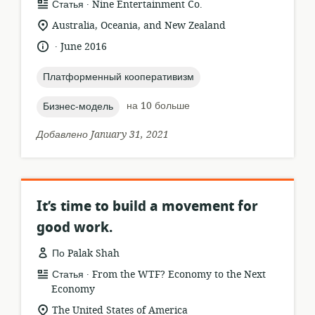
.
формат
издатель:
Статья
Nine Entertainment Co.
ресурса:
актуальное
Australia, Oceania, and New Zealand
местонахождение:
.
язык:
опубликовано
June 2016
:
topic:
Платформенный кооперативизм
topic:
на 10 больше
Бизнес-модель
Добавлено January 31, 2021
It’s time to build a movement for
good work.
По Palak Shah
.
формат
издатель:
Статья
From the WTF? Economy to the Next
ресурса:
Economy
актуальное
The United States of America