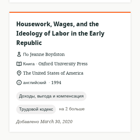
Housework, Wages, and the
Ideology of Labor in the Early
Republic
По Jeanne Boydston
.
формат
издатель:
Книга
Oxford University Press
ресурса:
актуальное
The United States of America
местонахождение:
.
язык:
опубликовано
английский
1994
:
topic:
Доходы, выгода и компенсация
topic:
на 2 больше
Трудовой кодекс
Добавлено March 30, 2020