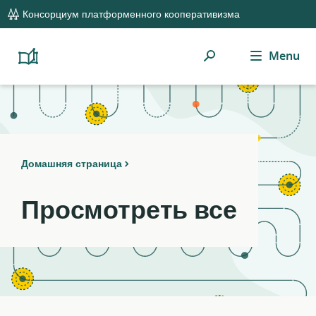
global
Notifications
21
Консорциум платформенного кооперативизма
navigation
filters
applied.
Поиск
Menu
Resource
Platform
Cooperativism
list
Resource
updated.
Library
Домашняя страница
Просмотреть все