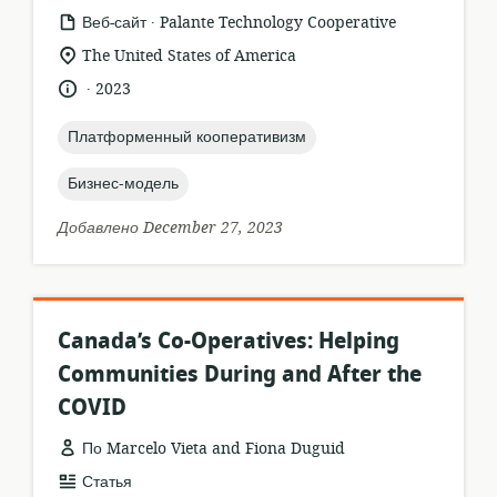
.
формат
издатель:
Веб-сайт
Palante Technology Cooperative
ресурса:
актуальное
The United States of America
местонахождение:
.
язык:
опубликовано
2023
:
topic:
Платформенный кооперативизм
topic:
Бизнес-модель
Добавлено December 27, 2023
Canada’s Co-Operatives: Helping
Communities During and After the
COVID
По Marcelo Vieta and Fiona Duguid
формат
Статья