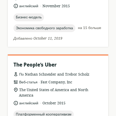
местонахождение:
.
язык:
опубликовано
английский
November 2015
:
topic:
Бизнес-модель
topic:
на 15 больше
Экономика свободного заработка
Добавлено October 11, 2019
The People’s Uber
По Nathan Schneider and Trebor Scholz
.
формат
издатель:
Веб-статья
Fast Company, Inc
ресурса:
актуальное
The United States of America and North
местонахождение:
America
.
язык:
опубликовано
английский
October 2015
:
topic:
Платформенный кооперативизм