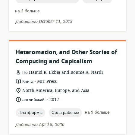
на 2 больше
Добавлено October 11, 2019
Heteromation, and Other Stories of
Computing and Capitalism
По Hamid R. Ekbia and Bonnie A. Nardi
.
формат
издатель:
Книга
MIT Press
ресурса:
актуальное
North America, Europe, and Asia
местонахождение:
.
язык:
опубликовано
английский
2017
:
topic:
topic:
на 9 больше
Платформы
Сила рабочих
Добавлено April 9, 2020