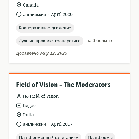
ресурса:
актуальное
Canada
местонахождение:
.
язык:
опубликовано
английский
April 2020
:
topic:
Кооперативное движение
topic:
на 3 больше
Лучшие практики кооператива
Добавлено May 12, 2020
Field of Vision – The Moderators
По Field of Vision
формат
Видео
ресурса:
актуальное
India
местонахождение:
.
язык:
опубликовано
английский
April 2017
:
topic:
topic:
Платформенный капитализм
Платформы