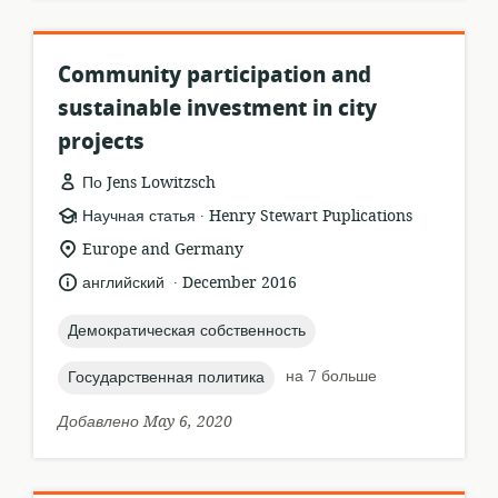
Community participation and
sustainable investment in city
projects
По Jens Lowitzsch
.
формат
издатель:
Научная статья
Henry Stewart Puplications
ресурса:
актуальное
Europe and Germany
местонахождение:
.
язык:
опубликовано
английский
December 2016
:
topic:
Демократическая собственность
topic:
на 7 больше
Государственная политика
Добавлено May 6, 2020