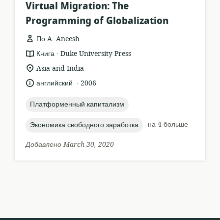
Virtual Migration: The
Programming of Globalization
По A. Aneesh
.
формат
издатель:
Книга
Duke University Press
ресурса:
актуальное
Asia and India
местонахождение:
.
язык:
опубликовано
английский
2006
:
topic:
Платформенный капитализм
topic:
на 4 больше
Экономика свободного заработка
Добавлено March 30, 2020