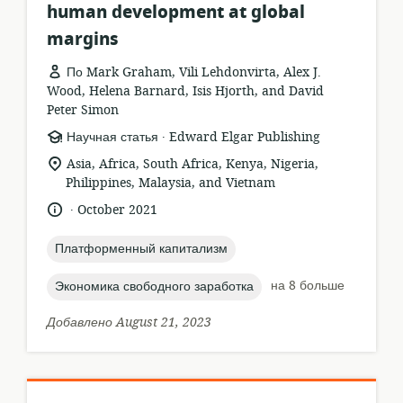
human development at global
margins
По Mark Graham, Vili Lehdonvirta, Alex J.
Wood, Helena Barnard, Isis Hjorth, and David
Peter Simon
.
формат
издатель:
Научная статья
Edward Elgar Publishing
ресурса:
актуальное
Asia, Africa, South Africa, Kenya, Nigeria,
местонахождение:
Philippines, Malaysia, and Vietnam
.
язык:
опубликовано
October 2021
:
topic:
Платформенный капитализм
topic:
на 8 больше
Экономика свободного заработка
Добавлено August 21, 2023