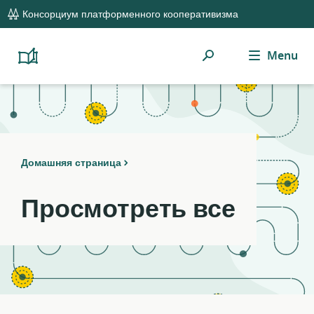
global
Notifications
21
Консорциум платформенного кооперативизма
navigation
filters
applied.
Поиск
Menu
Resource
Platform
Cooperativism
list
Resource
updated.
Library
Домашняя страница
Просмотреть все