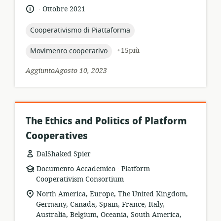
.
lingua:
data
Ottobre 2021
di
pubblicazione:
topic:
Cooperativismo di Piattaforma
topic:
+15più
Movimento cooperativo
AggiuntoAgosto 10, 2023
The Ethics and Politics of Platform
Cooperatives
DalShaked Spier
.
formato
publisher:
Documento Accademico
Platform
della
Cooperativism Consortium
risorsa:
località
North America, Europe, The United Kingdom,
di
Germany, Canada, Spain, France, Italy,
pertinenza:
Australia, Belgium, Oceania, South America,