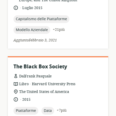
Europe, and The United Kingdom
pertinenza:
.
lingua:
data
Luglio 2015
di
pubblicazione:
topic:
Capitalismo delle Piattaforme
topic:
+21più
Modello Aziendale
AggiuntoFebbraio 3, 2021
The Black Box Society
DalFrank Pasquale
.
formato
publisher:
Libro
Harvard University Press
della
località
The United States of America
risorsa:
di
.
lingua:
data
2015
pertinenza:
di
pubblicazione:
topic:
topic:
+7più
Piattaforme
Data