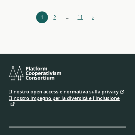
Esplorazione
1
2
…
11
›
prossimo
delle
risorse
Platform
Cooperativism
Il nostro open access e normativa sulla privacy
Consortium
Il nostro impegno per la diversità e l'inclusione