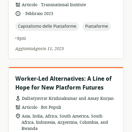
.
formato
publisher:
Articolo
Transnational Institute
della
.
lingua:
data
Febbraio 2023
risorsa:
di
pubblicazione:
topic:
topic:
Capitalismo delle Piattaforme
Piattaforme
+8più
AggiuntoAgosto 11, 2023
Worker-Led Alternatives: A Line of
Hope for New Platform Futures
DalSatyavrat Krishnakumar and Amay Korjan
.
formato
publisher:
Articolo
Bot Populi
della
località
Asia, India, Africa, South America, South
risorsa:
di
Africa, Indonesia, Argentina, Colombia, and
pertinenza:
Rwanda