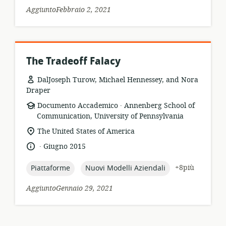
AggiuntoFebbraio 2, 2021
The Tradeoff Falacy
DalJoseph Turow, Michael Hennessey, and Nora
Draper
.
formato
publisher:
Documento Accademico
Annenberg School of
della
Communication, University of Pennsylvania
risorsa:
località
The United States of America
di
.
lingua:
data
Giugno 2015
pertinenza:
di
pubblicazione:
topic:
topic:
+8più
Piattaforme
Nuovi Modelli Aziendali
AggiuntoGennaio 29, 2021