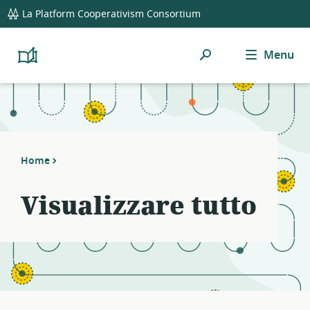
global
Notifications
21
La Platform Cooperativism Consortium
navigation
filters
applied.
Ricerca
Menu
Resource
Platform
Cooperativism
list
Resource
updated.
Library
Home
Visualizzare tutto