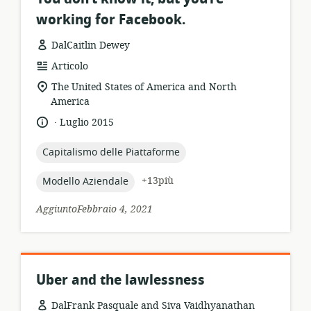
working for Facebook.
DalCaitlin Dewey
formato
Articolo
della
località
The United States of America and North
risorsa:
di
America
pertinenza:
.
lingua:
data
Luglio 2015
di
pubblicazione:
topic:
Capitalismo delle Piattaforme
topic:
+13più
Modello Aziendale
AggiuntoFebbraio 4, 2021
Uber and the lawlessness
DalFrank Pasquale and Siva Vaidhyanathan