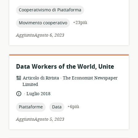
pertinenza:
di
pubblicazione:
topic:
Cooperativismo di Piattaforma
topic:
+23più
Movimento cooperativo
AggiuntoAgosto 6, 2023
Data Workers of the World, Unite
.
formato
publisher:
Articolo di Rivista
The Economist Newspaper
della
Limited
risorsa:
.
lingua:
data
Luglio 2018
di
pubblicazione:
topic:
topic:
+6più
Piattaforme
Data
AggiuntoAgosto 5, 2023