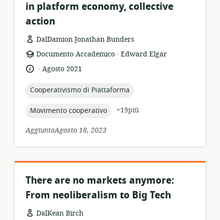
in platform economy, collective
action
DalDamion Jonathan Bunders
.
formato
publisher:
Documento Accademico
Edward Elgar
della
.
lingua:
data
Agosto 2021
risorsa:
di
pubblicazione:
topic:
Cooperativismo di Piattaforma
topic:
+19più
Movimento cooperativo
AggiuntoAgosto 18, 2023
There are no markets anymore:
From neoliberalism to Big Tech
DalKean Birch