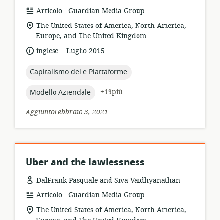
.
formato
publisher:
Articolo
Guardian Media Group
della
località
The United States of America, North America,
risorsa:
di
Europe, and The United Kingdom
pertinenza:
.
lingua:
data
inglese
Luglio 2015
di
pubblicazione:
topic:
Capitalismo delle Piattaforme
topic:
+19più
Modello Aziendale
AggiuntoFebbraio 3, 2021
Uber and the lawlessness
DalFrank Pasquale and Siva Vaidhyanathan
.
formato
publisher:
Articolo
Guardian Media Group
della
località
The United States of America, North America,
risorsa:
di