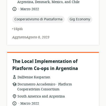
Argentina, Denmark, Mexico, and Chile
.
lingua:
data
Marzo 2022
di
pubblicazione:
topic:
topic:
Cooperativismo di Piattaforma
Gig Economy
+16più
AggiuntoAgosto 8, 2023
The Local Implementation of
Platform Co-ops in Argentina
DalDenise Kasparian
.
formato
publisher:
Documento Accademico
Platform
della
Cooperativism Consortium
risorsa:
località
South America and Argentina
di
.
lingua:
data
Marzo 2022