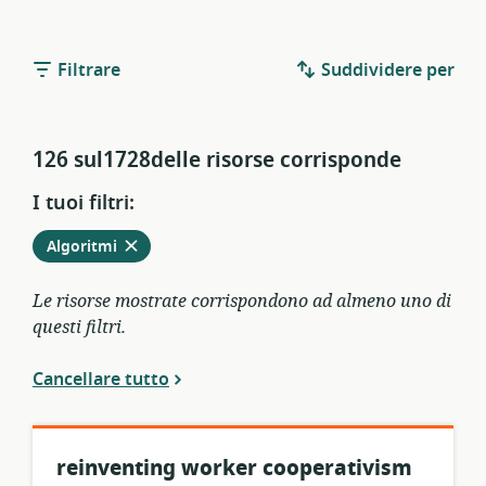
Filtrare
Suddividere per
126 sul1728delle risorse corrisponde
I tuoi filtri:
Rimuovere
dai
Algoritmi
filtri
attivi
Le risorse mostrate corrispondono ad almeno uno di
questi filtri.
Cancellare tutto
reinventing worker cooperativism