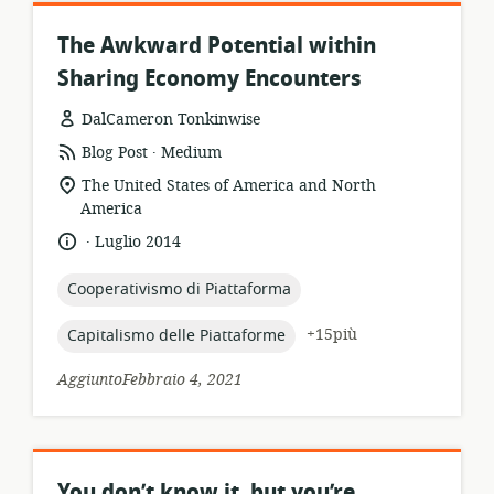
The Awkward Potential within
Sharing Economy Encounters
DalCameron Tonkinwise
.
formato
publisher:
Blog Post
Medium
della
località
The United States of America and North
risorsa:
di
America
pertinenza:
.
lingua:
data
Luglio 2014
di
pubblicazione:
topic:
Cooperativismo di Piattaforma
topic:
+15più
Capitalismo delle Piattaforme
AggiuntoFebbraio 4, 2021
You don’t know it, but you’re