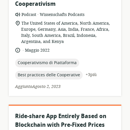
Cooperativism
.
formato
publisher:
Podcast
Wissenschafts Podcasts
della
località
The United States of America, North America,
risorsa:
di
Europe, Germany, Asia, India, France, Africa,
pertinenza:
Italy, South America, Brazil, Indonesia,
Argentina, and Kenya
.
lingua:
data
Maggio 2022
di
pubblicazione:
topic:
Cooperativismo di Piattaforma
topic:
+3più
Best practices delle Cooperative
AggiuntoAgosto 2, 2023
Ride-share App Entirely Based on
Blockchain with Pre-Fixed Prices