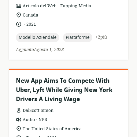
.
formato
publisher:
Articolo del Web
Fupping Media
della
località
Canada
risorsa:
di
.
lingua:
data
2021
pertinenza:
di
pubblicazione:
topic:
topic:
+2più
Modello Aziendale
Piattaforme
AggiuntoAgosto 1, 2023
New App Aims To Compete With
Uber, Lyft While Giving New York
Drivers A Living Wage
DalScott Simon
.
formato
publisher:
Audio
NPR
della
località
The United States of America
risorsa:
di
.