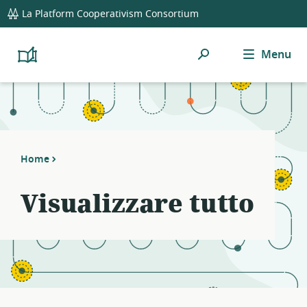
global
Notifications
14
La Platform Cooperativism Consortium
navigation
filters
applied.
Ricerca
Menu
Resource
Platform
Cooperativism
list
Resource
updated.
Library
Home
Visualizzare tutto