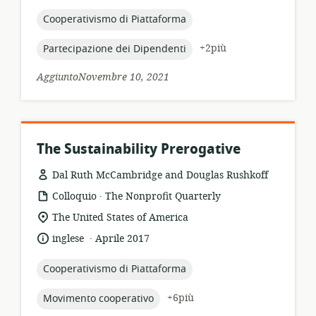
di
pubblicazione:
topic:
Cooperativismo di Piattaforma
topic:
+2più
Partecipazione dei Dipendenti
AggiuntoNovembre 10, 2021
The Sustainability Prerogative
Dal Ruth McCambridge and Douglas Rushkoff
.
formato
publisher:
Colloquio
The Nonprofit Quarterly
della
località
The United States of America
risorsa:
di
.
lingua:
data
inglese
Aprile 2017
pertinenza:
di
pubblicazione:
topic:
Cooperativismo di Piattaforma
topic:
+6più
Movimento cooperativo