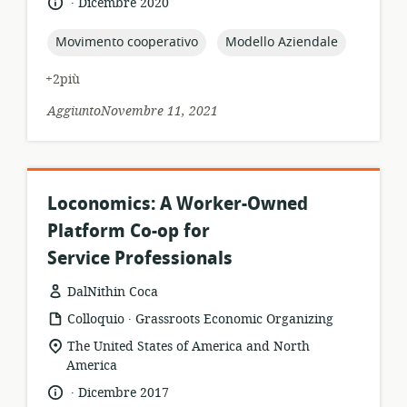
lingua:
data
Dicembre 2020
pertinenza:
di
pubblicazione:
topic:
topic:
Movimento cooperativo
Modello Aziendale
+2più
AggiuntoNovembre 11, 2021
Loconomics: A Worker-Owned
Platform Co-op for
Service Professionals
DalNithin Coca
.
formato
publisher:
Colloquio
Grassroots Economic Organizing
della
località
The United States of America and North
risorsa:
di
America
pertinenza:
.
lingua:
data
Dicembre 2017