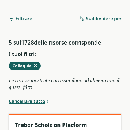
Filtrare
Suddividere per
5 sul1728delle risorse corrisponde
I tuoi filtri:
Rimuovere
dai
Colloquio
filtri
attivi
Le risorse mostrate corrispondono ad almeno uno di
questi filtri.
Cancellare tutto
Trebor Scholz on Platform