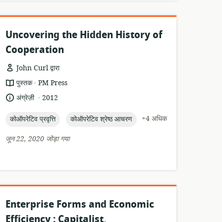
Uncovering the Hidden History of
Cooperation
John Curl द्वारा
.
संसाधन
प्रकाशक:
पुस्तक
PM Press
प्रारूप:
.
भाषा:
प्रकाशन
अंग्रेज़ी
2012
तारीख:
topic:
topic:
+4 अधिक
कोऑपरेटिव प्रवृत्ति
कोऑपरेटिव श्रेष्ठ आचरण
जून 22, 2020 जोड़ा गया
Enterprise Forms and Economic
Efficiency : Capitalist,