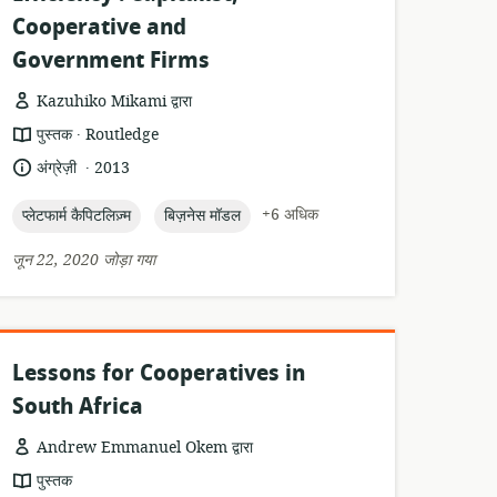
Cooperative and
Government Firms
Kazuhiko Mikami द्वारा
.
संसाधन
प्रकाशक:
पुस्तक
Routledge
प्रारूप:
.
भाषा:
प्रकाशन
अंग्रेज़ी
2013
तारीख:
topic:
topic:
+6 अधिक
प्लेटफार्म कैपिटलिज़्म
बिज़नेस मॉडल
जून 22, 2020 जोड़ा गया
Lessons for Cooperatives in
South Africa
Andrew Emmanuel Okem द्वारा
संसाधन
पुस्तक