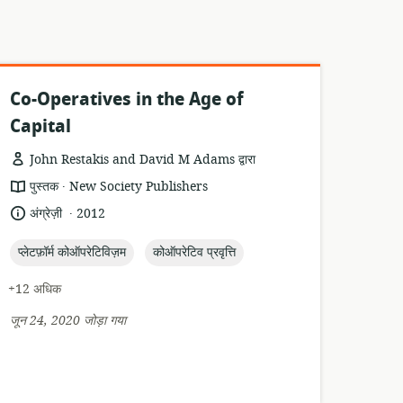
Co-Operatives in the Age of
Capital
John Restakis and David M Adams द्वारा
.
संसाधन
प्रकाशक:
पुस्तक
New Society Publishers
प्रारूप:
.
भाषा:
प्रकाशन
अंग्रेज़ी
2012
तारीख:
topic:
topic:
प्लेटफ़ॉर्म कोऑपरेटिविज़म
कोऑपरेटिव प्रवृत्ति
+12 अधिक
जून 24, 2020 जोड़ा गया