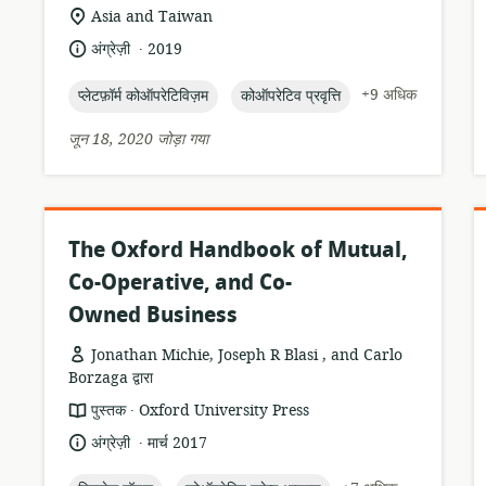
प्रारूप:
सुसंगति
Asia and Taiwan
का
.
भाषा:
प्रकाशन
अंग्रेज़ी
2019
स्थान:
तारीख:
topic:
topic:
+9 अधिक
प्लेटफ़ॉर्म कोऑपरेटिविज़म
कोऑपरेटिव प्रवृत्ति
जून 18, 2020 जोड़ा गया
The Oxford Handbook of Mutual,
Co-Operative, and Co-
Owned Business
Jonathan Michie, Joseph R Blasi , and Carlo
Borzaga द्वारा
.
संसाधन
प्रकाशक:
पुस्तक
Oxford University Press
प्रारूप:
.
भाषा:
प्रकाशन
अंग्रेज़ी
मार्च 2017
तारीख: