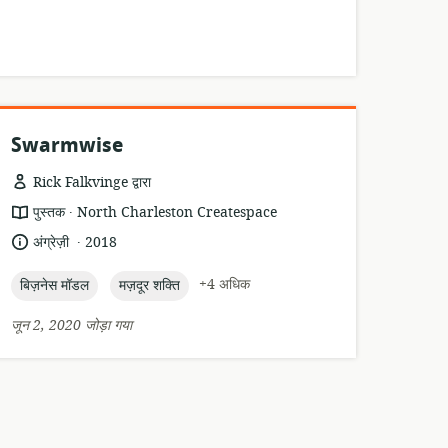
Swarmwise
Rick Falkvinge द्वारा
.
संसाधन
प्रकाशक:
पुस्तक
North Charleston Createspace
प्रारूप:
.
भाषा:
प्रकाशन
अंग्रेज़ी
2018
तारीख:
topic:
topic:
+4 अधिक
बिज़नेस मॉडल
मज़दूर शक्ति
जून 2, 2020 जोड़ा गया