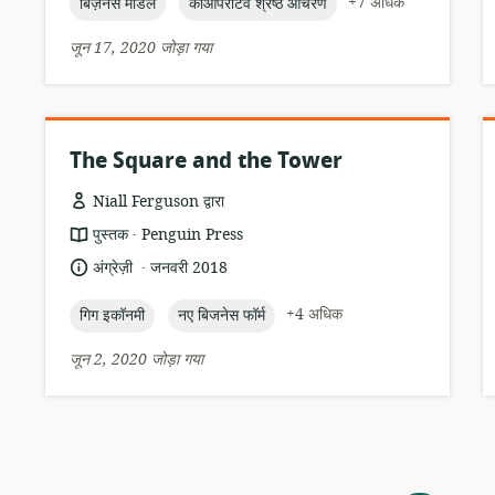
topic:
topic:
+7 अधिक
बिज़नेस मॉडल
कोऑपरेटिव श्रेष्ठ आचरण
जून 17, 2020 जोड़ा गया
The Square and the Tower
Niall Ferguson द्वारा
.
संसाधन
प्रकाशक:
पुस्तक
Penguin Press
प्रारूप:
.
भाषा:
प्रकाशन
अंग्रेज़ी
जनवरी 2018
तारीख:
topic:
topic:
+4 अधिक
गिग इकॉनमी
नए बिजनेस फॉर्म
जून 2, 2020 जोड़ा गया