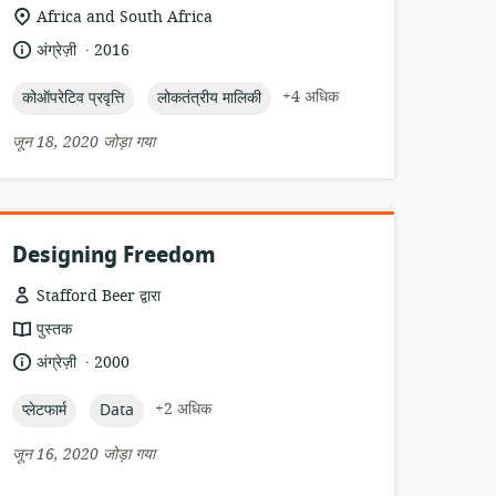
प्रारूप:
सुसंगति
Africa and South Africa
का
.
भाषा:
प्रकाशन
अंग्रेज़ी
2016
स्थान:
तारीख:
topic:
topic:
+4 अधिक
कोऑपरेटिव प्रवृत्ति
लोकतंत्रीय मालिकी
जून 18, 2020 जोड़ा गया
Designing Freedom
Stafford Beer द्वारा
संसाधन
पुस्तक
प्रारूप:
.
भाषा:
प्रकाशन
अंग्रेज़ी
2000
तारीख:
topic:
topic:
+2 अधिक
प्लेटफार्म
Data
जून 16, 2020 जोड़ा गया