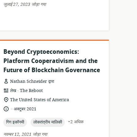
तारीख:
जुलाई 27, 2023 जोड़ा गया
Beyond Cryptoeconomics:
Platform Cooperativism and the
Future of Blockchain Governance
Nathan Schneider द्वारा
.
संसाधन
प्रकाशक:
लेख
The Reboot
प्रारूप:
सुसंगति
The United States of America
का
.
भाषा:
प्रकाशन
अक्टूबर 2021
स्थान:
तारीख:
topic:
topic:
+2 अधिक
गिग इकॉनमी
लोकतंत्रीय मालिकी
नवम्बर 12, 2021 जोड़ा गया