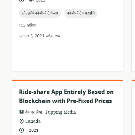
मार्च 2022
स्थान:
तारीख:
topic:
topic:
प्लेटफ़ॉर्म कोऑपरेटिविज़म
कोऑपरेटिव प्रवृत्ति
+13 अधिक
अगस्त 1, 2023 जोड़ा गया
Ride-share App Entirely Based on
Blockchain with Pre-Fixed Prices
.
संसाधन
प्रकाशक:
वेब पर लेख
Fupping Media
प्रारूप:
सुसंगति
Canada
का
.
भाषा:
प्रकाशन
2021
स्थान: