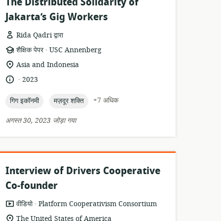
The Distributed Solidarity of
Jakarta’s Gig Workers
Rida Qadri द्वारा
.
संसाधन
प्रकाशक:
शैक्षिक पेपर
USC Annenberg
प्रारूप:
सुसंगति
Asia and Indonesia
का
.
भाषा:
प्रकाशन
2023
स्थान:
तारीख:
topic:
topic:
+7 अधिक
गिग इकॉनमी
मज़दूर शक्ति
अगस्त 30, 2023 जोड़ा गया
Interview of Drivers Cooperative
Co-founder
.
संसाधन
प्रकाशक:
वीडियो
Platform Cooperativism Consortium
प्रारूप:
सुसंगति
The United States of America