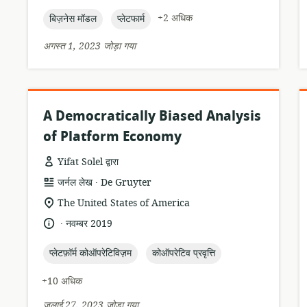
तारीख:
topic:
topic:
+2 अधिक
बिज़नेस मॉडल
प्लेटफार्म
अगस्त 1, 2023 जोड़ा गया
A Democratically Biased Analysis
of Platform Economy
Yifat Solel द्वारा
.
संसाधन
प्रकाशक:
जर्नल लेख
De Gruyter
प्रारूप:
सुसंगति
The United States of America
का
.
भाषा:
प्रकाशन
नवम्बर 2019
स्थान:
तारीख:
topic:
topic:
प्लेटफ़ॉर्म कोऑपरेटिविज़म
कोऑपरेटिव प्रवृत्ति
+10 अधिक
जुलाई 27, 2023 जोड़ा गया