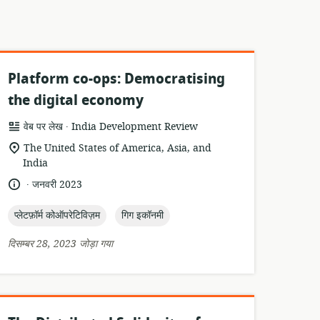
Platform co-ops: Democratising
the digital economy
.
संसाधन
प्रकाशक:
वेब पर लेख
India Development Review
प्रारूप:
सुसंगति
The United States of America, Asia, and
का
India
स्थान:
.
भाषा:
प्रकाशन
जनवरी 2023
तारीख:
topic:
topic:
प्लेटफ़ॉर्म कोऑपरेटिविज़म
गिग इकॉनमी
दिसम्बर 28, 2023 जोड़ा गया