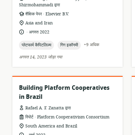
Shirmohammadi द्वारा
.
संसाधन
प्रकाशक:
शैक्षिक पेपर
Elsevier B.V.
प्रारूप:
सुसंगति
Asia and Iran
का
.
भाषा:
प्रकाशन
अगस्त 2022
स्थान:
तारीख:
topic:
topic:
+9 अधिक
प्लेटफार्म कैपिटलिज़्म
गिग इकॉनमी
अगस्त 14, 2023 जोड़ा गया
Building Platform Cooperatives
in Brazil
Rafael A. F. Zanatta द्वारा
.
संसाधन
प्रकाशक:
रिपोर्ट
Platform Cooperativism Consortium
प्रारूप:
सुसंगति
South America and Brazil
का
.
भाषा:
प्रकाशन