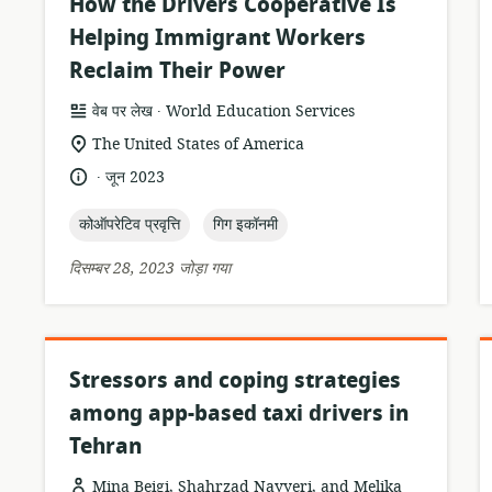
How the Drivers Cooperative Is
Helping Immigrant Workers
Reclaim Their Power
.
संसाधन
प्रकाशक:
वेब पर लेख
World Education Services
प्रारूप:
सुसंगति
The United States of America
का
.
भाषा:
प्रकाशन
जून 2023
स्थान:
तारीख:
topic:
topic:
कोऑपरेटिव प्रवृत्ति
गिग इकॉनमी
दिसम्बर 28, 2023 जोड़ा गया
Stressors and coping strategies
among app-based taxi drivers in
Tehran
Mina Beigi, Shahrzad Nayyeri, and Melika