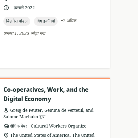
का
.
भाषा:
प्रकाशन
फ़रवरी 2022
स्थान:
तारीख:
topic:
topic:
+2 अधिक
बिज़नेस मॉडल
गिग इकॉनमी
अगस्त 1, 2023 जोड़ा गया
Co-operatives, Work, and the
Digital Economy
Greig de Peuter, Gemma de Verteuil, and
Salome Machaka द्वारा
.
संसाधन
प्रकाशक:
शैक्षिक पेपर
Cultural Workers Organize
प्रारूप:
सुसंगति
The United States of America, The United