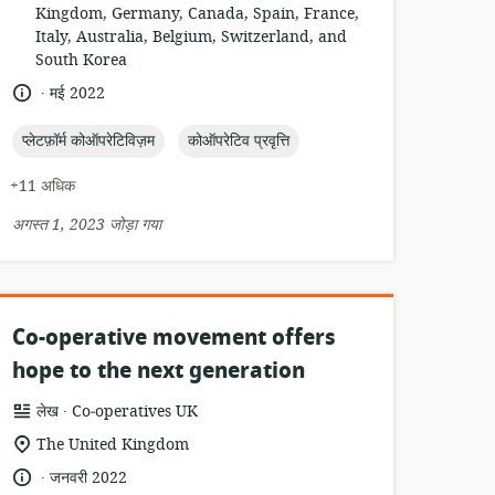
का
Kingdom, Germany, Canada, Spain, France,
स्थान:
Italy, Australia, Belgium, Switzerland, and
South Korea
.
भाषा:
प्रकाशन
मई 2022
तारीख:
topic:
topic:
प्लेटफ़ॉर्म कोऑपरेटिविज़म
कोऑपरेटिव प्रवृत्ति
+11 अधिक
अगस्त 1, 2023 जोड़ा गया
Co-operative movement offers
hope to the next generation
.
संसाधन
प्रकाशक:
लेख
Co‑operatives UK
प्रारूप:
सुसंगति
The United Kingdom
का
.
भाषा:
प्रकाशन
जनवरी 2022
स्थान: