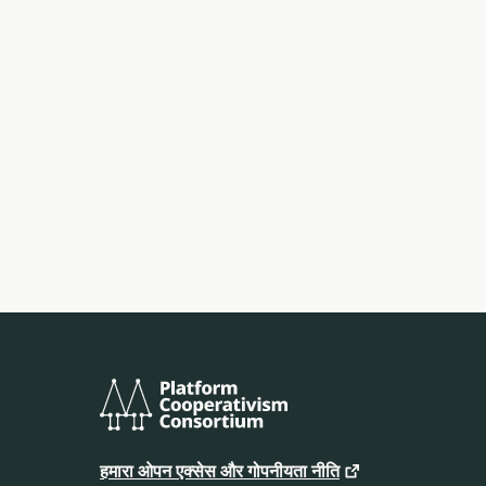
प्लेटफ़ॉर्म
कोऑपरेटिविज़म
हमारा ओपन एक्सेस और गोपनीयता नीति
कंसोर्टियम