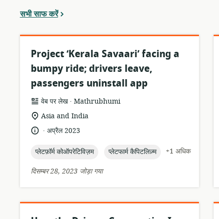
सभी साफ करें
Project ‘Kerala Savaari’ facing a
bumpy ride; drivers leave,
passengers uninstall app
.
संसाधन
प्रकाशक:
वेब पर लेख
Mathrubhumi
प्रारूप:
सुसंगति
Asia and India
का
.
भाषा:
प्रकाशन
अप्रैल 2023
स्थान:
तारीख:
topic:
topic:
+1 अधिक
प्लेटफ़ॉर्म कोऑपरेटिविज़म
प्लेटफार्म कैपिटलिज़्म
दिसम्बर 28, 2023 जोड़ा गया