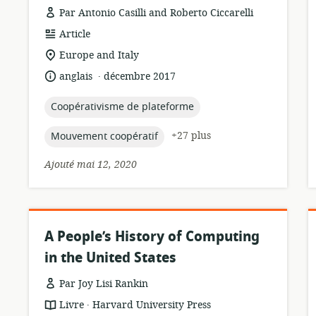
Par Antonio Casilli and Roberto Ciccarelli
Format
Article
de
Lieu
Europe and Italy
ressource:
de
.
langue:
date
anglais
décembre 2017
pertinence:
de
publication:
topic:
Coopérativisme de plateforme
topic:
+27 plus
Mouvement coopératif
Ajouté mai 12, 2020
A People’s History of Computing
in the United States
Par Joy Lisi Rankin
.
Format
éditeur:
Livre
Harvard University Press