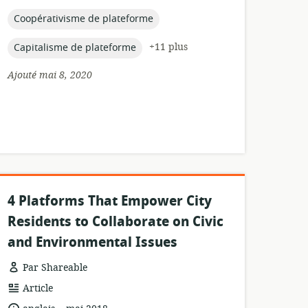
de
publication:
topic:
Coopérativisme de plateforme
topic:
+11 plus
Capitalisme de plateforme
Ajouté mai 8, 2020
4 Platforms That Empower City
Residents to Collaborate on Civic
and Environmental Issues
Par Shareable
Format
Article
de
.