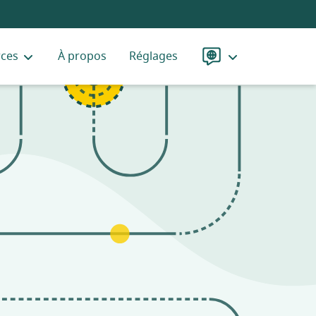
rces
À propos
Réglages
Langue