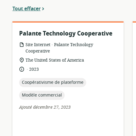
actuels
Tout effacer
Palante Technology Cooperative
.
Format
éditeur:
Site Internet
Palante Technology
de
Cooperative
ressource:
Lieu
The United States of America
de
.
langue:
date
2023
pertinence:
de
publication:
topic:
Coopérativisme de plateforme
topic:
Modèle commercial
Ajouté décembre 27, 2023