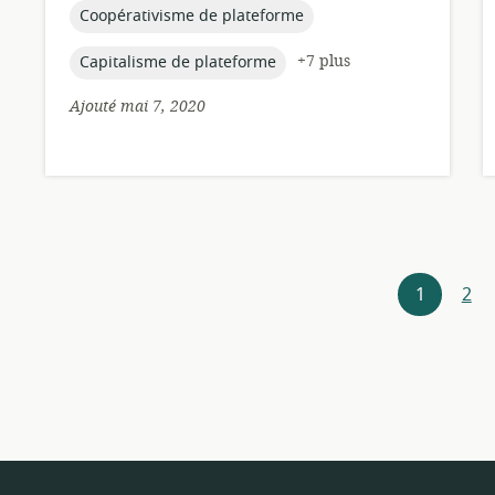
publication:
topic:
Coopérativisme de plateforme
topic:
+7 plus
Capitalisme de plateforme
Ajouté mai 7, 2020
Navigateur
1
2
de
ressources