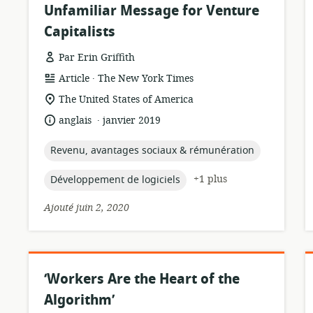
Unfamiliar Message for Venture
Capitalists
Par Erin Griffith
.
Format
éditeur:
Article
The New York Times
de
Lieu
The United States of America
ressource:
de
.
langue:
date
anglais
janvier 2019
pertinence:
de
publication:
topic:
Revenu, avantages sociaux & rémunération
topic:
+1 plus
Développement de logiciels
Ajouté juin 2, 2020
‘Workers Are the Heart of the
Algorithm’