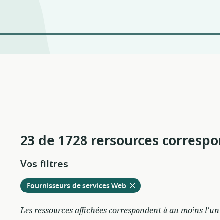
23 de 1728 rersources corresp
Vos filtres
Retirer
à
Fournisseurs de services Web
partir
des
Les ressources affichées correspondent à au moins l'un d
filtres