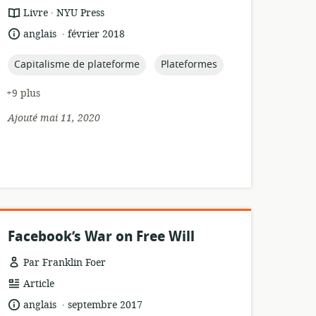
.
Format
éditeur:
Livre
NYU Press
de
.
langue:
date
anglais
février 2018
ressource:
de
publication:
topic:
topic:
Capitalisme de plateforme
Plateformes
+9 plus
Ajouté mai 11, 2020
Facebook’s War on Free Will
Par Franklin Foer
Format
Article
de
.
langue:
date
anglais
septembre 2017
ressource: