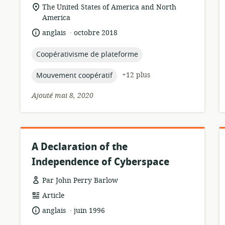
de
Lieu
The United States of America and North
ressource:
de
America
pertinence:
.
langue:
date
anglais
octobre 2018
de
publication:
topic:
Coopérativisme de plateforme
topic:
+12 plus
Mouvement coopératif
Ajouté mai 8, 2020
A Declaration of the
Independence of Cyberspace
Par John Perry Barlow
Format
Article
de
.
langue:
date
anglais
juin 1996
ressource:
de