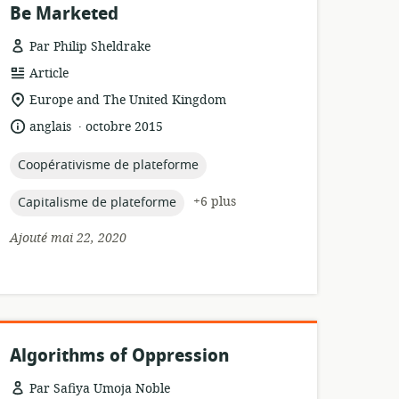
Be Marketed
Par Philip Sheldrake
Format
Article
de
Lieu
Europe and The United Kingdom
ressource:
de
.
langue:
date
anglais
octobre 2015
pertinence:
de
publication:
topic:
Coopérativisme de plateforme
topic:
+6 plus
Capitalisme de plateforme
Ajouté mai 22, 2020
Algorithms of Oppression
Par Safiya Umoja Noble