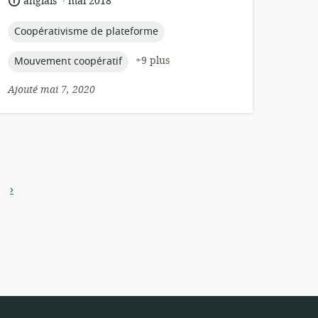
langue:
date
anglais
mai 2018
ressource:
de
publication:
topic:
Coopérativisme de plateforme
topic:
+9 plus
Mouvement coopératif
Ajouté mai 7, 2020
›
Suivant