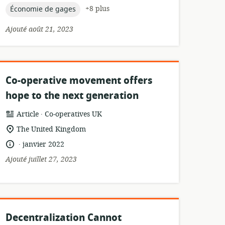
topic:
+8 plus
Économie de gages
Ajouté août 21, 2023
Co-operative movement offers
hope to the next generation
.
Format
éditeur:
Article
Co‑operatives UK
de
Lieu
The United Kingdom
ressource:
de
.
langue:
date
janvier 2022
pertinence:
de
Ajouté juillet 27, 2023
publication:
Decentralization Cannot