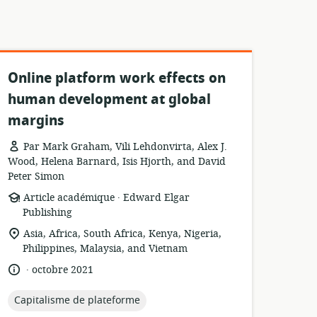
Online platform work effects on
human development at global
margins
Par Mark Graham, Vili Lehdonvirta, Alex J.
Wood, Helena Barnard, Isis Hjorth, and David
Peter Simon
.
Format
éditeur:
Article académique
Edward Elgar
de
Publishing
ressource:
Lieu
Asia, Africa, South Africa, Kenya, Nigeria,
de
Philippines, Malaysia, and Vietnam
pertinence:
.
langue:
date
octobre 2021
de
publication:
topic:
Capitalisme de plateforme