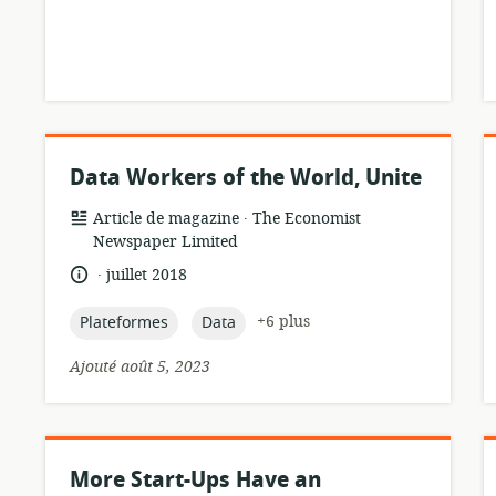
Data Workers of the World, Unite
.
Format
éditeur:
Article de magazine
The Economist
de
Newspaper Limited
ressource:
.
langue:
date
juillet 2018
de
publication:
topic:
topic:
+6 plus
Plateformes
Data
Ajouté août 5, 2023
More Start-Ups Have an