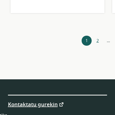
Baliabideen
1
2
…
nabegazioa
Kontaktatu gurekin