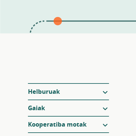
Iragazkiak
Helburuak
Gaiak
Kooperatiba motak