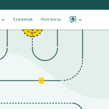
Ezarpenak
Honi buruz
Hizkuntza