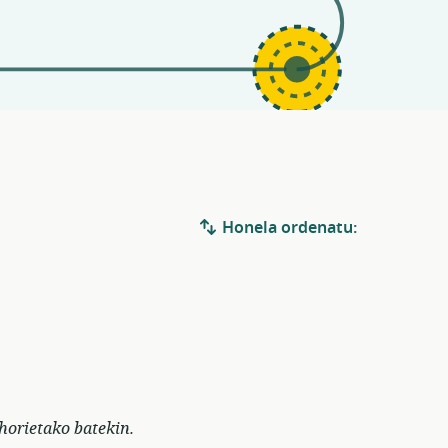
Honela ordenatu:
horietako batekin.