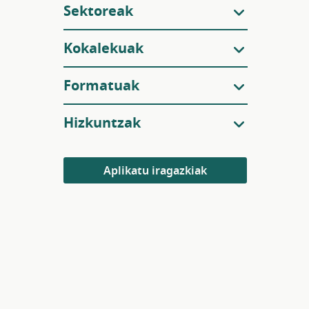
Sektoreak
Kokalekuak
Formatuak
Hizkuntzak
Aplikatu iragazkiak