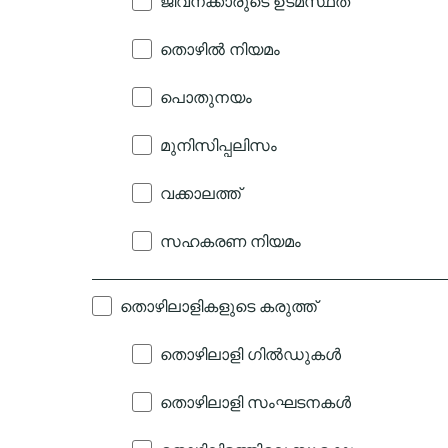
ജീവനക്കാരുടെ ഉടമസ്ഥത
തൊഴിൽ നിയമം
പൊതുനയം
മുനിസിപ്പലിസം
വക്കാലത്ത്‌
സഹകരണ നിയമം
തൊഴിലാളികളുടെ കരുത്ത്
തൊഴിലാളി ഗിൽഡുകൾ
തൊഴിലാളി സംഘടനകൾ