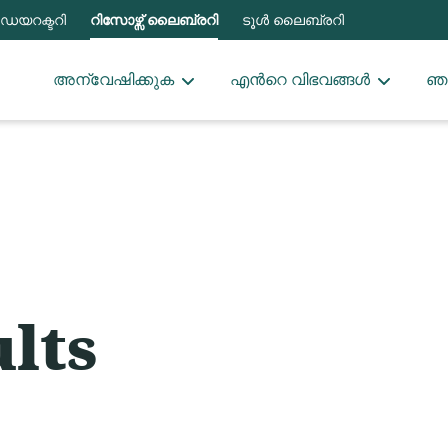
ഡയറക്ടറി
റിസോഴ്സ് ലൈബ്രറി
ടൂൾ ലൈബ്രറി
അന്വേഷിക്കുക
എന്‍റെ വിഭവങ്ങൾ
ഞങ
lts