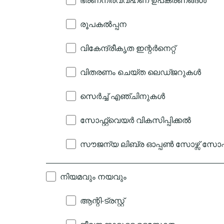
ഭരണനിർവ്വഹണ ഉപകരണങ്ങൾ
രൂപകൽപ്പന
വികേന്ദ്രീകൃത ഇന്റർനെറ്റ്
വിതരണം ചെയ്ത ലെഡ്ജറുകൾ
സെർച്ച് എഞ്ചിനുകൾ
സോഫ്റ്റ്വെയർ വികസിപ്പിക്കൽ
സൗജന്യ ലിബ്ര ഓപ്പൺ സോഴ്സ് സോഫ്റ
നിയമവും നയവും
ആന്റി-ട്രസ്റ്റ്