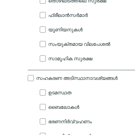
തൊഴിലിടത്തിലെ സുരക്ഷ
ഫ്രീലാൻസർമാർ
യൂണിയനുകൾ
സംയുക്തമായ വിലപേശൽ
സാമൂഹിക സുരക്ഷ
സഹകരണ അടിസ്ഥാനാവശ്യങ്ങൾ
ഉടമസ്ഥത
ബൈലോകൾ
ഭരണനിർവ്വഹണം