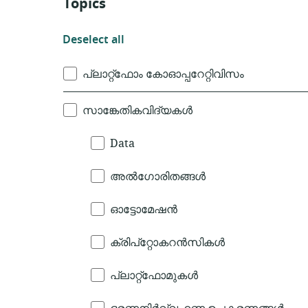
Topics
Deselect
Deselect all
all
Topics
പ്ലാറ്റ്ഫോം കോഓപ്പറേറ്റിവിസം
സാങ്കേതികവിദ്യകൾ
Data
അൽഗോരിതങ്ങൾ
ഓട്ടോമേഷൻ
ക്രിപ്റ്റോകറൻസികൾ
പ്ലാറ്റ്ഫോമുകൾ