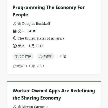
Programming The Economy For
People
由 Douglas Rushkoff
.
資
發
文章
Grist
源
布
相
The United States of America
格
者:
關
.
語
發
英文
1 月 2016
式:
位
言:
布
置:
topic:
topic:
日
+ 2 個
平台合作制
合作運動
期:
已添加 31 1 月, 2021
Worker-Owned Apps Are Redefining
the Sharing Economy
由 Megan Carnegie