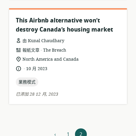
This Airbnb alternative won’t
destroy Canada’s housing market
由 Kunal Chaudhary
.
資
發
報紙文章
The Breach
源
布
相
North America and Canada
格
者:
關
.
語
發
10 月 2023
式:
位
言:
布
置:
topic:
日
業務模式
期:
已添加 28 12 月, 2023
資
‹
1
2