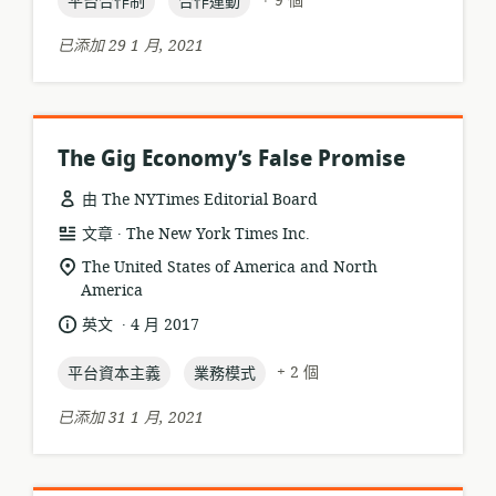
日
+ 9 個
平台合作制
合作運動
期:
已添加 29 1 月, 2021
The Gig Economy’s False Promise
由 The NYTimes Editorial Board
.
資
發
文章
The New York Times Inc.
源
布
相
The United States of America and North
格
者:
America
關
式:
位
.
語
發
英文
4 月 2017
置:
言:
布
topic:
topic:
日
+ 2 個
平台資本主義
業務模式
期:
已添加 31 1 月, 2021