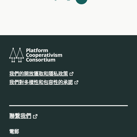
上
源
一
步
導
航
平
台
我們的開放獲取和隱私政策
合
作
我們對多樣性和包容性的承諾
主
義
聯
盟
聯繫我們
電郵