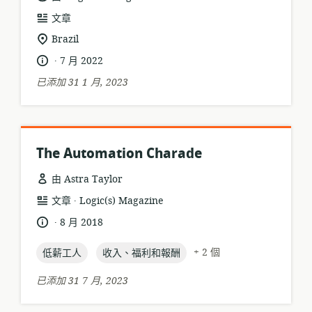
資
文章
源
相
Brazil
格
關
.
語
發
7 月 2022
式:
位
言:
布
已添加 31 1 月, 2023
置:
日
期:
The Automation Charade
由 Astra Taylor
.
資
發
文章
Logic(s) Magazine
源
布
.
語
發
8 月 2018
格
者:
言:
布
式:
topic:
topic:
日
+ 2 個
低薪工人
收入、福利和報酬
期:
已添加 31 7 月, 2023