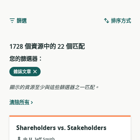
篩選
排序方式
1728 個資源中的 22 個匹配
您的篩選器：
從
刪
雜誌文章
當
除
前
顯示的資源至少與這些篩選器之一匹配。
過
濾
清除所有
器
中
Shareholders vs. Stakeholders
由 H. Jeff Smith