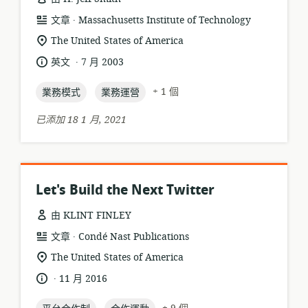
.
資
發
文章
Massachusetts Institute of Technology
源
布
相
The United States of America
格
者:
關
.
語
發
英文
7 月 2003
式:
位
言:
布
置:
topic:
topic:
日
+ 1 個
業務模式
業務運營
期:
已添加 18 1 月, 2021
Let's Build the Next Twitter
由 KLINT FINLEY
.
資
發
文章
Condé Nast Publications
源
布
相
The United States of America
格
者:
關
.
語
發
11 月 2016
式:
位
言:
布
置:
topic:
topic: