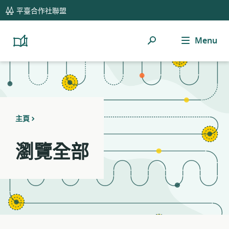
global
Notifications
21
平臺合作社聯盟
navigation
filters
applied.
Menu
搜
Resource
Platform
Cooperativism
list
索
Resource
updated.
Library
主頁
瀏覽全部