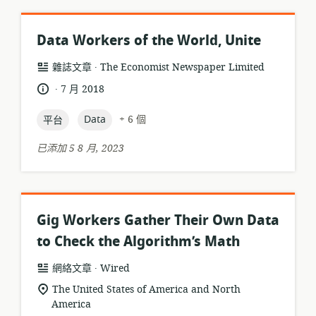
Data Workers of the World, Unite
.
資
發
雜誌文章
The Economist Newspaper Limited
源
布
.
語
發
7 月 2018
格
者:
言:
布
式:
topic:
topic:
日
Data
+ 6 個
平台
期:
已添加 5 8 月, 2023
Gig Workers Gather Their Own Data
to Check the Algorithm’s Math
.
資
發
網絡文章
Wired
源
布
相
The United States of America and North
格
者:
America
關
式: