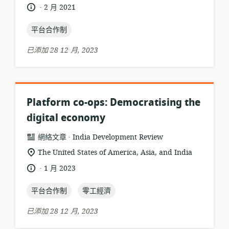
位
.
語
發
2 月 2021
置:
言:
布
topic:
日
平台合作制
期:
已添加 28 12 月, 2023
Platform co-ops: Democratising the
digital economy
.
資
發
網絡文章
India Development Review
源
布
相
The United States of America, Asia, and India
格
者:
關
.
語
發
1 月 2023
式:
位
言:
布
置:
topic:
topic:
日
平台合作制
零工經濟
期:
已添加 28 12 月, 2023