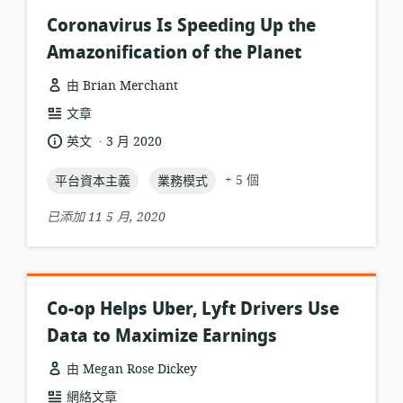
Coronavirus Is Speeding Up the
Amazonification of the Planet
由 Brian Merchant
資
文章
源
.
語
發
英文
3 月 2020
格
言:
布
式:
topic:
topic:
日
+ 5 個
平台資本主義
業務模式
期:
已添加 11 5 月, 2020
Co-op Helps Uber, Lyft Drivers Use
Data to Maximize Earnings
由 Megan Rose Dickey
資
網絡文章