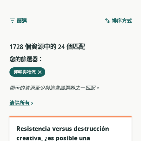
篩選
排序方式
1728 個資源中的 24 個匹配
您的篩選器：
從
刪
運輸與物流
當
除
前
顯示的資源至少與這些篩選器之一匹配。
過
濾
清除所有
器
中
Resistencia versus destrucción
creativa, ¿es posible una