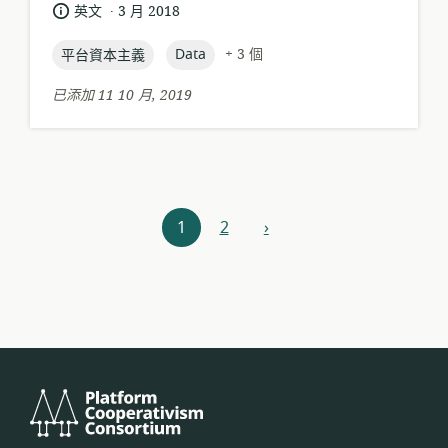
格
者:
.
語
發
英文
3 月 2018
式:
言:
布
topic:
topic:
日
Data
+ 3 個
平台資本主義
期:
已添加 11 10 月, 2019
資
1
2
›
下
源
一
步
導
航
平