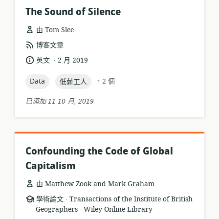
The Sound of Silence
由 Tom Slee
資
博客文章
源
.
語
發
英文
2 月 2019
格
言:
布
式:
topic:
topic:
Data
日
+ 2 個
低薪工人
期:
已添加 11 10 月, 2019
Confounding the Code of Global
Capitalism
由 Matthew Zook and Mark Graham
.
資
發
學術論文
Transactions of the Institute of British
源
Geographers - Wiley Online Library
布