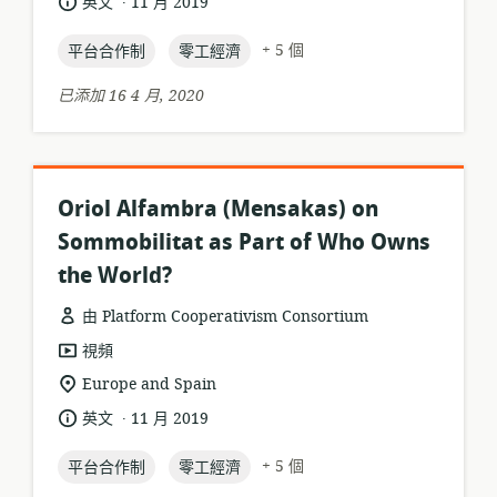
語
發
英文
11 月 2019
式:
位
言:
布
置:
topic:
topic:
日
+ 5 個
平台合作制
零工經濟
期:
已添加 16 4 月, 2020
Oriol Alfambra (Mensakas) on
Sommobilitat as Part of Who Owns
the World?
由 Platform Cooperativism Consortium
資
視頻
源
相
Europe and Spain
格
關
.
語
發
英文
11 月 2019
式:
位
言:
布
置:
topic:
topic:
日
+ 5 個
平台合作制
零工經濟
期: