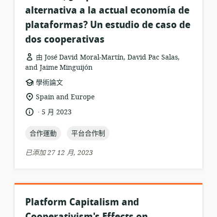
alternativa a la actual economía de
plataformas? Un estudio de caso de
dos cooperativas
由 José David Moral-Martín, David Pac Salas,
and Jaime Minguijón
資
學術論文
源
相
Spain and Europe
格
關
.
語
發
5 月 2023
式:
位
言:
布
置:
topic:
topic:
日
合作運動
平台合作制
期:
已添加 27 12 月, 2023
Platform Capitalism and
Cooperativism's Effects on