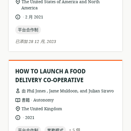
相
The United States of America and North
格
者:
America
關
式:
位
.
語
發
2 月 2021
置:
言:
布
topic:
日
平台合作制
期:
已添加 28 12 月, 2023
HOW TO LAUNCH A FOOD
DELIVERY CO-OPERATIVE
由 Phil Jones , Jame Muldoon, and Julian Siravo
.
資
發
書籍
Autonomy
源
布
相
The United Kingdom
格
者:
關
.
語
發
2021
式:
位
言:
布
置:
topic:
topic:
+ 5 個
平台合作制
日
業務模式