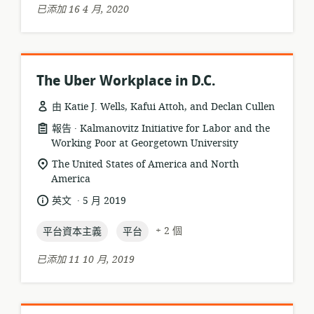
已添加 16 4 月, 2020
The Uber Workplace in D.C.
由 Katie J. Wells, Kafui Attoh, and Declan Cullen
.
資
發
報告
Kalmanovitz Initiative for Labor and the
源
Working Poor at Georgetown University
布
格
者:
相
The United States of America and North
式:
America
關
位
.
語
發
英文
5 月 2019
置:
言:
布
topic:
topic:
日
+ 2 個
平台資本主義
平台
期:
已添加 11 10 月, 2019