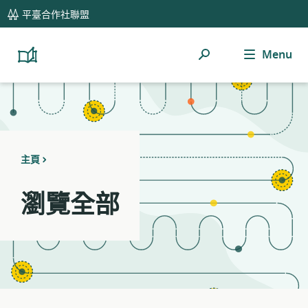
global
Notifications
21
平臺合作社聯盟
navigation
filters
applied.
Menu
搜
Resource
Platform
Cooperativism
list
索
Resource
updated.
Library
主頁
瀏覽全部