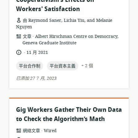
Workers' Satisfaction
由 Raymond Saner, Lichia Yiu, and Melanie
Nguyen
.
資
發
文章
Albert Hirschman Centre on Democracy,
源
Geneva Graduate Institute
布
格
者:
.
語
發
11 月 2021
式:
言:
布
topic:
topic:
日
+ 2 個
平台合作制
平台資本主義
期:
已添加 27 7 月, 2023
Gig Workers Gather Their Own Data
to Check the Algorithm’s Math
.
資
發
網絡文章
Wired
源
布