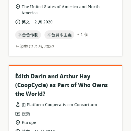
源
相
The United States of America and North
格
America
關
式:
位
.
語
發
英文
2 月 2020
置:
言:
布
topic:
topic:
日
+ 1 個
平台合作制
平台資本主義
期:
已添加 11 2 月, 2020
Édith Darin and Arthur Hay
(CoopCycle) as Part of Who Owns
the World?
由 Platform Cooperativism Consortium
資
視頻
源
相
Europe
格
關
.