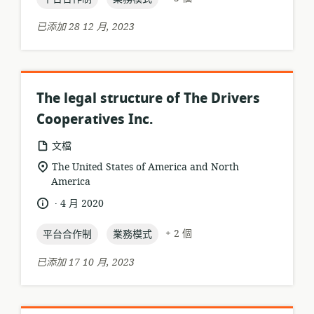
期:
已添加 28 12 月, 2023
The legal structure of The Drivers
Cooperatives Inc.
資
文檔
源
相
The United States of America and North
格
America
關
式:
位
.
語
發
4 月 2020
置:
言:
布
topic:
topic:
日
+ 2 個
平台合作制
業務模式
期:
已添加 17 10 月, 2023