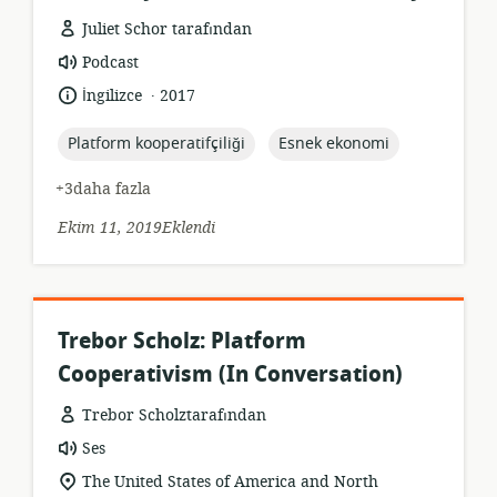
Juliet Schor tarafından
Kaynak
Podcast
formatı:
.
Dil:
Yayın
İngilizce
2017
tarihi:
topic:
topic:
Platform kooperatifçiliği
Esnek ekonomi
+3daha fazla
Ekim 11, 2019Eklendi
Trebor Scholz: Platform
Cooperativism (In Conversation)
Trebor Scholztarafından
Kaynak
Ses
formatı:
Uygunluk
The United States of America and North