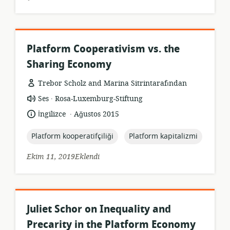
Platform Cooperativism vs. the
Sharing Economy
Trebor Scholz and Marina Sitrintarafından
.
Kaynak
yayıncı:
Ses
Rosa-Luxemburg-Stiftung
formatı:
.
Dil:
Yayın
İngilizce
Ağustos 2015
tarihi:
topic:
topic:
Platform kooperatifçiliği
Platform kapitalizmi
Ekim 11, 2019Eklendi
Juliet Schor on Inequality and
Precarity in the Platform Economy