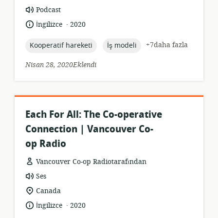
Kaynak
Podcast
formatı:
.
Dil:
Yayın
İngilizce
2020
tarihi:
topic:
topic:
+7daha fazla
Kooperatif hareketi
İş modeli
Nisan 28, 2020Eklendi
Each For All: The Co-operative
Connection | Vancouver Co-
op Radio
Vancouver Co-op Radiotarafından
Kaynak
Ses
formatı:
Uygunluk
Canada
konumu:
.
Dil:
Yayın
İngilizce
2020
tarihi: