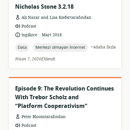
Nicholas Stone 3.2.18
Ali Nazar and Lisa Kiefertarafından
Kaynak
Podcast
formatı:
.
Dil:
Yayın
İngilizce
Mart 2018
tarihi:
topic:
topic:
+4daha fazla
Data
Merkezi olmayan İnternet
Nisan 7, 2020Eklendi
Episode 9: The Revolution Continues
With Trebor Scholz and
“Platform Cooperativism”
Peter Bloomtarafından
Kaynak
Podcast