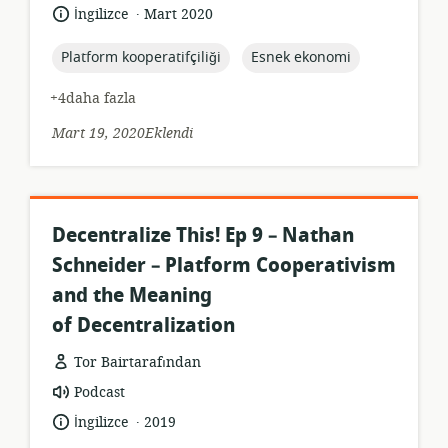
formatı:
.
Dil:
Yayın
İngilizce
Mart 2020
tarihi:
topic:
topic:
Platform kooperatifçiliği
Esnek ekonomi
+4daha fazla
Mart 19, 2020Eklendi
Decentralize This! Ep 9 – Nathan
Schneider – Platform Cooperativism
and the Meaning
of Decentralization
Tor Bairtarafından
Kaynak
Podcast
formatı:
.
Dil:
Yayın
İngilizce
2019
tarihi: