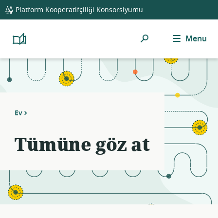
global
Notifications
21
Platform Kooperatifçiliği Konsorsiyumu
navigation
filters
applied.
Ara
Menu
Resource
Platform
Cooperativism
list
Resource
updated.
Library
Ev
Tümüne göz at