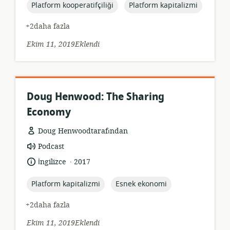
topic:
topic:
Platform kooperatifçiliği
Platform kapitalizmi
+2daha fazla
Ekim 11, 2019Eklendi
Doug Henwood: The Sharing
Economy
Doug Henwoodtarafından
Kaynak
Podcast
formatı:
.
Dil:
Yayın
İngilizce
2017
tarihi:
topic:
topic:
Platform kapitalizmi
Esnek ekonomi
+2daha fazla
Ekim 11, 2019Eklendi