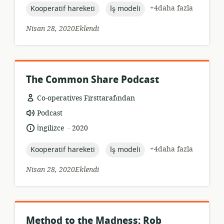
topic:
topic:
+4daha fazla
Kooperatif hareketi
İş modeli
Nisan 28, 2020Eklendi
The Common Share Podcast
Co-operatives Firsttarafından
Kaynak
Podcast
formatı:
.
Dil:
Yayın
İngilizce
2020
tarihi:
topic:
topic:
+4daha fazla
Kooperatif hareketi
İş modeli
Nisan 28, 2020Eklendi
Method to the Madness: Rob