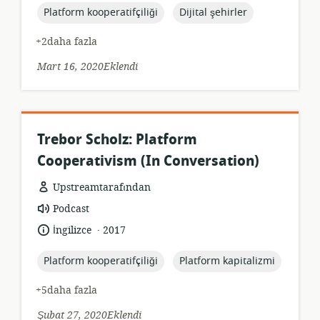
topic:
topic:
Platform kooperatifçiliği
Dijital şehirler
+2daha fazla
Mart 16, 2020Eklendi
Trebor Scholz: Platform
Cooperativism (In Conversation)
Upstreamtarafından
Kaynak
Podcast
formatı:
.
Dil:
Yayın
İngilizce
2017
tarihi:
topic:
topic:
Platform kooperatifçiliği
Platform kapitalizmi
+5daha fazla
Şubat 27, 2020Eklendi