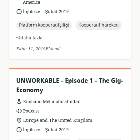
konumu:
America
.
Dil:
Yayın
İngilizce
Şubat 2019
tarihi:
topic:
topic:
Platform kooperatifçiliği
Kooperatif hareketi
+4daha fazla
Ekim 11, 2019Eklendi
UNWORKABLE – Episode 1 – The Gig-
Economy
Emiliano Mellinotarafından
Kaynak
Podcast
formatı:
Uygunluk
Europe and The United Kingdom
konumu:
.
Dil:
Yayın
İngilizce
Şubat 2019
tarihi: