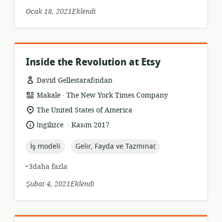
Ocak 18, 2021Eklendi
Inside the Revolution at Etsy
David Gellestarafından
.
Kaynak
yayıncı:
Makale
The New York Times Company
formatı:
Uygunluk
The United States of America
konumu:
.
Dil:
Yayın
İngilizce
Kasım 2017
tarihi:
topic:
topic:
İş modeli
Gelir, Fayda ve Tazminat
+3daha fazla
Şubat 4, 2021Eklendi