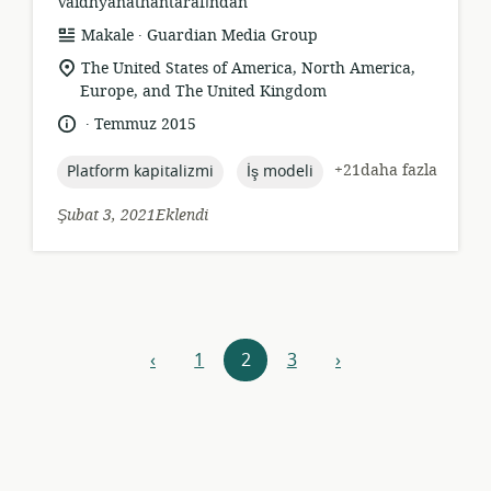
Vaidhyanathantarafından
.
Kaynak
yayıncı:
Makale
Guardian Media Group
formatı:
Uygunluk
The United States of America, North America,
konumu:
Europe, and The United Kingdom
.
Dil:
Yayın
Temmuz 2015
tarihi:
topic:
topic:
+21daha fazla
Platform kapitalizmi
İş modeli
Şubat 3, 2021Eklendi
Kaynaklar
‹
1
2
3
›
Önceki
Sonraki
navigasyonu