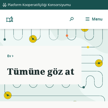
global
Notifications
21
Platform Kooperatifçiliği Konsorsiyumu
navigation
filters
applied.
Ara
Menu
Resource
Platform
Cooperativism
list
Resource
updated.
Library
Ev
Tümüne göz at