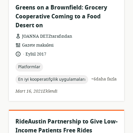
Greens on a Brownfield: Grocery
Cooperative Coming to a Food
Desert on
JOANNA DETZtarafından
Kaynak
Gazete makalesi
formatı:
.
Dil:
Yayın
Eylül 2017
tarihi:
topic:
Platformlar
topic:
+6daha fazla
En iyi kooperatifçilik uygulamaları
Mart 16, 2021Eklendi
RideAustin Partnership to Give Low-
Income Patients Free Rides