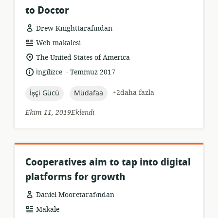
to Doctor
Drew Knighttarafından
Kaynak
Web makalesi
formatı:
Uygunluk
The United States of America
konumu:
.
Dil:
Yayın
İngilizce
Temmuz 2017
tarihi:
topic:
topic:
+2daha fazla
İşçi Gücü
Müdafaa
Ekim 11, 2019Eklendi
Cooperatives aim to tap into digital
platforms for growth
Daniel Mooretarafından
Kaynak
Makale