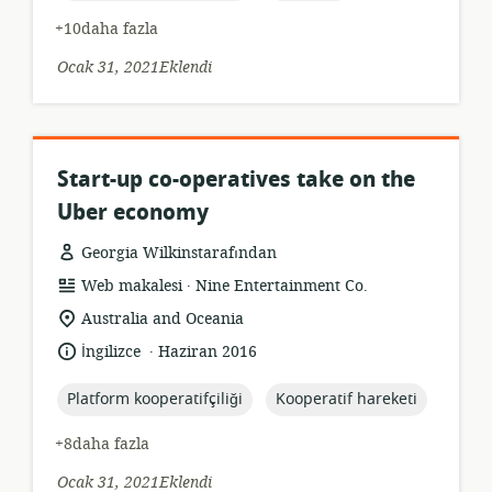
+10daha fazla
Ocak 31, 2021Eklendi
Start-up co-operatives take on the
Uber economy
Georgia Wilkinstarafından
.
Kaynak
yayıncı:
Web makalesi
Nine Entertainment Co.
formatı:
Uygunluk
Australia and Oceania
konumu:
.
Dil:
Yayın
İngilizce
Haziran 2016
tarihi:
topic:
topic:
Platform kooperatifçiliği
Kooperatif hareketi
+8daha fazla
Ocak 31, 2021Eklendi