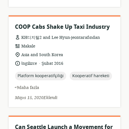
COOP Cabs Shake Up Taxi Industry
KH디지털2 and Lee Hyun-jeontarafından
Kaynak
Makale
formatı:
Uygunluk
Asia and South Korea
konumu:
.
Dil:
Yayın
İngilizce
Şubat 2016
tarihi:
topic:
topic:
Platform kooperatifçiliği
Kooperatif hareketi
+9daha fazla
Mayıs 15, 2020Eklendi
Can Seattle Launch a Movement for