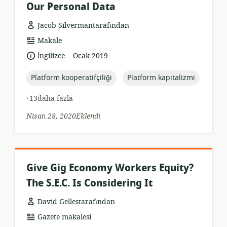
Our Personal Data
Jacob Silvermantarafından
Kaynak
Makale
formatı:
.
Dil:
Yayın
İngilizce
Ocak 2019
tarihi:
topic:
topic:
Platform kooperatifçiliği
Platform kapitalizmi
+13daha fazla
Nisan 28, 2020Eklendi
Give Gig Economy Workers Equity?
The S.E.C. Is Considering It
David Gellestarafından
Kaynak
Gazete makalesi