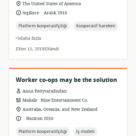
formatı:
Uygunluk
The United States of America
konumu:
.
Dil:
Yayın
İngilizce
Aralık 2016
tarihi:
topic:
topic:
Platform kooperatifçiliği
Kooperatif hareketi
+5daha fazla
Ekim 11, 2019Eklendi
Worker co-ops may be the solution
Anna Pattytarafından
.
Kaynak
yayıncı:
Makale
Nine Entertainment Co.
formatı:
Uygunluk
Australia, Oceania, and New Zealand
konumu:
.
Dil:
Yayın
Haziran 2016
tarihi:
topic:
topic:
Platform kooperatifçiliği
İş modeli