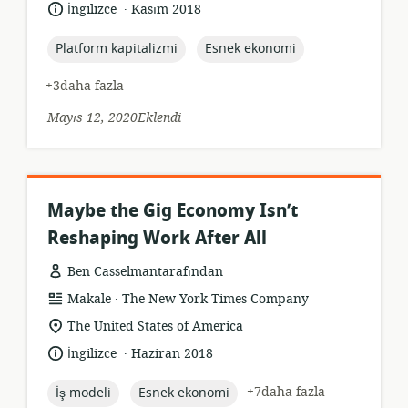
formatı:
.
Dil:
Yayın
İngilizce
Kasım 2018
tarihi:
topic:
topic:
Platform kapitalizmi
Esnek ekonomi
+3daha fazla
Mayıs 12, 2020Eklendi
Maybe the Gig Economy Isn’t
Reshaping Work After All
Ben Casselmantarafından
.
Kaynak
yayıncı:
Makale
The New York Times Company
formatı:
Uygunluk
The United States of America
konumu:
.
Dil:
Yayın
İngilizce
Haziran 2018
tarihi:
topic:
topic:
+7daha fazla
İş modeli
Esnek ekonomi