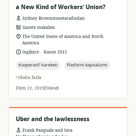
a New Kind of Workers’ Union?
Sydney Brownstonetarafından
Kaynak
Gazete makalesi
formatı:
Uygunluk
The United States of America and North
konumu:
America
.
Dil:
Yayın
İngilizce
Kasım 2015
tarihi:
topic:
topic:
Kooperatif hareketi
Platform kapitalizmi
+2daha fazla
Ekim 11, 2019Eklendi
Uber and the lawlessness
Frank Pasquale and Siva