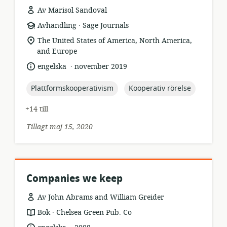
Av Marisol Sandoval
.
resursformat:
utgivare:
Avhandling
Sage Journals
relevant
The United States of America, North America,
plats:
and Europe
.
språk:
publiceringsdatum:
engelska
november 2019
topic:
topic:
Plattformskooperativism
Kooperativ rörelse
+14 till
Tillagt maj 15, 2020
Companies we keep
Av John Abrams and William Greider
.
resursformat:
utgivare:
Bok
Chelsea Green Pub. Co
.