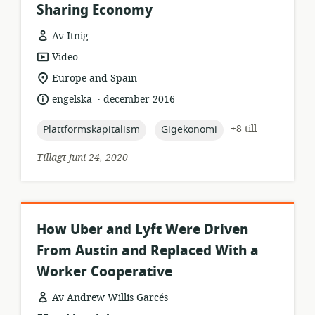
Sharing Economy
Av Itnig
resursformat:
Video
relevant
Europe and Spain
plats:
.
språk:
publiceringsdatum:
engelska
december 2016
topic:
topic:
+8 till
Plattformskapitalism
Gigekonomi
Tillagt juni 24, 2020
How Uber and Lyft Were Driven
From Austin and Replaced With a
Worker Cooperative
Av Andrew Willis Garcés