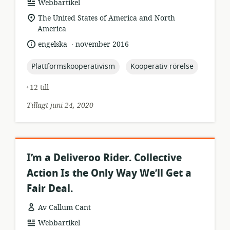
resursformat:
Webbartikel
relevant
The United States of America and North
plats:
America
.
språk:
publiceringsdatum:
engelska
november 2016
topic:
topic:
Plattformskooperativism
Kooperativ rörelse
+12 till
Tillagt juni 24, 2020
I’m a Deliveroo Rider. Collective
Action Is the Only Way We’ll Get a
Fair Deal.
Av Callum Cant
resursformat:
Webbartikel