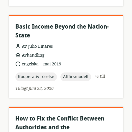
Basic Income Beyond the Nation-
State
Av Julio Linares
resursformat:
Avhandling
.
språk:
publiceringsdatum:
engelska
maj 2019
topic:
topic:
+6 till
Kooperativ rörelse
Affärsmodell
Tillagt juni 22, 2020
How to Fix the Conflict Between
Authorities and the