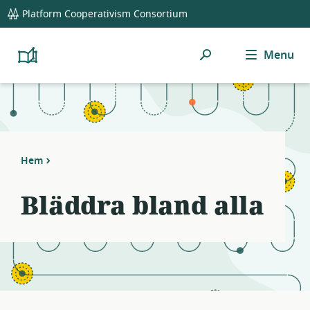
global
Notifications
21
Platform Cooperativism Consortium
navigation
filters
applied.
Sök
Menu
Resource
Platform
Cooperativism
list
Resource
updated.
Library
Hem
Bläddra bland alla