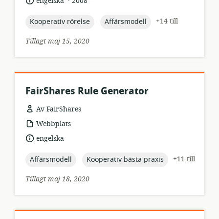
språk:
publiceringsdatum:
engelska
2008
topic:
topic:
+14 till
Kooperativ rörelse
Affärsmodell
Tillagt maj 15, 2020
FairShares Rule Generator
Av FairShares
resursformat:
Webbplats
språk:
engelska
topic:
topic:
+11 till
Affärsmodell
Kooperativ bästa praxis
Tillagt maj 18, 2020