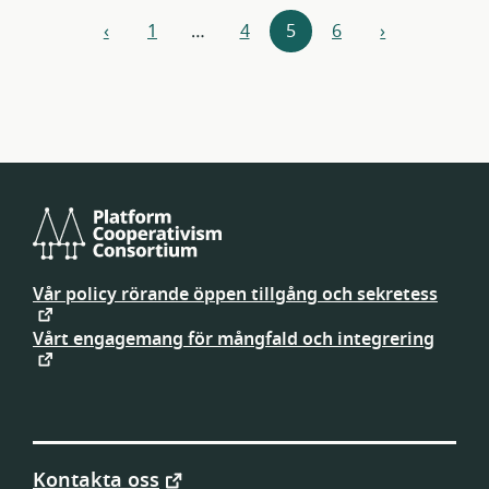
Resursnavigering
‹
1
…
4
5
6
›
föregående
nästa
Platform
Cooperativism
Vår policy rörande öppen tillgång och sekretess
Consortium
Vårt engagemang för mångfald och integrering
Kontakta oss