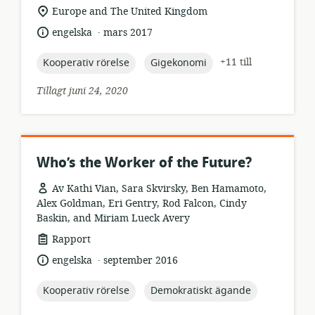
relevant
Europe and The United Kingdom
plats:
.
språk:
publiceringsdatum:
engelska
mars 2017
topic:
topic:
+11 till
Kooperativ rörelse
Gigekonomi
Tillagt juni 24, 2020
Who’s the Worker of the Future?
Av Kathi Vian, Sara Skvirsky, Ben Hamamoto,
Alex Goldman, Eri Gentry, Rod Falcon, Cindy
Baskin, and Miriam Lueck Avery
resursformat:
Rapport
.
språk:
publiceringsdatum:
engelska
september 2016
topic:
topic:
Kooperativ rörelse
Demokratiskt ägande