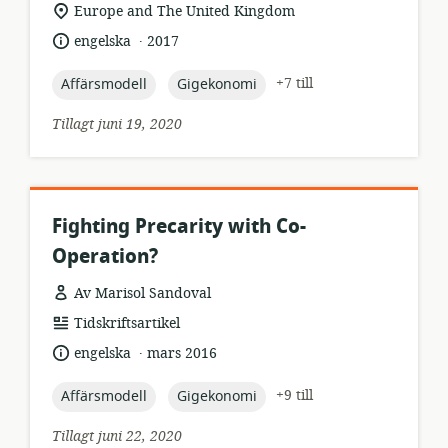
relevant
Europe and The United Kingdom
plats:
.
språk:
publiceringsdatum:
engelska
2017
topic:
topic:
+7 till
Affärsmodell
Gigekonomi
Tillagt juni 19, 2020
Fighting Precarity with Co-
Operation?
Av Marisol Sandoval
resursformat:
Tidskriftsartikel
.
språk:
publiceringsdatum:
engelska
mars 2016
topic:
topic:
+9 till
Affärsmodell
Gigekonomi
Tillagt juni 22, 2020