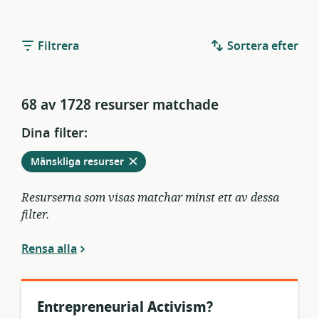
Filtrera
Sortera efter
68 av 1728 resurser matchade
Dina filter:
Ta
från
Mänskliga resurser
bort
aktuella
filter
Resurserna som visas matchar minst ett av dessa
filter.
Rensa alla
Entrepreneurial Activism?