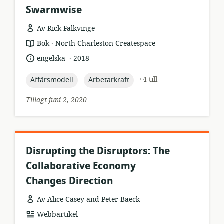
Swarmwise
Av Rick Falkvinge
.
resursformat:
utgivare:
Bok
North Charleston Createspace
.
språk:
publiceringsdatum:
engelska
2018
topic:
topic:
+4 till
Affärsmodell
Arbetarkraft
Tillagt juni 2, 2020
Disrupting the Disruptors: The
Collaborative Economy
Changes Direction
Av Alice Casey and Peter Baeck
resursformat:
Webbartikel