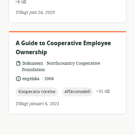
+8 till
Tillagt juni 24, 2020
A Guide to Cooperative Employee
Ownership
.
resursformat:
utgivare:
Dokument
Northcountry Cooperative
Foundation
.
språk:
publiceringsdatum:
engelska
2006
topic:
topic:
+31 till
Kooperativ rörelse
Affärsmodell
Tillagt januari 6, 2021