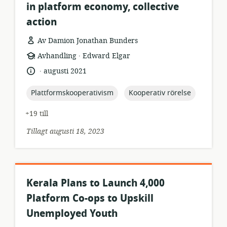
in platform economy, collective
action
Av Damion Jonathan Bunders
.
resursformat:
utgivare:
Avhandling
Edward Elgar
.
språk:
publiceringsdatum:
augusti 2021
topic:
topic:
Plattformskooperativism
Kooperativ rörelse
+19 till
Tillagt augusti 18, 2023
Kerala Plans to Launch 4,000
Platform Co-ops to Upskill
Unemployed Youth