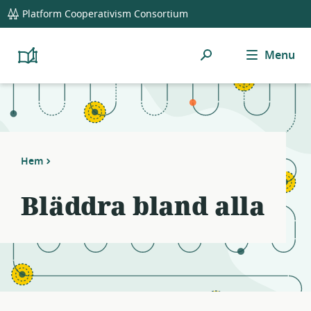
global
Notifications
21
Platform Cooperativism Consortium
navigation
filters
applied.
Sök
Menu
Resource
Platform
Cooperativism
list
Resource
updated.
Library
Hem
Bläddra bland alla