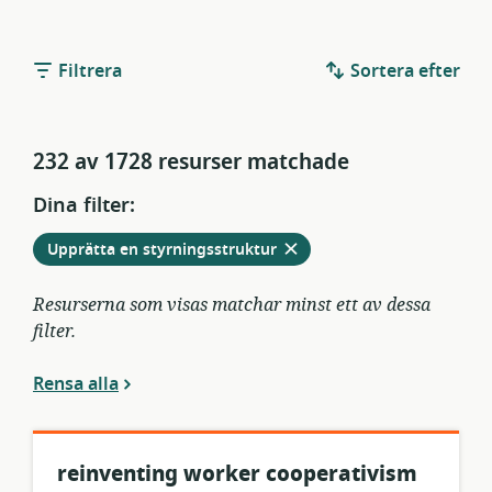
Filtrera
Sortera efter
232 av 1728 resurser matchade
Dina filter:
Ta
från
Upprätta en styrningsstruktur
bort
aktuella
filter
Resurserna som visas matchar minst ett av dessa
filter.
Rensa alla
reinventing worker cooperativism