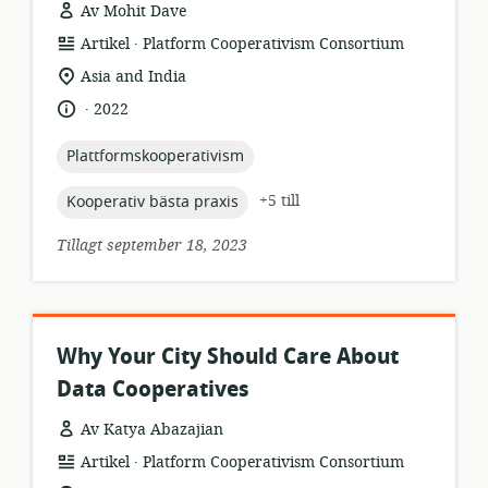
Av Mohit Dave
.
resursformat:
utgivare:
Artikel
Platform Cooperativism Consortium
relevant
Asia and India
plats:
.
språk:
publiceringsdatum:
2022
topic:
Plattformskooperativism
topic:
+5 till
Kooperativ bästa praxis
Tillagt september 18, 2023
Why Your City Should Care About
Data Cooperatives
Av Katya Abazajian
.
resursformat:
utgivare:
Artikel
Platform Cooperativism Consortium