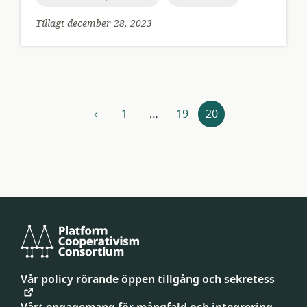
Tillagt december 28, 2023
Resursnavigering
‹
1
…
19
20
föregående
Platform
Cooperativism
Vår policy rörande öppen tillgång och sekretess
Consortium