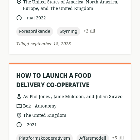
relevant
The United States of America, North America,
plats:
Europe, and The United Kingdom
.
språk:
publiceringsdatum:
maj 2022
topic:
topic:
+2 till
Förespråkande
Styrning
Tillagt september 18, 2023
HOW TO LAUNCH A FOOD
DELIVERY CO-OPERATIVE
Av Phil Jones , Jame Muldoon, and Julian Siravo
.
resursformat:
utgivare:
Bok
Autonomy
relevant
The United Kingdom
plats:
.
språk:
publiceringsdatum:
2021
topic:
topic:
+5 till
Plattformskooperativism
Affärsmodell