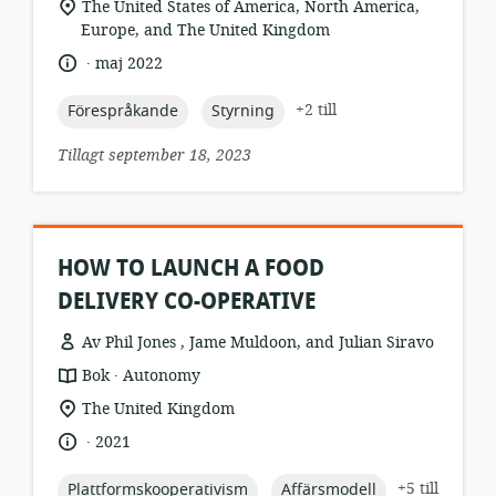
relevant
The United States of America, North America,
plats:
Europe, and The United Kingdom
.
språk:
publiceringsdatum:
maj 2022
topic:
topic:
+2 till
Förespråkande
Styrning
Tillagt september 18, 2023
HOW TO LAUNCH A FOOD
DELIVERY CO-OPERATIVE
Av Phil Jones , Jame Muldoon, and Julian Siravo
.
resursformat:
utgivare:
Bok
Autonomy
relevant
The United Kingdom
plats:
.
språk:
publiceringsdatum:
2021
topic:
topic:
+5 till
Plattformskooperativism
Affärsmodell