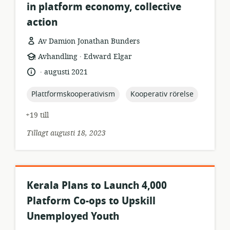
in platform economy, collective
action
Av Damion Jonathan Bunders
.
resursformat:
utgivare:
Avhandling
Edward Elgar
.
språk:
publiceringsdatum:
augusti 2021
topic:
topic:
Plattformskooperativism
Kooperativ rörelse
+19 till
Tillagt augusti 18, 2023
Kerala Plans to Launch 4,000
Platform Co-ops to Upskill
Unemployed Youth