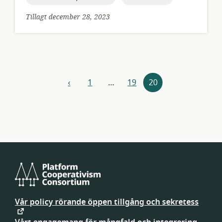
Tillagt december 28, 2023
Resursnavigering
‹
1
…
19
20
föregående
Platform
Cooperativism
Vår policy rörande öppen tillgång och sekretess
Consortium