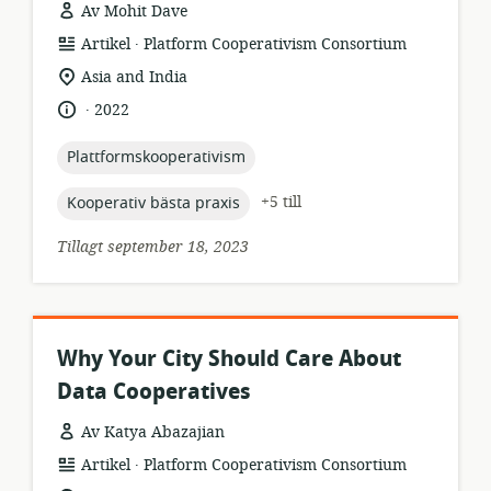
Av Mohit Dave
.
resursformat:
utgivare:
Artikel
Platform Cooperativism Consortium
relevant
Asia and India
plats:
.
språk:
publiceringsdatum:
2022
topic:
Plattformskooperativism
topic:
+5 till
Kooperativ bästa praxis
Tillagt september 18, 2023
Why Your City Should Care About
Data Cooperatives
Av Katya Abazajian
.
resursformat:
utgivare:
Artikel
Platform Cooperativism Consortium