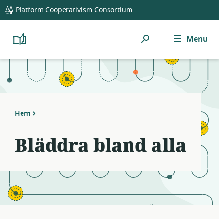
global
Notifications
21
Platform Cooperativism Consortium
navigation
filters
applied.
Sök
Menu
Resource
Platform
Cooperativism
list
Resource
updated.
Library
Hem
Bläddra bland alla