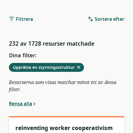
Filtrera
Sortera efter
232 av 1728 resurser matchade
Dina filter:
Ta
från
Upprätta en styrningsstruktur
bort
aktuella
filter
Resurserna som visas matchar minst ett av dessa
filter.
Rensa alla
reinventing worker cooperativism