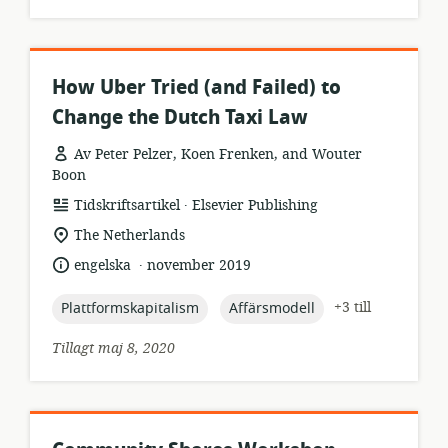
How Uber Tried (and Failed) to
Change the Dutch Taxi Law
Av Peter Pelzer, Koen Frenken, and Wouter
Boon
.
resursformat:
utgivare:
Tidskriftsartikel
Elsevier Publishing
relevant
The Netherlands
plats:
.
språk:
publiceringsdatum:
engelska
november 2019
topic:
topic:
+3 till
Plattformskapitalism
Affärsmodell
Tillagt maj 8, 2020