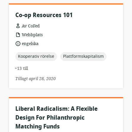
Co-op Resources 101
Av CoFed
resursformat:
Webbplats
språk:
engelska
topic:
topic:
Kooperativ rörelse
Plattformskapitalism
+13 till
Tillagt april 28, 2020
Liberal Radicalism: A Flexible
Design For Philanthropic
Matching Funds