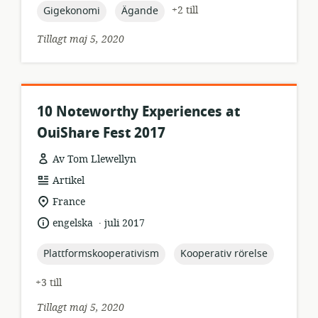
topic:
topic:
+2 till
Gigekonomi
Ägande
Tillagt maj 5, 2020
10 Noteworthy Experiences at
OuiShare Fest 2017
Av Tom Llewellyn
resursformat:
Artikel
relevant
France
plats:
.
språk:
publiceringsdatum:
engelska
juli 2017
topic:
topic:
Plattformskooperativism
Kooperativ rörelse
+3 till
Tillagt maj 5, 2020