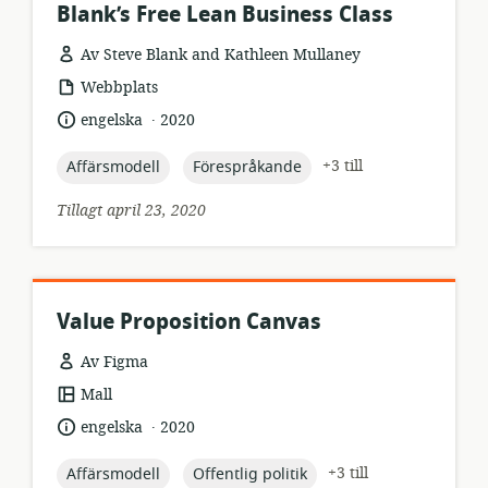
Blank’s Free Lean Business Class
Av Steve Blank and Kathleen Mullaney
resursformat:
Webbplats
.
språk:
publiceringsdatum:
engelska
2020
topic:
topic:
+3 till
Affärsmodell
Förespråkande
Tillagt april 23, 2020
Value Proposition Canvas
Av Figma
resursformat:
Mall
.
språk:
publiceringsdatum:
engelska
2020
topic:
topic:
+3 till
Affärsmodell
Offentlig politik