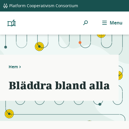
global
Notifications
21
Platform Cooperativism Consortium
navigation
filters
applied.
Sök
Menu
Resource
Platform
Cooperativism
list
Resource
updated.
Library
Hem
Bläddra bland alla