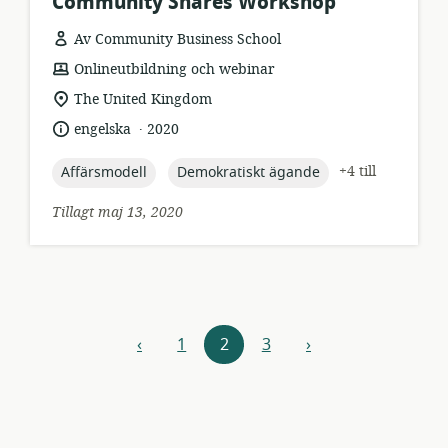
Community Shares Workshop
Av Community Business School
resursformat:
Onlineutbildning och webinar
relevant
The United Kingdom
plats:
.
språk:
publiceringsdatum:
engelska
2020
topic:
topic:
+4 till
Affärsmodell
Demokratiskt ägande
Tillagt maj 13, 2020
Resursnavigering
‹
1
2
3
›
föregående
nästa