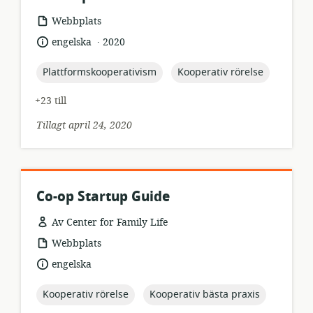
resursformat:
Webbplats
.
språk:
publiceringsdatum:
engelska
2020
topic:
topic:
Plattformskooperativism
Kooperativ rörelse
+23 till
Tillagt april 24, 2020
Co-op Startup Guide
Av Center for Family Life
resursformat:
Webbplats
språk:
engelska
topic:
topic:
Kooperativ rörelse
Kooperativ bästa praxis