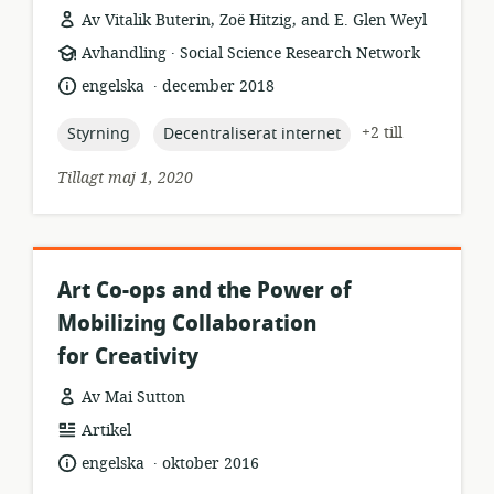
Av Vitalik Buterin, Zoë Hitzig, and E. Glen Weyl
.
resursformat:
utgivare:
Avhandling
Social Science Research Network
.
språk:
publiceringsdatum:
engelska
december 2018
topic:
topic:
+2 till
Styrning
Decentraliserat internet
Tillagt maj 1, 2020
Art Co-ops and the Power of
Mobilizing Collaboration
for Creativity
Av Mai Sutton
resursformat:
Artikel
.
språk:
publiceringsdatum:
engelska
oktober 2016