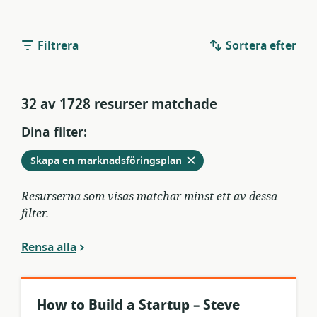
Filtrera
Sortera efter
32 av 1728 resurser matchade
Dina filter:
Ta
från
Skapa en marknadsföringsplan
bort
aktuella
filter
Resurserna som visas matchar minst ett av dessa
filter.
Rensa alla
How to Build a Startup – Steve