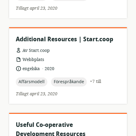
Tillagt april 23, 2020
Additional Resources | Start.coop
Av Start.coop
resursformat:
Webbplats
.
språk:
publiceringsdatum:
engelska
2020
topic:
topic:
+7 till
Affärsmodell
Förespråkande
Tillagt april 23, 2020
Useful Co-operative
Development Resources