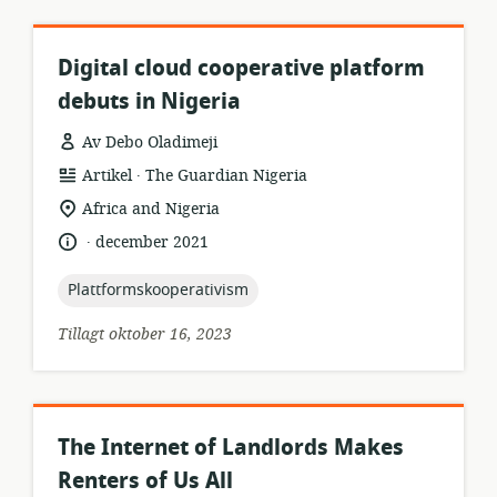
Digital cloud cooperative platform
debuts in Nigeria
Av Debo Oladimeji
.
resursformat:
utgivare:
Artikel
The Guardian Nigeria
relevant
Africa and Nigeria
plats:
.
språk:
publiceringsdatum:
december 2021
topic:
Plattformskooperativism
Tillagt oktober 16, 2023
The Internet of Landlords Makes
Renters of Us All