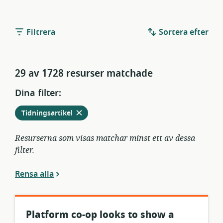
Filtrera
Sortera efter
29 av 1728 resurser matchade
Dina filter:
Ta
från
Tidningsartikel
bort
aktuella
filter
Resurserna som visas matchar minst ett av dessa
filter.
Rensa alla
Platform co-op looks to show a