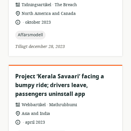
.
resursformat:
utgivare:
Tidningsartikel
The Breach
relevant
North America and Canada
plats:
.
språk:
publiceringsdatum:
oktober 2023
topic:
Affärsmodell
Tillagt december 28, 2023
Project ‘Kerala Savaari’ facing a
bumpy ride; drivers leave,
passengers uninstall app
.
resursformat:
utgivare:
Webbartikel
Mathrubhumi
relevant
Asia and India
plats:
.
språk:
publiceringsdatum:
april 2023