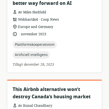
better way forward on AI
Av Miles Hadfield
.
resursformat:
utgivare:
Webbartikel
Coop News
relevant
Europe and Germany
plats:
.
språk:
publiceringsdatum:
november 2023
topic:
Plattformskooperativism
topic:
Artificiell intelligens
Tillagt december 28, 2023
This Airbnb alternative won’t
destroy Canada’s housing market
Av Kunal Chaudhary