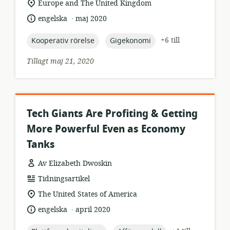
relevant
Europe and The United Kingdom
plats:
.
språk:
publiceringsdatum:
engelska
maj 2020
topic:
topic:
+6 till
Kooperativ rörelse
Gigekonomi
Tillagt maj 21, 2020
Tech Giants Are Profiting & Getting
More Powerful Even as Economy
Tanks
Av Elizabeth Dwoskin
resursformat:
Tidningsartikel
relevant
The United States of America
plats:
.
språk:
publiceringsdatum:
engelska
april 2020