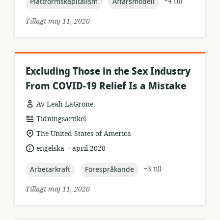
topic:
topic:
+4 till
Plattformskapitalism
Affärsmodell
Tillagt maj 11, 2020
Excluding Those in the Sex Industry
From COVID-19 Relief Is a Mistake
Av Leah LaGrone
resursformat:
Tidningsartikel
relevant
The United States of America
plats:
.
språk:
publiceringsdatum:
engelska
april 2020
topic:
topic:
+3 till
Arbetarkraft
Förespråkande
Tillagt maj 11, 2020