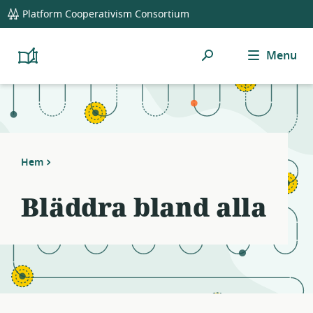
global
Notifications
21
Platform Cooperativism Consortium
navigation
filters
applied.
Sök
Menu
Resource
Platform
Cooperativism
list
Resource
updated.
Library
Hem
Bläddra bland alla