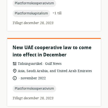
topic:
Plattformskooperativism
topic:
+1 till
Plattformskapitalism
Tillagt december 28, 2023
New UAE cooperative law to come
into effect in December
.
resursformat:
utgivare:
Tidningsartikel
Gulf News
relevant
Asia, Saudi Arabia, and United Arab Emirates
plats:
.
språk:
publiceringsdatum:
november 2022
topic:
Plattformskooperativism
Tillagt december 28, 2023