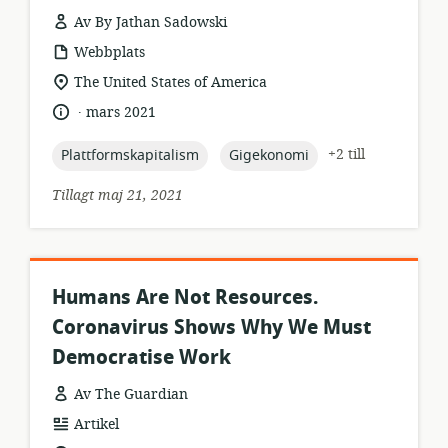
Av By Jathan Sadowski
resursformat:
Webbplats
relevant
The United States of America
plats:
.
språk:
publiceringsdatum:
mars 2021
topic:
topic:
+2 till
Plattformskapitalism
Gigekonomi
Tillagt maj 21, 2021
Humans Are Not Resources.
Coronavirus Shows Why We Must
Democratise Work
Av The Guardian
resursformat:
Artikel