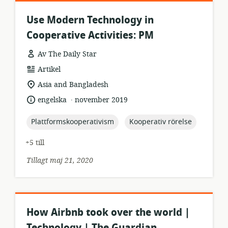
Use Modern Technology in
Cooperative Activities: PM
Av The Daily Star
resursformat:
Artikel
relevant
Asia and Bangladesh
plats:
.
språk:
publiceringsdatum:
engelska
november 2019
topic:
topic:
Plattformskooperativism
Kooperativ rörelse
+5 till
Tillagt maj 21, 2020
How Airbnb took over the world |
Technology | The Guardian