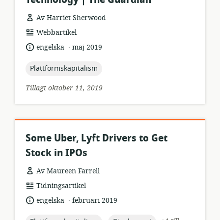
Av Harriet Sherwood
resursformat:
Webbartikel
.
språk:
publiceringsdatum:
engelska
maj 2019
topic:
Plattformskapitalism
Tillagt oktober 11, 2019
Some Uber, Lyft Drivers to Get
Stock in IPOs
Av Maureen Farrell
resursformat:
Tidningsartikel
.
språk:
publiceringsdatum:
engelska
februari 2019