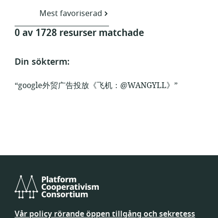
Mest favoriserad
0 av 1728 resurser matchade
Din sökterm:
“google外贸广告投放《飞机：@WANGYLL》”
Platform
Cooperativism
Vår policy rörande öppen tillgång och sekretess