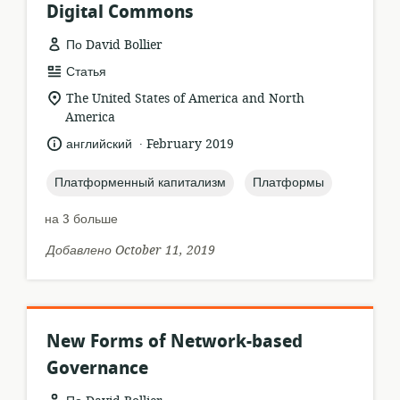
Digital Commons
По David Bollier
формат
Статья
ресурса:
актуальное
The United States of America and North
местонахождение:
America
.
язык:
опубликовано
английский
February 2019
:
topic:
topic:
Платформенный капитализм
Платформы
на 3 больше
Добавлено October 11, 2019
New Forms of Network-based
Governance