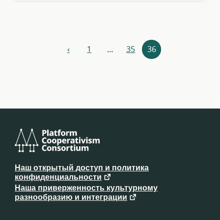
Навигация
‹
1
…
35
36
назад
по
ресурсам
Консорциум
платформенного
Наш открытый доступ и политика
кооперативизма
конфиденциальности
Наша приверженность культурному
разнообразию и интеграции