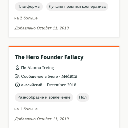
topic:
topic:
Платформы
Лучшие практики кооператива
на 2 больше
Добавлено October 11, 2019
The Hero Founder Fallacy
По Alanna Irving
.
формат
издатель:
Сообщение в блоге
Medium
ресурса:
.
язык:
опубликовано
английский
December 2018
:
topic:
topic:
Разнообразие и вовлечение
Пол
на 1 больше
Добавлено October 11, 2019