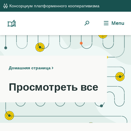
global
Notifications
21
Консорциум платформенного кооперативизма
navigation
filters
applied.
Поиск
Menu
Resource
Platform
Cooperativism
list
Resource
updated.
Library
Домашняя страница
Просмотреть все