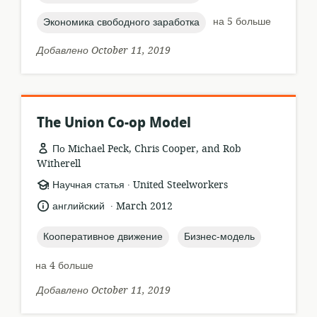
topic:
на 5 больше
Экономика свободного заработка
Добавлено October 11, 2019
The Union Co-op Model
По Michael Peck, Chris Cooper, and Rob
Witherell
.
формат
издатель:
Научная статья
United Steelworkers
ресурса:
.
язык:
опубликовано
английский
March 2012
:
topic:
topic:
Кооперативное движение
Бизнес-модель
на 4 больше
Добавлено October 11, 2019