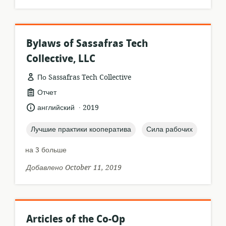
Bylaws of Sassafras Tech
Collective, LLC
По Sassafras Tech Collective
формат
Отчет
ресурса:
.
язык:
опубликовано
английский
2019
:
topic:
topic:
Лучшие практики кооператива
Сила рабочих
на 3 больше
Добавлено October 11, 2019
Articles of the Co-Op