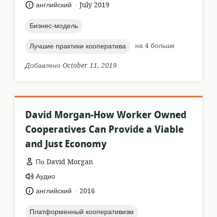
ресурса:
.
язык:
опубликовано
английский
July 2019
:
topic:
Бизнес-модель
topic:
на 4 больше
Лучшие практики кооператива
Добавлено October 11, 2019
David Morgan-How Worker Owned
Cooperatives Can Provide a Viable
and Just Economy
По David Morgan
формат
Аудио
ресурса:
.
язык:
опубликовано
английский
2016
:
topic:
Платформенный кооперативизм