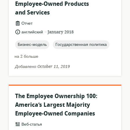
Employee-Owned Products
and Services
формат
Отчет
ресурса:
.
язык:
опубликовано
английский
January 2018
:
topic:
topic:
Бизнес-модель
Государственная политика
на 2 больше
Добавлено October 11, 2019
The Employee Ownership 100:
America’s Largest Majority
Employee-Owned Companies
формат
Веб-статья