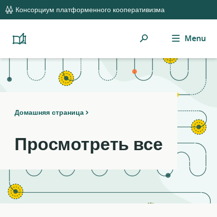
global
Notifications
21
Консорциум платформенного кооперативизма
navigation
filters
applied.
Поиск
Menu
Resource
Platform
Cooperativism
list
Resource
updated.
Library
Домашняя страница
Просмотреть все