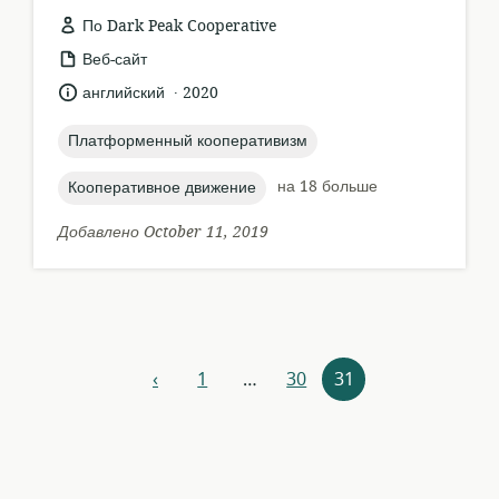
По Dark Peak Cooperative
формат
Веб-сайт
ресурса:
.
язык:
опубликовано
английский
2020
:
topic:
Платформенный кооперативизм
topic:
на 18 больше
Кооперативное движение
Добавлено October 11, 2019
Навигация
‹
1
…
30
31
назад
по
ресурсам