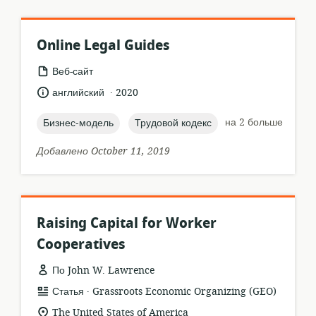
Online Legal Guides
формат
Веб-сайт
ресурса:
.
язык:
опубликовано
английский
2020
:
topic:
topic:
на 2 больше
Бизнес-модель
Трудовой кодекс
Добавлено October 11, 2019
Raising Capital for Worker
Cooperatives
По John W. Lawrence
.
формат
издатель:
Статья
Grassroots Economic Organizing (GEO)
ресурса:
актуальное
The United States of America