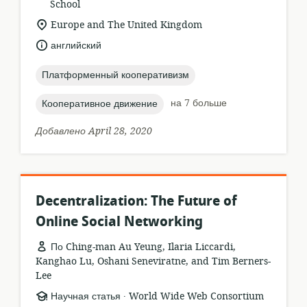
ресурса:
School
актуальное
Europe and The United Kingdom
местонахождение:
язык:
английский
topic:
Платформенный кооперативизм
topic:
на 7 больше
Кооперативное движение
Добавлено April 28, 2020
Decentralization: The Future of
Online Social Networking
По Ching-man Au Yeung, Ilaria Liccardi,
Kanghao Lu, Oshani Seneviratne, and Tim Berners-
Lee
.
формат
издатель:
Научная статья
World Wide Web Consortium