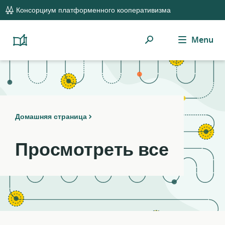
global
Notifications
21
Консорциум платформенного кооперативизма
navigation
filters
applied.
Поиск
Menu
Resource
Platform
Cooperativism
list
Resource
updated.
Library
Домашняя страница
Просмотреть все