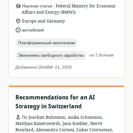
.
формат
издатель:
Научная статья
Federal Ministry for Economic
ресурса:
Affairs and Energy (BMWi)
актуальное
Europe and Germany
местонахождение:
язык:
английский
topic:
Платформенный капитализм
topic:
на 2 больше
Экономика свободного заработка
Добавлено October 11, 2019
Recommendations for an AI
Strategy in Switzerland
По Joachim Buhmann, Anika Schumann,
Matthias Kaiserswerth, Jana Koehler, Hervé
Bourlard, Alessandro Curioni, Lukas Czornomaz,