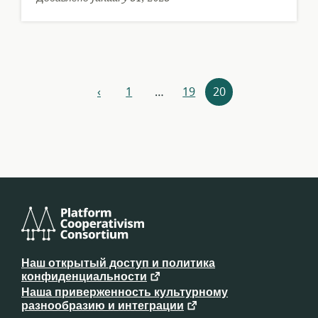
Навигация
‹
1
…
19
20
назад
по
ресурсам
Консорциум
платформенного
Наш открытый доступ и политика
кооперативизма
конфиденциальности
Наша приверженность культурному
разнообразию и интеграции