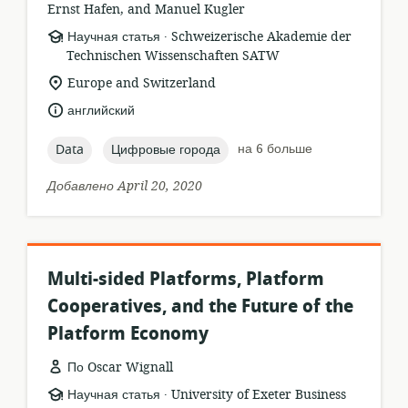
Ernst Hafen, and Manuel Kugler
.
формат
издатель:
Научная статья
Schweizerische Akademie der
ресурса:
Technischen Wissenschaften SATW
актуальное
Europe and Switzerland
местонахождение:
язык:
английский
topic:
topic:
на 6 больше
Data
Цифровые города
Добавлено April 20, 2020
Multi-sided Platforms, Platform
Cooperatives, and the Future of the
Platform Economy
По Oscar Wignall
.
формат
издатель:
Научная статья
University of Exeter Business