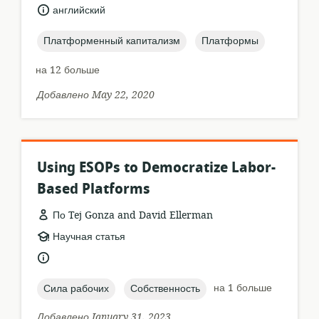
ресурса:
язык:
английский
topic:
topic:
Платформенный капитализм
Платформы
на 12 больше
Добавлено May 22, 2020
Using ESOPs to Democratize Labor-
Based Platforms
По Tej Gonza and David Ellerman
формат
Научная статья
ресурса:
язык:
topic:
topic:
на 1 больше
Сила рабочих
Собственность
Добавлено January 31, 2023