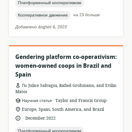
topic:
Платформенный кооперативизм
topic:
на 23 больше
Кооперативное движение
Добавлено August 6, 2023
Gendering platform co-operativism:
women-owned coops in Brazil and
Spain
По Julice Salvagni, Rafael Grohmann, and Evilin
Matos
.
формат
издатель:
Научная статья
Taylor and Francis Group
ресурса:
актуальное
Europe, Spain, South America, and Brazil
местонахождение:
.
язык:
опубликовано
December 2022
:
topic:
Платформенный кооперативизм