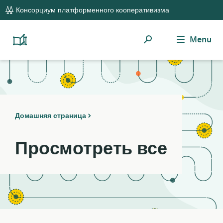
global
Notifications
21
Консорциум платформенного кооперативизма
navigation
filters
applied.
Поиск
Menu
Resource
Platform
Cooperativism
list
Resource
updated.
Library
Домашняя страница
Просмотреть все