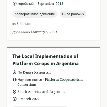
.
язык:
опубликовано
корейский
September 2013
:
topic:
topic:
Кооперативное движение
Сила рабочих
на 8 больше
Добавлено February 5, 2021
The Local Implementation of
Platform Co-ops in Argentina
По Denise Kasparian
.
формат
издатель:
Научная статья
Platform Cooperativism
ресурса:
Consortium
актуальное
South America and Argentina
местонахождение:
.
язык:
опубликовано
March 2022
: