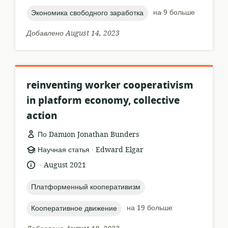
topic:
на 9 больше
Экономика свободного заработка
Добавлено August 14, 2023
reinventing worker cooperativism
in platform economy, collective
action
По Damion Jonathan Bunders
.
формат
издатель:
Научная статья
Edward Elgar
ресурса:
.
язык:
опубликовано
August 2021
:
topic:
Платформенный кооперативизм
topic:
на 19 больше
Кооперативное движение