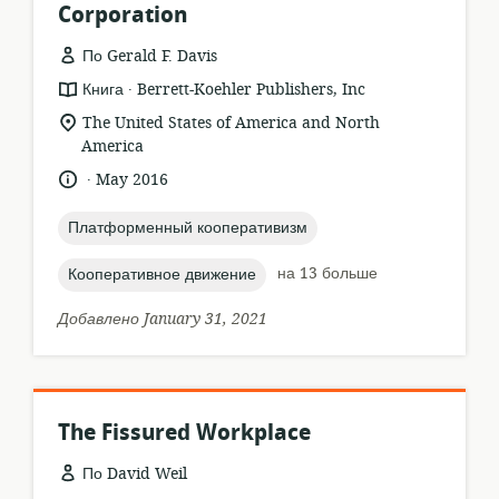
Corporation
По Gerald F. Davis
.
формат
издатель:
Книга
Berrett-Koehler Publishers, Inc
ресурса:
актуальное
The United States of America and North
местонахождение:
America
.
язык:
опубликовано
May 2016
:
topic:
Платформенный кооперативизм
topic:
на 13 больше
Кооперативное движение
Добавлено January 31, 2021
The Fissured Workplace
По David Weil