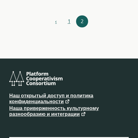
Навигация
‹
1
2
назад
по
ресурсам
Консорциум
платформенного
Наш открытый доступ и политика
кооперативизма
конфиденциальности
Наша приверженность культурному
разнообразию и интеграции