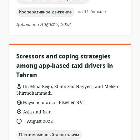
topic:
на 11 больше
Кооперативное движение
Добавлено August 7, 2023
Stressors and coping strategies
among app-based taxi drivers in
Tehran
По Mina Beigi, Shahrzad Nayyeri, and Melika
Shirmohammadi
.
формат
издатель:
Научная статья
Elsevier B.V.
ресурса:
актуальное
Asia and Iran
местонахождение:
.
язык:
опубликовано
August 2022
:
topic:
Платформенный капитализм