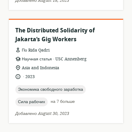
Добавлено August 18, 2023
The Distributed Solidarity of
Jakarta’s Gig Workers
По Rida Qadri
.
формат
издатель:
Научная статья
USC Annenberg
ресурса:
актуальное
Asia and Indonesia
местонахождение:
.
язык:
опубликовано
2023
:
topic:
Экономика свободного заработка
topic:
на 7 больше
Сила рабочих
Добавлено August 30, 2023