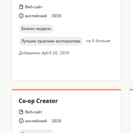
формат
Веб-сайт
ресурса:
.
язык:
опубликовано
английский
2020
:
topic:
Бизнес-модель
topic:
на 6 больше
Лучшие практики кооператива
Добавлено April 10, 2020
Co-op Creator
формат
Веб-сайт
ресурса:
.
язык:
опубликовано
английский
2020
: