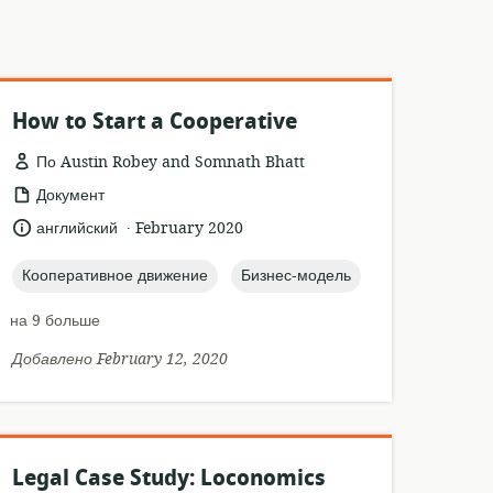
How to Start a Cooperative
По Austin Robey and Somnath Bhatt
формат
Документ
ресурса:
.
язык:
опубликовано
английский
February 2020
:
topic:
topic:
Кооперативное движение
Бизнес-модель
на 9 больше
Добавлено February 12, 2020
Legal Case Study: Loconomics