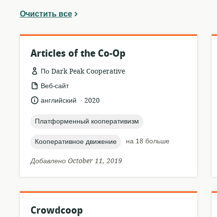
Очистить все
Articles of the Co-Op
По Dark Peak Cooperative
формат
Веб-сайт
ресурса:
.
язык:
опубликовано
английский
2020
:
topic:
Платформенный кооперативизм
topic:
на 18 больше
Кооперативное движение
Добавлено October 11, 2019
Crowdcoop