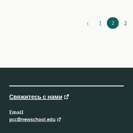
Навигация
‹
1
2
3
назад
по
ресурсам
Свяжитесь с нами
Email
pcc@newschool.edu