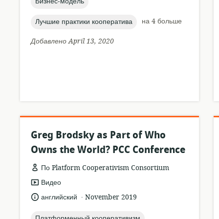
topic:
Бизнес-модель
topic:
на 4 больше
Лучшие практики кооператива
Добавлено April 13, 2020
Greg Brodsky as Part of Who
Owns the World? PCC Conference
По Platform Cooperativism Consortium
формат
Видео
ресурса:
.
язык:
опубликовано
английский
November 2019
:
topic:
Платформенный кооперативизм