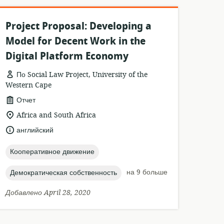
Project Proposal: Developing a
Model for Decent Work in the
Digital Platform Economy
По Social Law Project, University of the
Western Cape
формат
Отчет
ресурса:
актуальное
Africa and South Africa
местонахождение:
язык:
английский
topic:
Кооперативное движение
topic:
на 9 больше
Демократическая собственность
Добавлено April 28, 2020