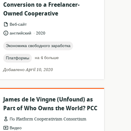
Conversion to a Freelancer-
Owned Cooperative
формат
Веб-сайт
ресурса:
.
язык:
опубликовано
английский
2020
:
topic:
Экономика свободного заработка
topic:
на 4 больше
Платформы
Добавлено April 10, 2020
James de le Vingne (Unfound) as
Part of Who Owns the World? PCC
По Platform Cooperativism Consortium
формат
Видео