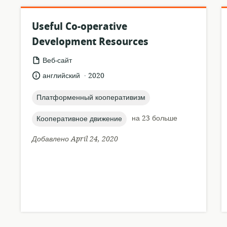
Useful Co-operative
Development Resources
формат
Веб-сайт
ресурса:
.
язык:
опубликовано
английский
2020
:
topic:
Платформенный кооперативизм
topic:
на 23 больше
Кооперативное движение
Добавлено April 24, 2020