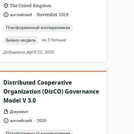
ресурса:
актуальное
The United Kingdom
местонахождение:
.
язык:
опубликовано
английский
November 2019
:
topic:
Платформенный кооперативизм
topic:
на 3 больше
Бизнес-модель
Добавлено April 22, 2020
Distributed Cooperative
Organization (DisCO) Governance
Model V 3.0
формат
Документ
ресурса:
.
язык:
опубликовано
английский
2020
:
topic:
Платформенный кооперативизм