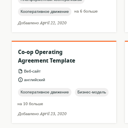
topic:
на 6 больше
Кооперативное движение
Добавлено April 22, 2020
Co-op Operating
Agreement Template
формат
Веб-сайт
ресурса:
язык:
английский
topic:
topic:
Кооперативное движение
Бизнес-модель
на 10 больше
Добавлено April 23, 2020