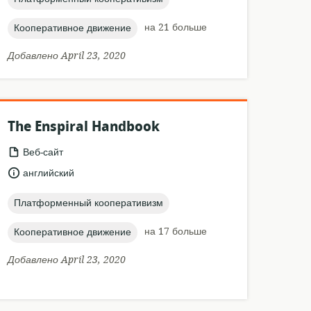
topic:
на 21 больше
Кооперативное движение
Добавлено April 23, 2020
The Enspiral Handbook
формат
Веб-сайт
ресурса:
язык:
английский
topic:
Платформенный кооперативизм
topic:
на 17 больше
Кооперативное движение
Добавлено April 23, 2020