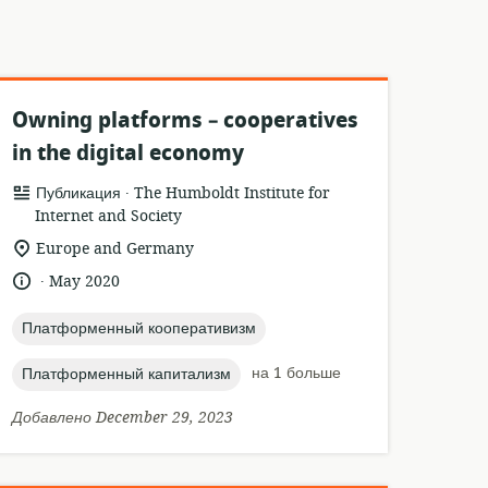
Owning platforms – cooperatives
in the digital economy
.
формат
издатель:
Публикация
The Humboldt Institute for
ресурса:
Internet and Society
актуальное
Europe and Germany
местонахождение:
.
язык:
опубликовано
May 2020
:
topic:
Платформенный кооперативизм
topic:
на 1 больше
Платформенный капитализм
Добавлено December 29, 2023