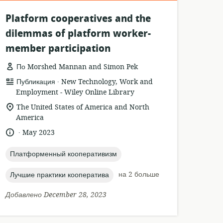
Platform cooperatives and the
dilemmas of platform worker-
member participation
По Morshed Mannan and Simon Pek
.
формат
издатель:
Публикация
New Technology, Work and
ресурса:
Employment - Wiley Online Library
актуальное
The United States of America and North
местонахождение:
America
.
язык:
опубликовано
May 2023
:
topic:
Платформенный кооперативизм
topic:
на 2 больше
Лучшие практики кооператива
Добавлено December 28, 2023