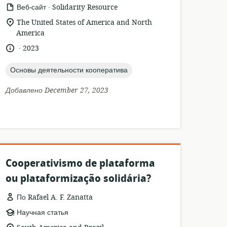
.
формат
издатель:
Веб-сайт
Solidarity Resource
ресурса:
актуальное
The United States of America and North
местонахождение:
America
.
язык:
опубликовано
2023
:
topic:
Основы деятельности кооператива
Добавлено December 27, 2023
Cooperativismo de plataforma
ou plataformização solidária?
По Rafael A. F. Zanatta
формат
Научная статья
ресурса: