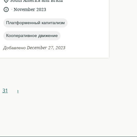
актуальное
South America and Brazil
местонахождение:
.
язык:
опубликовано
November 2023
:
topic:
Платформенный капитализм
topic:
Кооперативное движение
Добавлено December 27, 2023
31
›
вперед