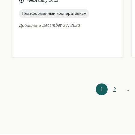
язык:
опубликовано
February 2023
:
topic:
Платформенный кооперативизм
Добавлено December 27, 2023
Навигация
1
2
…
по
ресурсам