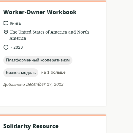
Worker-Owner Workbook
формат
Книга
ресурса:
актуальное
The United States of America and North
местонахождение:
America
.
язык:
опубликовано
2023
:
topic:
Платформенный кооперативизм
topic:
на 1 больше
Бизнес-модель
Добавлено December 27, 2023
Solidarity Resource