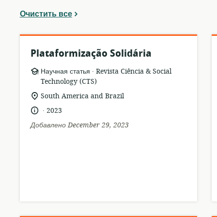
Очистить все
Plataformização Solidária
.
формат
издатель:
Научная статья
Revista Ciência & Social
ресурса:
Technology (CTS)
актуальное
South America and Brazil
местонахождение:
.
язык:
опубликовано
2023
:
Добавлено December 29, 2023