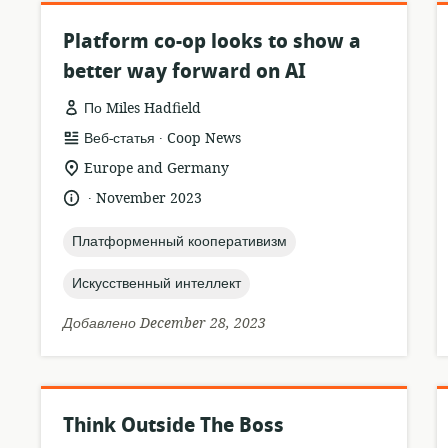
Platform co-op looks to show a
better way forward on AI
По Miles Hadfield
.
формат
издатель:
Веб-статья
Coop News
ресурса:
актуальное
Europe and Germany
местонахождение:
.
язык:
опубликовано
November 2023
:
topic:
Платформенный кооперативизм
topic:
Искусственный интеллект
Добавлено December 28, 2023
Think Outside The Boss