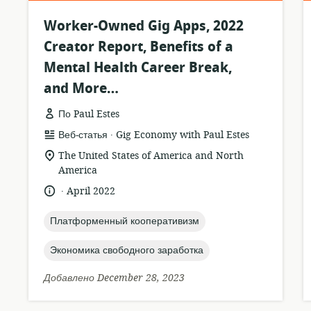
Worker-Owned Gig Apps, 2022
Creator Report, Benefits of a
Mental Health Career Break,
and More…
По Paul Estes
.
формат
издатель:
Веб-статья
Gig Economy with Paul Estes
ресурса:
актуальное
The United States of America and North
местонахождение:
America
.
язык:
опубликовано
April 2022
:
topic:
Платформенный кооперативизм
topic:
Экономика свободного заработка
Добавлено December 28, 2023