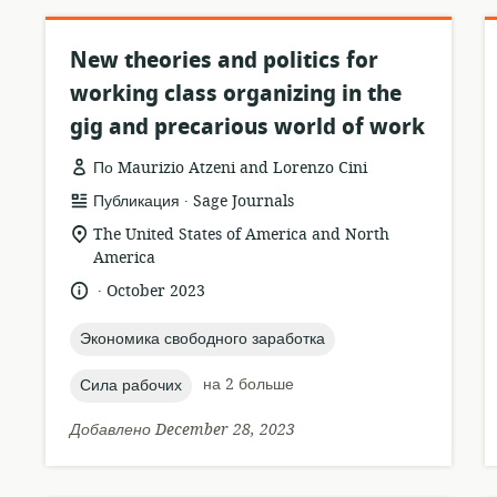
New theories and politics for
working class organizing in the
gig and precarious world of work
По Maurizio Atzeni and Lorenzo Cini
.
формат
издатель:
Публикация
Sage Journals
ресурса:
актуальное
The United States of America and North
местонахождение:
America
.
язык:
опубликовано
October 2023
:
topic:
Экономика свободного заработка
topic:
на 2 больше
Сила рабочих
Добавлено December 28, 2023