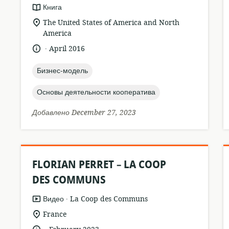
формат
Книга
ресурса:
актуальное
The United States of America and North
местонахождение:
America
.
язык:
опубликовано
April 2016
:
topic:
Бизнес-модель
topic:
Основы деятельности кооператива
Добавлено December 27, 2023
FLORIAN PERRET – LA COOP
DES COMMUNS
.
формат
издатель:
Видео
La Coop des Communs
ресурса:
актуальное
France
местонахождение:
.