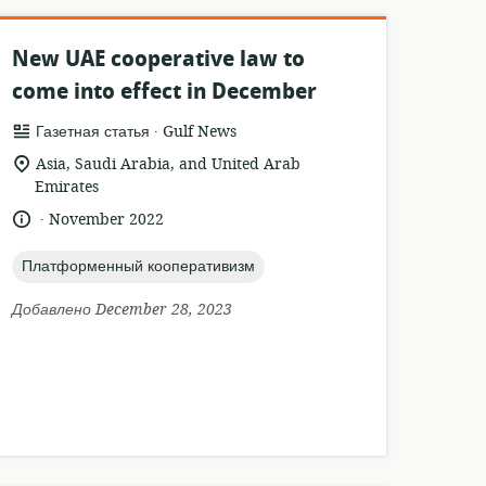
New UAE cooperative law to
come into effect in December
.
формат
издатель:
Газетная статья
Gulf News
ресурса:
актуальное
Asia, Saudi Arabia, and United Arab
местонахождение:
Emirates
.
язык:
опубликовано
November 2022
:
topic:
Платформенный кооперативизм
Добавлено December 28, 2023