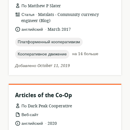
По Matthew P Slater
.
формат
издатель:
Статья
Matslats - Community currency
ресурса:
engineer (Blog)
.
язык:
опубликовано
английский
March 2017
:
topic:
Платформенный кооперативизм
topic:
на 14 больше
Кооперативное движение
Добавлено October 11, 2019
Articles of the Co-Op
По Dark Peak Cooperative
формат
Веб-сайт
ресурса:
.
язык:
опубликовано
английский
2020
: