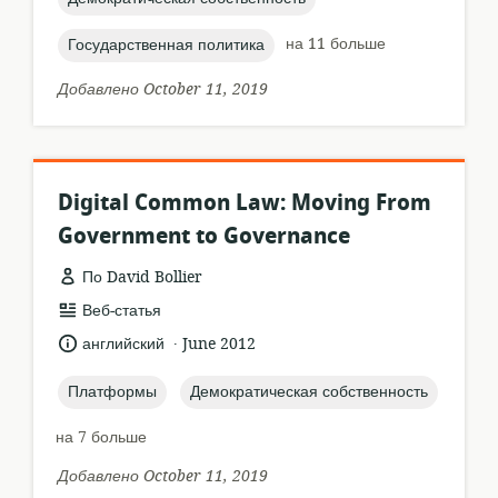
topic:
на 11 больше
Государственная политика
Добавлено October 11, 2019
Digital Common Law: Moving From
Government to Governance
По David Bollier
формат
Веб-статья
ресурса:
.
язык:
опубликовано
английский
June 2012
:
topic:
topic:
Платформы
Демократическая собственность
на 7 больше
Добавлено October 11, 2019