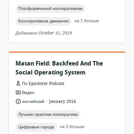
:
topic:
Платформенный кооперативизм
topic:
на 2 больше
Кооперативное движение
Добавлено October 11, 2019
Matan Field: Backfeed And The
Social Operating System
По Epicenter Podcast
формат
Видео
ресурса:
.
язык:
опубликовано
английский
January 2016
:
topic:
Лучшие практики кооператива
topic:
на 3 больше
Цифровые города