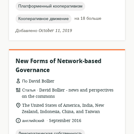
topic:
Платформенный кооперативизм
topic:
на 18 больше
Кооперативное движение
Добавлено October 11, 2019
New Forms of Network-based
Governance
По David Bollier
.
формат
издатель:
Статья
David Bollier - news and perspectives
ресурса:
on the commons
актуальное
The United States of America, India, New
местонахождение:
Zealand, Indonesia, China, and Taiwan
.
язык:
опубликовано
английский
September 2016
:
topic:
Демократическая собственность