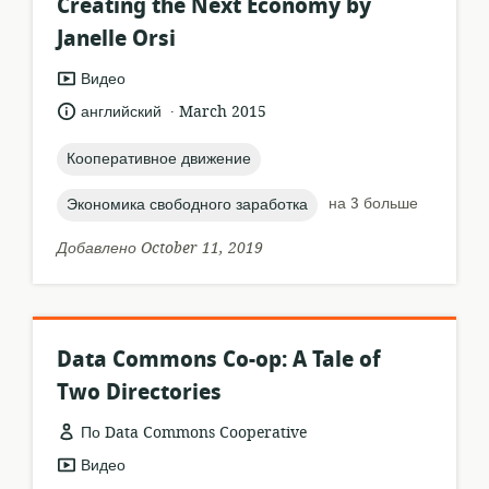
Creating the Next Economy by
Janelle Orsi
формат
Видео
ресурса:
.
язык:
опубликовано
английский
March 2015
:
topic:
Кооперативное движение
topic:
на 3 больше
Экономика свободного заработка
Добавлено October 11, 2019
Data Commons Co-op: A Tale of
Two Directories
По Data Commons Cooperative
формат
Видео
ресурса: