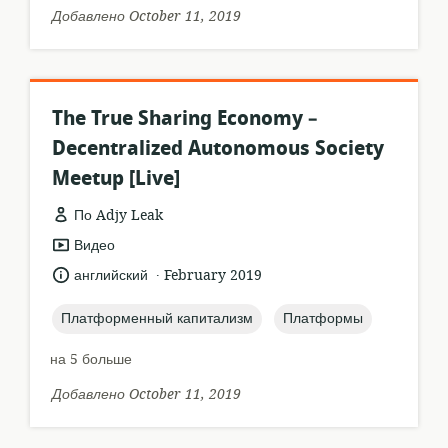
Добавлено October 11, 2019
The True Sharing Economy –
Decentralized Autonomous Society
Meetup [Live]
По Adjy Leak
формат
Видео
ресурса:
.
язык:
опубликовано
английский
February 2019
:
topic:
topic:
Платформенный капитализм
Платформы
на 5 больше
Добавлено October 11, 2019