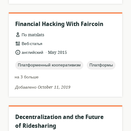
Financial Hacking With Faircoin
По matslats
формат
Веб-статья
ресурса:
.
язык:
опубликовано
английский
May 2015
:
topic:
topic:
Платформенный кооперативизм
Платформы
на 3 больше
Добавлено October 11, 2019
Decentralization and the Future
of Ridesharing