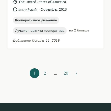
актуальное
The United States of America
местонахождение:
.
язык:
опубликовано
английский
November 2015
:
topic:
Кооперативное движение
topic:
на 2 больше
Лучшие практики кооператива
Добавлено October 11, 2019
Навигация
1
2
…
20
›
вперед
по
ресурсам