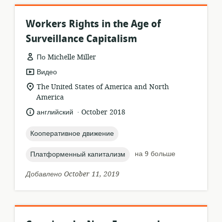
Workers Rights in the Age of
Surveillance Capitalism
По Michelle Miller
формат
Видео
ресурса:
актуальное
The United States of America and North
местонахождение:
America
.
язык:
опубликовано
английский
October 2018
:
topic:
Кооперативное движение
topic:
на 9 больше
Платформенный капитализм
Добавлено October 11, 2019