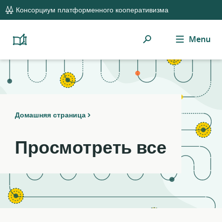
global
Notifications
21
Консорциум платформенного кооперативизма
navigation
filters
applied.
Поиск
Menu
Resource
Platform
Cooperativism
list
Resource
updated.
Library
Домашняя страница
Просмотреть все