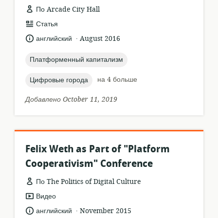
По Arcade City Hall
формат
Статья
ресурса:
.
язык:
опубликовано
английский
August 2016
:
topic:
Платформенный капитализм
topic:
на 4 больше
Цифровые города
Добавлено October 11, 2019
Felix Weth as Part of "Platform
Cooperativism" Conference
По The Politics of Digital Culture
формат
Видео
ресурса:
.
язык:
опубликовано
английский
November 2015